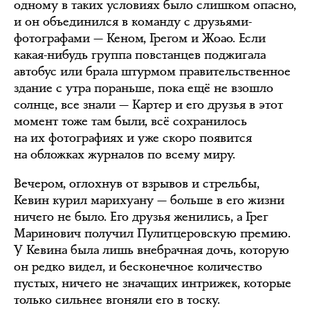
одному в таких условиях было слишком опасно,
и он объединился в команду с друзьями-
фотографами — Кеном, Грегом и Жоао. Если
какая-нибудь группа повстанцев поджигала
автобус или брала штурмом правительственное
здание с утра пораньше, пока ещё не взошло
солнце, все знали — Картер и его друзья в этот
момент тоже там были, всё сохранилось
на их фотографиях и уже скоро появится
на обложках журналов по всему миру.
Вечером, оглохнув от взрывов и стрельбы,
Кевин курил марихуану — больше в его жизни
ничего не было. Его друзья женились, а Грег
Маринович получил Пулитцеровскую премию.
У Кевина была лишь внебрачная дочь, которую
он редко видел, и бесконечное количество
пустых, ничего не значащих интрижек, которые
только сильнее вгоняли его в тоску.