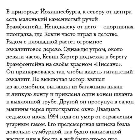
В пригороде Йоханнесбурга, к северу от центра,
есть маленький каменистый ручей
Брамфонтейн. Неподалёку от него — спортивная
площадка, где Кевин часто играл в детстве.
Рядом с площадкой растёт огромное
эвкалиптовое дерево. Однажды утром, около
девяти часов, Кевин Картер подъехал к берегу
Брамфонтейна на своём красном «Ниссане».
Он припарковался так, чтобы видеть гигантский
эвкалипт. Не выключая мотор, вышел
из автомобиля, вытащил из багажника шланг
и липкую ленту и приклеил один конец шланга
к выхлопной трубе. Другой он просунул в салон
машины через приоткрытое окно. Двадцать
седьмого июля 1994 года он умер от отравления
угарным газом. Его предсмертная записка была
довольно сумбурной, как будто написанной
наспех или в бреду: в ней было что-то про