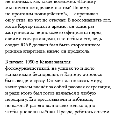
не понимал, как такое возможно. «Почему
мы ничего не сделаем с этим? Почему
не прогоним полицейских?», — спрашивал
он у отца, но тот не отвечал. В восемнадцать лет,
когда Картер попал в армию, он один раз
заступился за чернокожего официанта перед
своими сослуживцами, и те избили его, ведь
солдат ЮАР должен был быть сторонником
режима апартеида, иначе он предатель.
В начале 1980-х Кевин занялся
фотожурналистикой: на улицах то и дело
вспыхивали беспорядки, и Картеру хотелось
быть везде и сразу. Он мечтал показать миру,
какие ужасы влечёт за собой расовая сегрегация,
и ради этого был готов ввязаться в любую
передрягу. Его арестовывали и избивали,
но каждый раз его волновало только одно —
чтобы уцелели плёнки. Правда, работать совсем