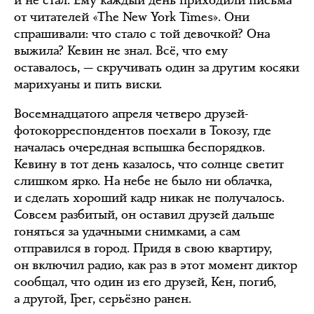
и не стал. Ему каждый день приходили письма
от читателей «The New York Times». Они
спрашивали: что стало с той девочкой? Она
выжила? Кевин не знал. Всё, что ему
оставалось, — скручивать один за другим косяки
марихуаны и пить виски.
Восемнадцатого апреля четверо друзей-
фотокорреспондентов поехали в Токозу, где
началась очередная вспышка беспорядков.
Кевину в тот день казалось, что солнце светит
слишком ярко. На небе не было ни облачка,
и сделать хороший кадр никак не получалось.
Совсем разбитый, он оставил друзей дальше
гоняться за удачными снимками, а сам
отправился в город. Придя в свою квартиру,
он включил радио, как раз в этот момент диктор
сообщал, что один из его друзей, Кен, погиб,
а другой, Грег, серьёзно ранен.