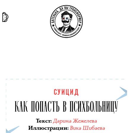
та самая
тёмная
внутри
архив
история
материя
секты
СУИЦИД
КАК ПОПАСТЬ В ПСИХБОЛЬНИЦУ
Дарина Жежелева
Текст
:
Вика Шибаева
Иллюстрации
: