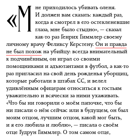
«М
не приходилось убивать оленя.
И должен вам сказать: каждый раз,
когда я смотрел в его остекленевшие
глаза, мне было стыдно», — сказал
как-то раз Генрих Гиммлер своему
личному врачу Феликсу Керстену.
Он и правда
не был похож
на убийцу: всегда внимательный
к подчинённым, он играл со своими
помощниками и адъютантами в футбол, а как-то
раз пригласил на свой день рожденья уборщиц,
которые работали в штабах СС, и велел
удивлённым офицерам относиться к гостьям
уважительно и всячески за ними ухаживать.
«Что бы ни говорили о моём папочке, что бы
ни писали о нём сейчас или в будущем, он был
моим отцом, лучшим отцом, какой мог быть,
и я его любила и люблю», — писала о своём
отце Гудрун Гиммлер. О том самом отце,