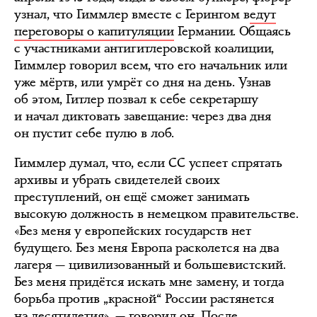
узнал, что Гиммлер вместе с Герингом в
едут
переговоры о капитуляции
Германии. Общаясь
с участниками антигитлеровской коалиции,
Гиммлер говорил всем, что его начальник или
уже мёртв, или умрёт со дня на день. Узнав
об этом, Гитлер позвал к себе секретаршу
и начал диктовать завещание: через два дня
он пустит себе пулю в лоб.
Гиммлер думал, что, если СС успеет спрятать
архивы и убрать свидетелей своих
преступлений, он ещё сможет занимать
высокую должность в немецком правительстве.
«Без меня у европейских государств нет
будущего. Без меня Европа расколется на два
лагеря — цивилизованный и большевистский.
Без меня придётся искать мне замену, и тогда
борьба против „красной“ России растянется
на десятилетия», — говорил он. После