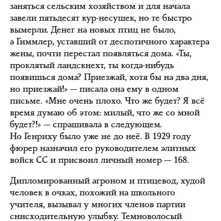
заняться сельским хозяйством и для начала
завели пятьдесят кур-несушек, но те быстро
вымерли. Денег на новых птиц не было,
а Гиммлер, уставший от деспотичного характера
жены, почти перестал появляться дома. «Ты,
проклятый ландскнехт, ты когда-нибудь
появишься дома? Приезжай, хотя бы на два дня,
но приезжай!» — писала она ему в одном
письме. «Мне очень плохо. Что же будет? Я всё
время думаю об этом: милый, что же со мной
будет?!» — спрашивала в следующем.
Но Генриху было уже не до неё. В 1929 году
фюрер назначил его руководителем элитных
войск СС и присвоил личный номер — 168.
Дипломированный агроном и птицевод, худой
человек в очках, похожий на школьного
учителя, вызывал у многих членов партии
снисходительную улыбку. Темноволосый