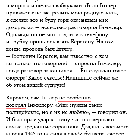
«смирно» и щёлкал каблуками. «Если Гитлер
прикажет мне застрелить мою родную мать,
я сделаю это и буду горд оказанным мне
доверием», — несколько раз говорил Гиммлер.
Однажды он не мог подойти к телефону,
и трубку пришлось взять Керстену. На том
конце провода был Гитлер.
— Господин Керстен, вам известно, с кем
вы только что говорили? — спросил Гиммлер,
когда разговор закончился. — Вы слушали голос
фюрера! Какое счастье! Напишите сейчас же
об этом вашей супруге!
Впрочем, сам Гитлер
не особенно
доверял
Гиммлеру: «Мне нужны такие
полицейские, но я их не люблю», — говорил он.
И был прав: удар в спину часто совершают
самые преданные соратники. Двадцать восьмого
апреля 1945 года, сидя в своём бункере, фюрер