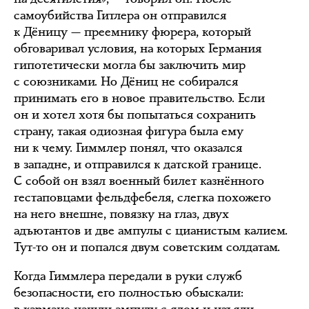
самоубийства Гитлера он отправился
к Дёницу — преемнику фюрера, который
обговаривал условия, на которых Германия
гипотетически могла бы заключить мир
с союзниками. Но Дёниц не собирался
принимать его в новое правительство. Если
он и хотел хотя бы попытаться сохранить
страну, такая одиозная фигура была ему
ни к чему. Гиммлер понял, что оказался
в западне, и отправился к датской границе.
С собой он взял военный билет казнённого
гестаповцами фельдфебеля, слегка похожего
на него внешне, повязку на глаз, двух
адъютантов и две ампулы с цианистым калием.
Тут-то он и попался двум советским солдатам.
Когда Гиммлера передали в руки служб
безопасности, его полностью обыскали: