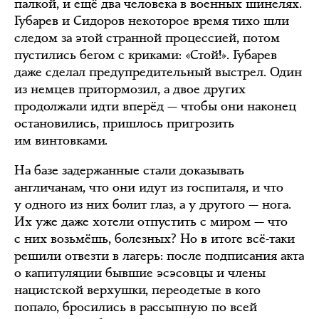
палкой, и ещё два человека в военных шинелях.
Губарев и Сидоров некоторое время тихо шли
следом за этой странной процессией, потом
пустились бегом с криками: «Стой!». Губарев
даже сделал предупредительный выстрел. Один
из немцев притормозил, а двое других
продолжали идти вперёд — чтобы они наконец
остановились, пришлось пригрозить
им винтовками.
На базе задержанные стали доказывать
англичанам, что они идут из госпиталя, и что
у одного из них болит глаз, а у другого — нога.
Их уже даже хотели отпустить с миром — что
с них возьмёшь, болезных? Но в итоге всё-таки
решили отвезти в лагерь: после подписания акта
о капитуляции бывшие эсэсовцы и члены
нацистской верхушки, переодетые в кого
попало, бросились в рассыпную по всей