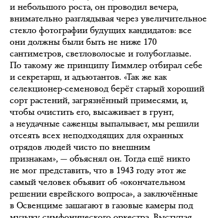
и небольшого роста, он проводил вечера,
внимательно разглядывая через увеличительное
стекло фотографии будущих кандидатов: все
они должны были быть не ниже 170
сантиметров, светловолосые и голубоглазые.
По такому же принципу Гиммлер отбирал себе
и секретарш, и адъютантов. «Так же как
селекционер-семеновод берёт старый хороший
сорт растений, загрязнённый примесями, и,
чтобы очистить его, высаживает в грунт,
а неудачные саженцы выпалывает, мы решили
отсеять всех неподходящих для охранных
отрядов людей чисто по внешним
признакам», — объяснял он. Тогда ещё никто
не мог представить, что в 1943 году этот же
самый человек объявит об «окончательном
решении еврейского вопроса», а заключённые
в Освенциме зашагают в газовые камеры под
музыку симфонического оркестра. Выступая