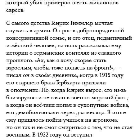
который убил примерно шесть миллионов
евреев.
С самого детства Генрих Гиммлер мечтал
служить в армии. Он рос в добропорядочной
консервативной семье, и его отец, педантичный
и жёсткий человек, на ночь рассказывал ему
истории о германских воителях из славного
прошлого. «Ах, как я хочу скорее стать
взрослым, чтобы тоже попасть на фронт!», —
писал он в своём дневнике, когда в 1915 году
его старшего брата Гербхарта призвали
в ополчение. Но, когда Генрих вырос, его из-за
близорукости не взяли в военно-морской флот,
а когда он всё-таки попал в сухопутные войска,
его демобилизовали через два месяца. В итоге
ему пришлось пойти учиться на агронома,
но он так и не смог смириться с тем, что не стал
военным. В 1922 году он вступил