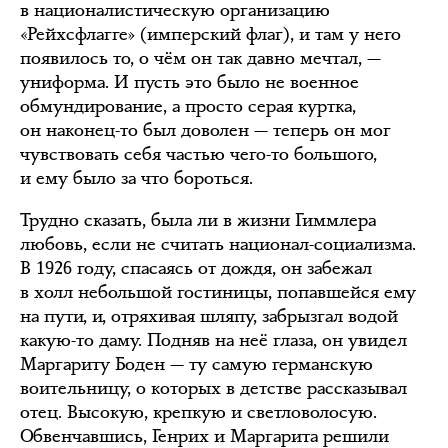
в националистическую организацию
«Рейхсфлагге» (имперский флаг), и там у него
появилось то, о чём он так давно мечтал, —
униформа. И пусть это было не военное
обмундирование, а просто серая куртка,
он наконец-то был доволен — теперь он мог
чувствовать себя частью чего-то большого,
и ему было за что бороться.
Трудно сказать, была ли в жизни Гиммлера
любовь, если не считать национал-социализма.
В 1926 году, спасаясь от дождя, он забежал
в холл небольшой гостиницы, попавшейся ему
на пути, и, отряхивая шляпу, забрызгал водой
какую-то даму. Подняв на неё глаза, он увидел
Маргариту Боден — ту самую германскую
воительницу, о которых в детстве рассказывал
отец. Высокую, крепкую и светловолосую.
Обвенчавшись, Генрих и Маргарита решили