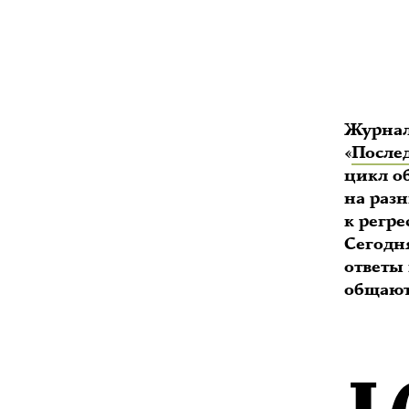
Журнал
«
После
цикл об
на разн
к регре
Сегодн
ответы 
общают