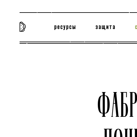
ресурсы
защита
та самая история
тёмная материя
вн
ФАБ