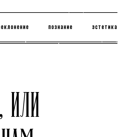
реклонение
познание
эстетика
178 бесполезных фактов
теодор глаголев
 ИЛИ