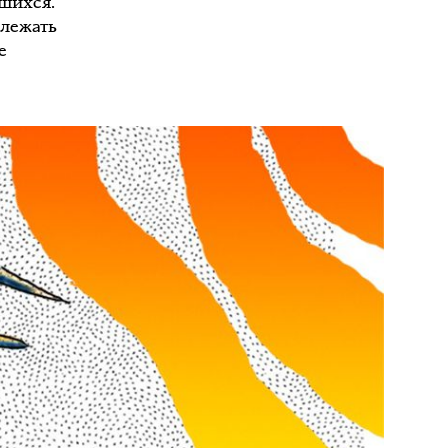
вшихся.
 лежать
е