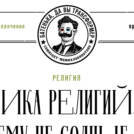
сплочение
п
утри секты
архив
РЕЛИГИЯ
РИКА РЕЛИГИЙ,