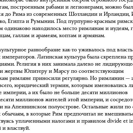
гам, построенным рабами и легионерами, можно бы
ся до Рима из современных Шотландии и Ирландии, 
ко, Египта и Румынии. Под пурпурно-красным римс
м одинаково находилось место римлянам и иудеям, 
цам, галлам и арамеям, коптам и армянам.
 культурное разнообразие как-то уживалось под власт
 императоров. Латинская культура была скреплена п
циями. Религия в них занимала далеко не лидирующе
ои жертвы Юпитеру и Марсу по соответствующим
кам римляне приносили регулярно. Но римлянин — э
всего, юридический термин, которым именовались 
е империи, а их было не больше десяти миллионов
десяти миллионов жителей этой империи, и сосредо
и на Апеннинском полуострове. Остальные жили по
 обычаям, в которые Рим предпочитал не вмешиватьс
твуясь уплаченными налогами и правилом divide et i
 и властвуй.