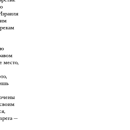
ло
Израиля
ким
грекам
ью
равом
е место,
то,
лишь
точены
 своим
я,
mpera —