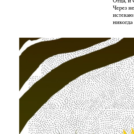
Отца, и 
Через н
истекаю
никогда