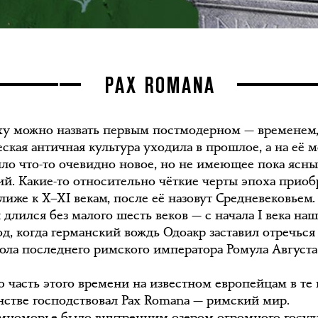
PAX ROMANA
ху можно назвать первым постмодерном — временем,
ская античная культура уходила в прошлое, а на её м
ло что-то очевидно новое, но не имеющее пока ясн
ий. Какие-то относительно чёткие черты эпоха приоб
лиже к X–XI векам, после её назовут Средневековьем
 длился без малого шесть веков — с начала I века на
од, когда германский вождь Одоакр заставил отречься
тола последнего римского императора Ромула Августа
 часть этого времени на известном европейцам в те 
нстве господствовал Pax Romana — римский мир.
мноморье было внутренним озером огромного госуда