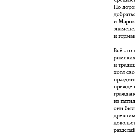
По доро
добрать
и Марок
знамене
и герман
Всё это
римских
и тради
хотя св
праздни
прежде 
граждан
из пяти
они был
древним
довольс
разделяй