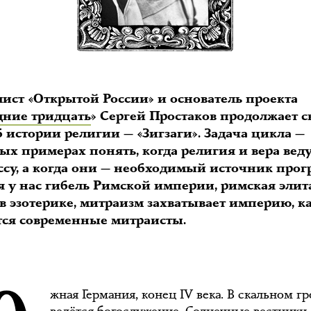
ист «Открытой России» и основатель проекта
дние тридцать
» Сергей Простаков продолжает с
 истории религии — «Зигзаги». Задача цикла —
ых примерах понять, когда религия и вера вед
ссу, а когда они — необходимый источник прогр
я у нас гибель Римской империи, римская элит
в эзотерике, митраизм захватывает империю, к
ся современные митраисты.
жная Германия, конец IV века. В скальном гр