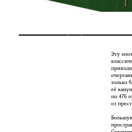
Эту эпо
классиче
приходи
очертан
только б
её канун
по 476 г
от прес
Большую
простра
Средизе