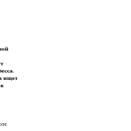
вой
ут
есса.
а ищет
ак
оте