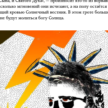
Сына, и Святого Духа», — произносит кто-то из ворва
есколько мгновений они исчезают, а на полу остаётся
щий кровью Солнечный вестник. В этом гроте больш
 не будут молиться богу Солнца.