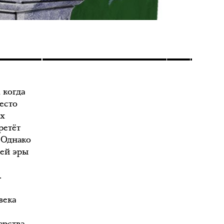
 когда
есто
ых
ретёт
. Однако
шей эры
.
века
рства.