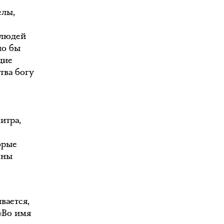
елы,
 людей
ло бы
щие
тва богу
итра,
орые
ены
вается,
«Во имя