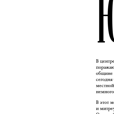
В центр
поражаю
общине 
сегодня
местной
немног
В этот 
и митре