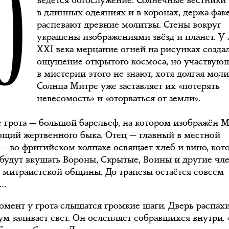
Ю
ведётся богослужение. Солнечные вестники
в длинных одеяниях и в коронах, держа фак
распевают древние молитвы. Стены вокруг
украшены изображениями звёзд и планет. У
XXI века мерцание огней на рисунках созда
ощущение открытого космоса, но участвую
в мистерии этого не знают, хотя долгая моли
Солнца Митре уже заставляет их «потерять
невесомость» и «оторваться от земли».
е грота — большой барельеф, на котором изображён М
щий жертвенного быка. Отец — главный в местной
— во фригийском колпаке освящает хлеб и вино, кот
 будут вкушать Вороны, Скрытые, Воины и другие чл
 митраистской общины. До трапезы остаётся совсем
о…
момент у грота слышатся громкие шаги. Дверь распахи
ум заливает свет. Он ослепляет собравшихся внутри. 