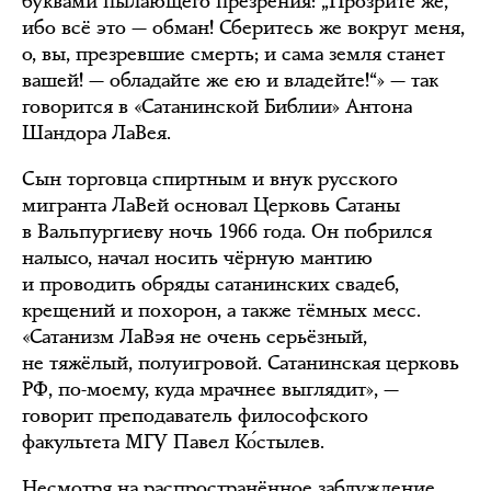
буквами пылающего презрения: „Прозрите же,
ибо всё это — обман! Сберитесь же вокруг меня,
о, вы, презревшие смерть; и сама земля станет
вашей! — обладайте же ею и владейте!“» — так
говорится в «Сатанинской Библии» Антона
Шандора ЛаВея.
Сын торговца спиртным и внук русского
мигранта ЛаВей основал Церковь Сатаны
в Вальпургиеву ночь 1966 года. Он побрился
налысо, начал носить чёрную мантию
и проводить обряды сатанинских свадеб,
крещений и похорон, а также тёмных месс.
«Сатанизм ЛаВэя не очень серьёзный,
не тяжёлый, полуигровой. Сатанинская церковь
РФ, по-моему, куда мрачнее выглядит», —
говорит преподаватель философского
факультета МГУ Павел Ко́стылев.
Несмотря на распространённое заблуждение,