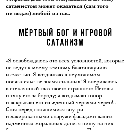
сатанистом может оказаться (сам того
не ведая) любой из нас.
МЁРТВЫЙ БОГ И ИГРОВОЙ
САТАНИЗМ
«Я освобождаюсь ото всех условностей, которые
не ведут к моему земному благополучию
и счастью. Я воздвигаю в неумолимом
посягательстве знамя сильных! Я впериваюсь
в стеклянный глаз твоего страшного Иеговы
и тяну его за бороду; я воздымаю топор
и вскрываю его изъеденный червями череп!..
Стоя перед гноящимися внутри
и лакированными снаружи фасадами ваших
надменных моральных догм, я пишу на них