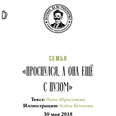
та самая
тёмная
внутри
архив
история
материя
секты
СЕМЬЯ
«ПРОСНУЛСЯ, А ОНА ЕЩЁ
С ПУЗОМ»
Нина Абросимова
Текст
:
Алёна Белякова
Иллюстрации
:
30 мая 2018