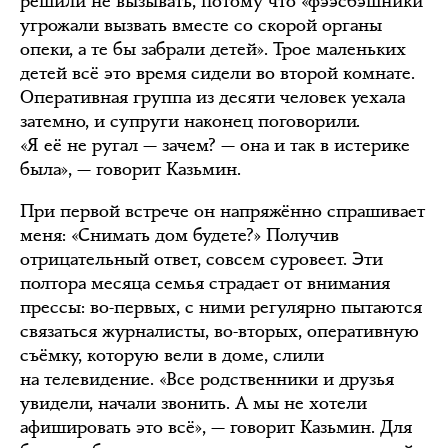
решили не вызывать, потому что «фээсбэшники
угрожали вызвать вместе со скорой органы
опеки, а те бы забрали детей». Трое маленьких
детей всё это время сидели во второй комнате.
Оперативная группа из десяти человек уехала
затемно, и супруги наконец поговорили.
«Я её не ругал — зачем? — она и так в истерике
была», — говорит Казьмин.
При первой встрече он напряжённо спрашивает
меня: «Снимать дом будете?» Получив
отрицательный ответ, совсем суровеет. Эти
полтора месяца семья страдает от внимания
прессы: во-первых, с ними регулярно пытаются
связаться журналисты, во-вторых, оперативную
съёмку, которую вели в доме, слили
на телевидение. «Все родственники и друзья
увидели, начали звонить. А мы не хотели
афишировать это всё», — говорит Казьмин. Для