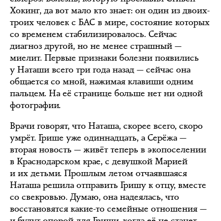
Хокинг, да вот мало кто знает: он один из двоих-
троих человек с БАС в мире, состояние которых
со временем стабилизировалось. Сейчас
диагноз другой, но не менее страшный —
миелит. Первые признаки болезни появились
у Наташи всего три года назад — сейчас она
общается со мной, нажимая клавиши одним
пальцем. На её странице больше нет ни одной
фотографии.
Врачи говорят, что Наташа, скорее всего, скоро
умрёт. Грише уже одиннадцать, а Серёжа —
вторая новость — живёт теперь в экопоселении
в Краснодарском крае, с девушкой Марией
и их детьми. Прошлым летом отчаявшаяся
Наташа решила отправить Гришу к отцу, вместе
со свекровью. Думаю, она надеялась, что
восстановятся какие-то семейные отношения —
и будут опорой для Гриши, когда её не станет.