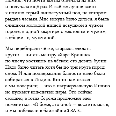
Помню, что почти всегда отвечала на них
и получала ещё раз. И всё же лучше всего
я помню серый линолеумный пол, на котором
рыдала часами. Мне некуда было деться: я была
слишком молодой нищей девушкой в чужом
городе, в одной квартире с жестоким и чужим,
в общем-то, мужчиной.
Мы перебирали чётки, стараясь «делать
круги» — читать мантру «Харе Кришна»
по числу костяшек на чётках: сто девять бусин.
Надо было читать хотя бы по три круга перед
сном. И для поддержания благости надо было
собираться в Индию. Кто-то нам сказал —
а мы поверили, — что в патриархальную Индию
не пускают неженатые пары. Это сейчас
смешно, а тогда Серёжа предложил мне
пожениться. «О боже, это оно!» — восхитилась я,
и мы побежали в ближайший ЗАГС.