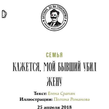
та самая
тёмная
внутри
архив
история
материя
секты
СЕМЬЯ
КАЖЕТСЯ, МОЙ БЫВШИЙ УБИЛ
ЖЕНУ
Елена Срапян
Текст
:
Полина Романова
Иллюстрации
:
25 апреля 2018