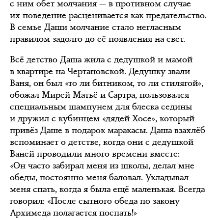
с ним обет молчания — в противном случае
их поведение расценивается как предательство.
В семье Даши молчание стало негласным
правилом задолго до её появления на свет.
Всё детство Даша жила с дедушкой и мамой
в квартире на Чертановской. Дедушку звали
Ваня, он был «то ли битником, то ли стилягой»,
обожал Мирей Матьё и Сартра, пользовался
специальным шампунем для блеска седины
и дружил с кубинцем «дядей Хосе», который
привёз Даше в подарок маракасы. Даша взахлёб
вспоминает о детстве, когда они с дедушкой
Ваней проводили много времени вместе:
«Он часто забирал меня из школы, делал мне
обеды, постоянно меня баловал. Укладывал
меня спать, когда я была ещё маленькая. Всегда
говорил: «После сытного обеда по закону
Архимеда полагается поспать!»