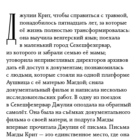
Д
жулии Крит, чтобы справиться с травмой,
понадобилось пятнадцать лет, за которые
её жизнь полностью трансформировалась:
она выучила венгерский язык; поехала
в маленький город Секешфехервар,
из которого и забрали семью её мамы;
уговорила неприветливых директоров архивов
дать ей доступ к документам; познакомилась
с людьми, которые стояли на одной платформе
Аушвица с её матерью Магдой; сняла
документальный фильм и написала несколько
исследовательских работ. В одну из поездок
в Секешфехервар Джулия опоздала на обратный
самолёт. Она была на съёмках документального
фильма о своей матери, и подруга Магды
впервые прочитала Джулии её письма. Письма
Магды Крит — это единственное место, где она