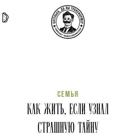
та самая
тёмная
внутри
архив
история
материя
секты
СЕМЬЯ
КАК ЖИТЬ, ЕСЛИ УЗНАЛ
СТРАШНУЮ ТАЙНУ