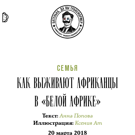
та самая
тёмная
внутри
архив
история
материя
секты
СЕМЬЯ
КАК ВЫЖИВАЮТ АФРИКАНЦЫ
В «БЕЛОЙ АФРИКЕ»
Анна Попова
Текст
:
Ксения Ат
Иллюстрация
:
20 марта 2018