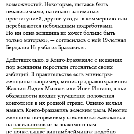
возможностей. Некоторые, пытаясь быть
независимыми, начинают заниматься
проституцией, другие уходят в коммерцию или
перебиваются небольшими подработками.
Но ни одна женщина не хочет больше быть
только матерью», — согласилась с ней 19-летняя
Бердалия Нгумба из Браззавиля.
Действительно, в Конго-Браззавиле с недавних
пор женщины перестали стесняться своих
амбиций. В правительстве есть министры-
женщины: например, министр здравоохранения
Жаклин Лидия Миколо или Инес Ингани, в чьи
обязанности входит улучшение положения
конголезок в их родной стране. Однако нельзя
назвать Конго-Браззавиль женским раем. Многие
женщины по-прежнему стесняются жаловаться
на
насильников
из-за знакомого нам
не понаслышке виктимблейминга: подобно