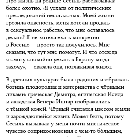
Про жизнь на родине Сесиль рассказывала
более охотно. «Я уехала от политических
преследований несогласных. Моей жизни
грозила опасность, меня хотели продать
в сексуальное рабство, что мне оставалось
делать? Я не хотела ехать конкретно
в Россию — просто так получилось. Мне
сказали, что тут мне помогут. И что отсюда
я смогу спокойно уехать в Европу когда
захочу», — сказала она, поглаживая живот.
В древних культурах была традиция изображать
богинь плодородия и материнства с чёрными
ликами: греческая Деметра, египетская Исида
и аккадская Венера Иштар изображались
с тёмной кожей. Чёрный считался цветом земли
и зарождающейся жизни. Может быть, потому
Сесиль вызывала у меня почти мистическое
чувство соприкосновения с чем-то бóльшим,