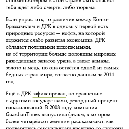
оппозиционером в этой стране быть опасно:
тебя ждёт либо смерть, либо тюрьма.
Если упростить, то различие между Конго-
Браззавилем и ДРК в одном: у первой есть
природные ресурсы — нефть, на которой
держится слабо развитая экономика. ДРК
обладает полезными ископаемыми,
на её территории больше половины мировых
разведанных запасов урана, а также алмазы,
золото и медь, но она остаётся одной из самых
бедных стран мира, согласно данным за 2014
год.
Ещё в ДРК
зафиксирован
, по сравнению
с другими государствами, рекордный процент
изнасилований. В 2008 году компания
GuardianTimes выпустила
фильм
, в котором
более четырёхсот женщин рассказывают, как
подверглись сексуальному насилию со стороны