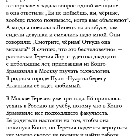
в спортзале я задала вопрос одной женщине,
а она ответила: „Ты не поймёшь, вы, чёрные,
вообще плохо понимаете, когда вам объясняют“.
А когда я поехала в Липецк на автобусе, там
сидели девушки и смеялись надо мной. Они
говорили: „Смотрите, чёрная! Откуда она
вылезла?“ Я считаю, что это бесчеловечно», —
рассказала Терезия Лор, студентка двадцати
с небольшим лет, приехавшая из Конго-
Браззавиля в Москву изучать технологии.
В родном городе Пуэнт-Нуар на берегу
Атлантики её ждёт любимый.
В Москве Терезия уже три года. Ей пришлось
уехать в Россию на учёбу, потому что в Конго-
Браззавиле нет подходящего факультета.
Её родители настояли на том, чтобы она
покинула Конго, но Терезия надеется вернуться
как можно скорее на родину и найти работу