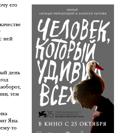
очу его
 качестве
т
с ней
дый день
 год
аоборот,
зни, тем
ика
ит Яна.
чему-то