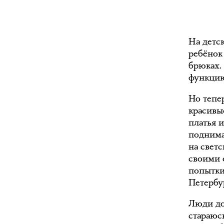
На детс
ребёнок
брюках.
функцию
Но тепер
красивы
платья и
поднима
на свет
своими 
попытки
Петербу
Люди до
стараюсь