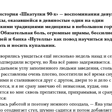
 история «Шкатулки 90-х» — воспоминания дев
сы, оказавшейся в девяностые один на один
тскими традициями медицины в небольшом гор
. Обязательная боль, огромные шрамы, бессили
ей и банка «Нутеллы» как повод научиться ход
ать и носить купальник.
ворились увидеться ещё несколько недель назад и с
одтвердили встречу, но Яна всё равно задерживается.
 дальнем углу заполненного людьми заведения, стол
я расставлены очень плотно, посетители всё время с
ими и сталкиваются друг с другом, двери то и дело 
тся, и я не сразу замечаю её: невысокая, худая, она
ется ко мне сквозь препятствия, прихрамывая, и сраз
ся:
лась работой и поэтому немного опоздала, — Яна улы
но отодвигает стул, шумно садится и потом добавляет