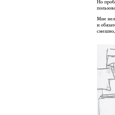
Но пробл
пользов
Мне неле
и обяза
смешно,