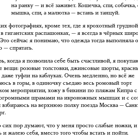
на ранку — и всё заживет. Кошечка, спи, собачка, 
мышка, спи, а малютка — встань и танцуй.
ких фотографиях, кроме тех, где я крохотный грудно
 в гигантских распашонках, — я всегда в чёрных шир
 Это сейчас я понимаю, что одежда тогда выполняла 
 — спрятать.
ь, когда я позволила себе быть счастливой, я покупа
е вещи: розовые толстовки, джинсовые шорты, красн
 даже туфли на каблуках. Очень медленно, но всё же
юсь в горы, в одиночку съедаю весь ромовый торт
ском мероприятии, хожу в бикини по пляжам Кипра c
огромными шрамами на икроножных мышцах и с со
 взбираюсь на верхнюю полку поезда Москва — Санк
рг.
 сих пор думают, что у меня просто слабые ножки, и
 и жалею себя, вместо того чтобы встать и пойти.