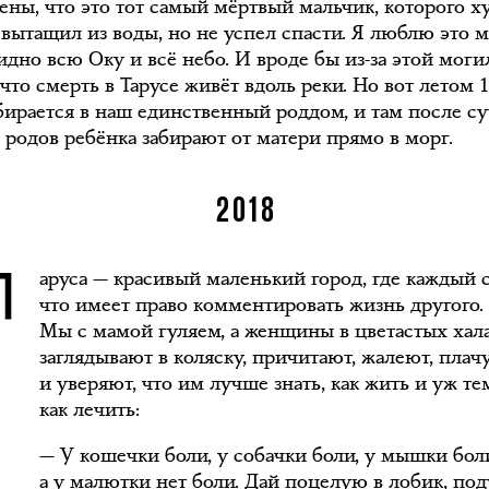
рены, что это тот самый мёртвый мальчик, которого 
 вытащил из воды, но не успел спасти. Я люблю это м
идно всю Оку и всё небо. И вроде бы из-за этой моги
 что смерть в Тарусе живёт вдоль реки. Но вот летом 1
бирается в наш единственный роддом, и там после су
 родов ребёнка забирают от матери прямо в морг.
Т
2018
аруса — красивый маленький город, где каждый с
что имеет право комментировать жизнь другого.
Мы с мамой гуляем, а женщины в цветастых хал
заглядывают в коляску, причитают, жалеют, плач
и уверяют, что им лучше знать, как жить и уж те
как лечить:
— У кошечки боли, у собачки боли, у мышки бол
а у малютки нет боли. Дай поцелую в лобик, по