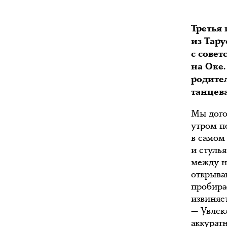
Третья
из Тару
с сове
на Оке
родител
танцев
Мы дого
утром п
в самом
и стуль
между н
открываю
пробира
извиняет
— Увлек
аккурат