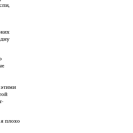
спи,
й
оких
одну
ю
ые
 этими
той
т-
 я плохо