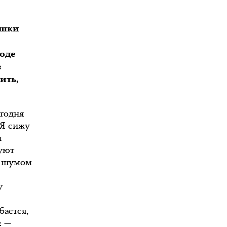
ушки
оде
е
ить,
егодня
 Я сижу
ы
нуют
с шумом
у
бается,
: —