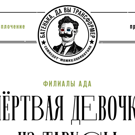
сплочение
п
утри секты
архив
ФИЛИАЛЫ АДА
ЁРТВАЯ ДЕВОЧ