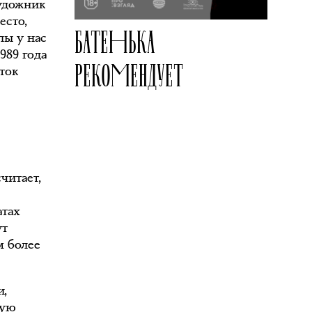
художник
есто,
БАТЕНЬКА
лы у нас
989 года
РЕКОМЕНДУЕТ
ток
читает,
атах
ут
м более
и,
дую