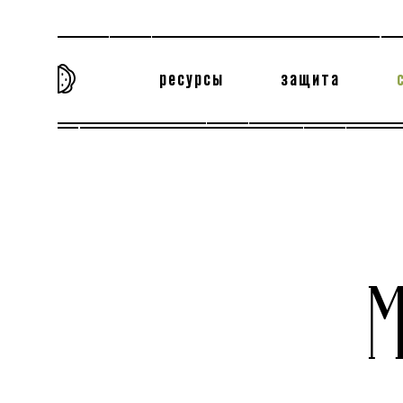
ресурсы
защита
та самая история
тёмная материя
вн
М