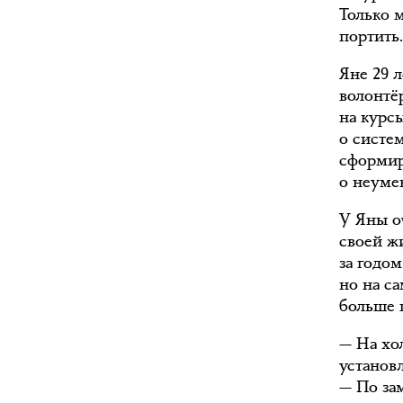
Только 
портить
Яне 29 л
волонтё
на курс
о систе
сформир
о неуме
У Яны о
своей жи
за годо
но на с
больше 
— На хо
установ
— По зам