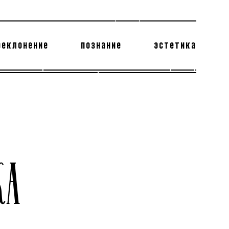
реклонение
познание
эстетика
178 бесполезных фактов
теодор глаголев
КА