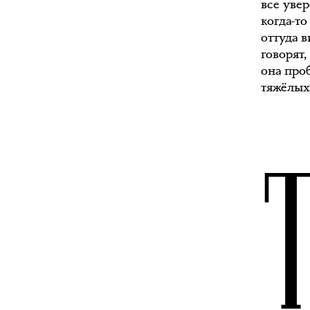
все уве
когда-то
оттуда в
говорят,
она про
тяжёлых