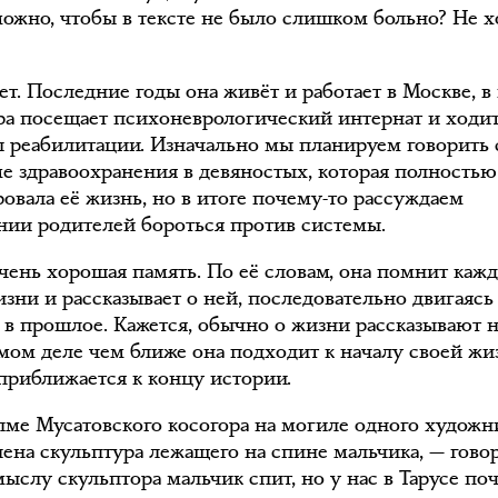
можно, чтобы в тексте не было слишком больно? Не х
.
ет. Последние годы она живёт и работает в Москве, в
ра посещает психоневрологический интернат и ходи
ы реабилитации. Изначально мы планируем говорить 
ме здравоохранения в девяностых, которая полностью
овала её жизнь, но в итоге почему-то рассуждаем
нии родителей бороться против системы.
чень хорошая память. По её словам, она помнит каж
зни и рассказывает о ней, последовательно двигаясь
м в прошлое. Кажется, обычно о жизни рассказывают н
амом деле чем ближе она подходит к началу своей жи
приближается к концу истории.
лме Мусатовского косогора на могиле одного художн
лена скульптура лежащего на спине мальчика, — говор
ыслу скульптора мальчик спит, но у нас в Тарусе по