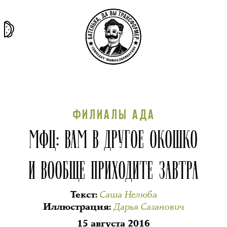
та самая
тёмная
внутри
архив
история
материя
секты
ФИЛИАЛЫ АДА
МФЦ: ВАМ В ДРУГОЕ ОКОШКО
И ВООБЩЕ ПРИХОДИТЕ ЗАВТРА
Саша Нелюба
Текст
:
Дарья Сазанович
Иллюстрация
:
15 августа 2016