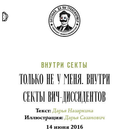
та самая
тёмная
внутри
архив
история
материя
секты
ВНУТРИ СЕКТЫ
ТОЛЬКО НЕ У МЕНЯ. ВНУТРИ
СЕКТЫ ВИЧ-ДИССИДЕНТОВ
Дарья Назаркина
Текст
:
Дарья Сазанович
Иллюстрация
:
14 июня 2016