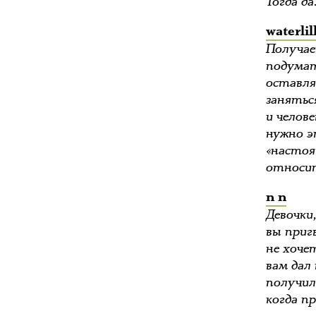
Тогда д
waterlil
Получае
подумат
оставля
занятьс
и челов
нужно э
«настоя
относит
n n
Девочки
вы приг
не хоче
вам дал
получил
когда п