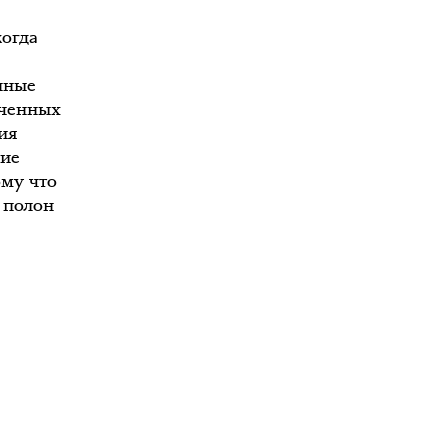
когда
нные
ученных
ия
ние
ому что
 полон