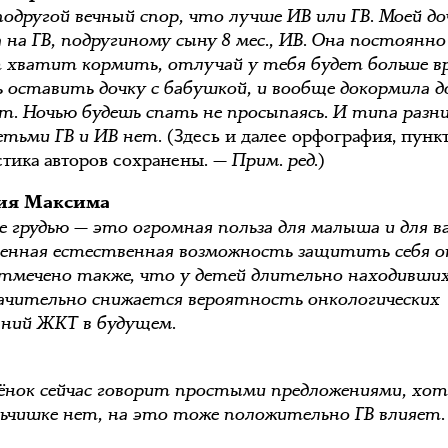
подругой вечный спор, что лучше ИВ или ГВ. Моей до
а на ГВ, подругиному сыну 8 мес., ИВ. Она постоянно
 хватит кормить, отлучай у тебя будет больше в
 оставить дочку с бабушкой, и вообще докормила до
т. Ночью будешь спать не просыпаясь. И типа разн
етьми ГВ и ИВ нет.
(Здесь и далее орфография, пунк
стика авторов сохранены. —
Прим. ред.
)
ия Максима
 грудью — это огромная польза для малыша и для ва
енная естественная возможность защитить себя о
Отмечено также, что у детей длительно находивши
начительно снижается вероятность онкологических
аний ЖКТ в будущем.
ёнок сейчас говорит простыми предложениями, хот
ьчишке нет, на это тоже положительно ГВ влияет.