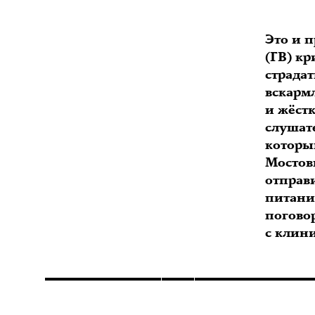
Это и 
(ГВ) кр
страдат
вскарм
и жёст
слушате
которы
Мостов
отправи
питани
поговор
с клин