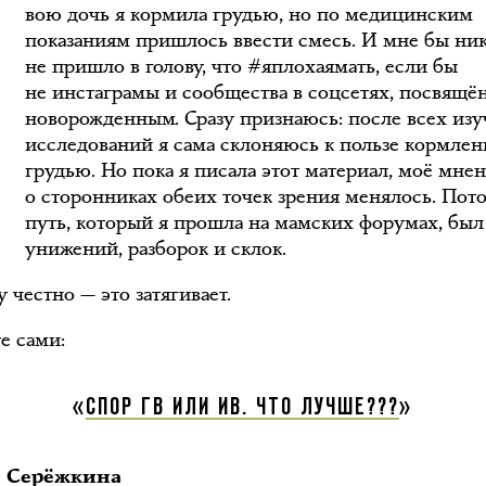
С
вою дочь я кормила грудью, но по медицинским
показаниям пришлось ввести смесь. И мне бы ни
не пришло в голову, что #яплохаямать, если бы
не инстаграмы и сообщества в соцсетях, посвящё
новорожденным. Сразу признаюсь: после всех из
исследований я сама склоняюсь к пользе кормлен
грудью. Но пока я писала этот материал, моё мне
о сторонниках обеих точек зрения менялось. Пот
путь, который я прошла на мамских форумах, был
унижений, разборок и склок.
 честно — это затягивает.
е сами:
«
СПОР ГВ ИЛИ ИВ. ЧТО ЛУЧШЕ???
»
 Серёжкина