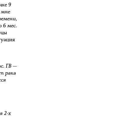
чке 9
 мне
ремени,
 6 мес.
ицы
туация
с. ГВ —
т рака
хся
я 2-х