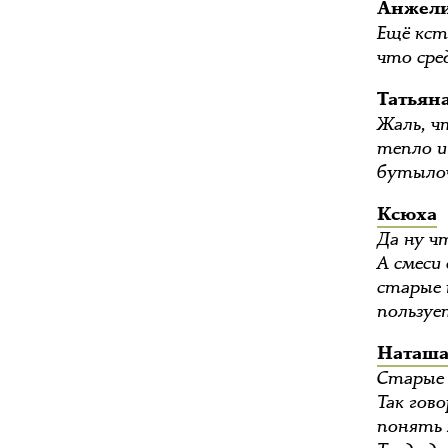
Анжел
Ещё кст
что сре
Татьян
Жаль, ч
тепло и
бутылоч
Ксюха
Да ну ч
А смеси
старые 
пользуе
Наташа
Старые 
Так гов
понять 