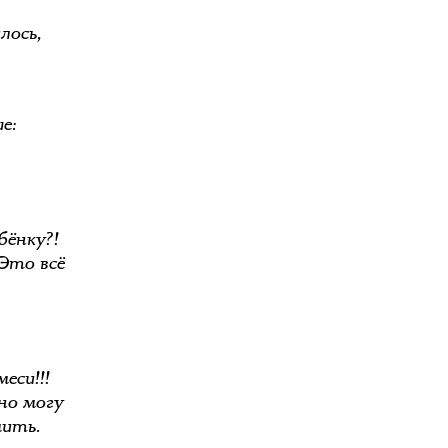
лось,
е:
бёнку?!
 Это всё
еси!!!
но могу
мить.