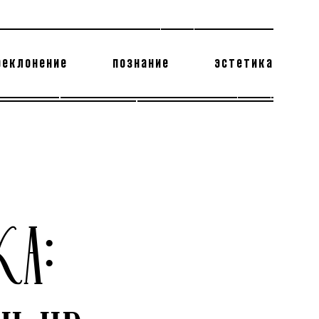
реклонение
познание
эстетика
178 бесполезных фактов
теодор глаголев
КА: