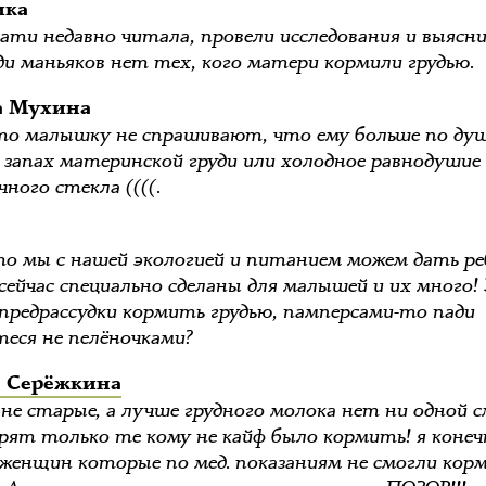
ика
ати недавно читала, провели исследования и выясни
ди маньяков нет тех, кого матери кормили грудью.
а Мухина
то малышку не спрашивают, что ему больше по душ
 запах материнской груди или холодное равнодушие
ного стекла ((((.
то мы с нашей экологией и питанием можем дать ре
 сейчас специально сделаны для малышей и их много!
предрассудки кормить грудью, памперсами-то пади
теся не пелёночками?
 Серёжкина
не старые, а лучше грудного молока нет ни одной см
орят только те кому не кайф было кормить! я конеч
женщин которые по мед. показаниям не смогли кор