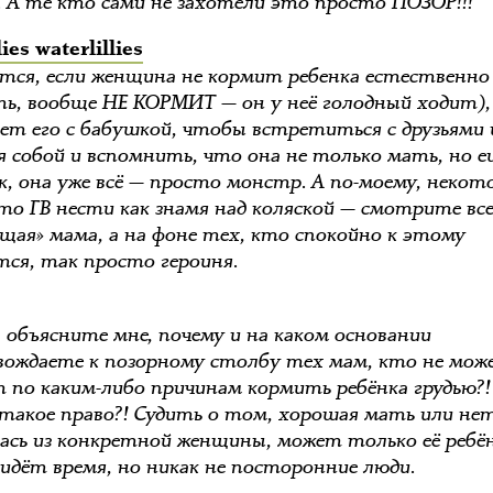
а. А те кто сами не захотели это просто ПОЗОР!!!
lies waterlillies
тся, если женщина не кормит ребенка естественно
ь, вообще НЕ КОРМИТ — он у неё голодный ходит),
ет его с бабушкой, чтобы встретиться с друзьями 
я собой и вспомнить, что она не только мать, но е
ек, она уже всё — просто монстр. А по-моему, неко
то ГВ нести как знамя над коляской — смотрите все
щая» мама, а на фоне тех, кто спокойно к этому
ся, так просто героиня.
, объясните мне, почему и на каком основании
вождаете к позорному столбу тех мам, кто не мож
т по каким-либо причинам кормить ребёнка грудью?
 такое право?! Судить о том, хорошая мать или не
ась из конкретной женщины, может только её ребён
ридёт время, но никак не посторонние люди.