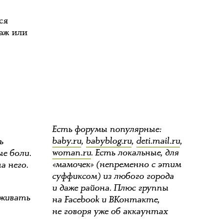
ся
саж или
Есть форумы популярные:
baby.ru
,
babyblog.ru
,
deti.mail.ru
,
ь
woman.ru
.
Есть локальные, для
е боли.
«мамочек» (непременно с этим
а него.
суффиксом) из любого города
и даже района. Плюс группы
аживать
на Facebook и ВКонтакте,
не говоря уже об аккаунтах