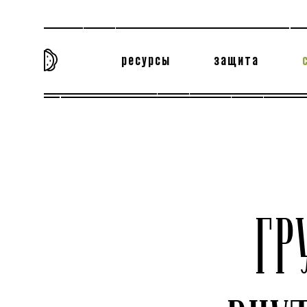
ресурсы
защита
та самая история
тёмная материя
вн
ГР