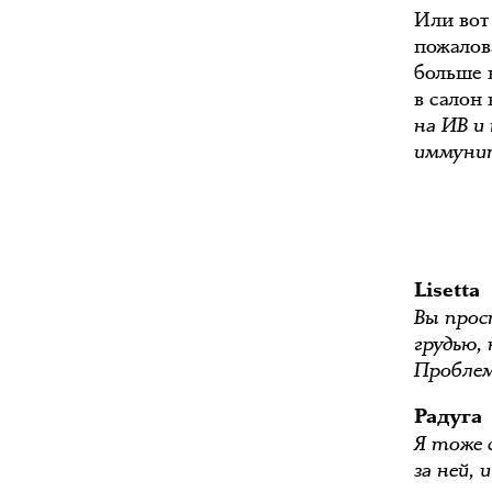
Или вот
пожалов
больше 
в салон
на ИВ и
иммунит
Lisetta
Вы прос
грудью,
Проблем
Радуга
Я тоже 
за ней,