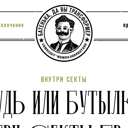
сплочение
п
утри секты
архив
ВНУТРИ СЕКТЫ
УДЬ ИЛИ БУТЫЛ