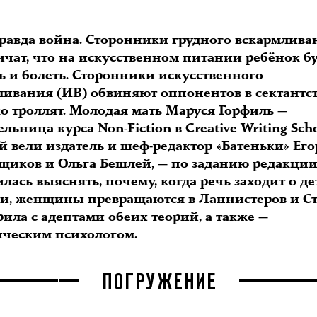
правда война. Сторонники грудного вскармлива
ичат, что на искусственном питании ребёнок б
ь и болеть. Сторонники искусственного
ливания (ИВ) обвиняют оппонентов в сектантс
ко троллят. Молодая мать Маруся Горфиль —
льница курса Non-Fiction в Creative Writing Scho
й вели издатель и шеф-редактор «Батеньки» Его
щиков и Ольга Бешлей, — по заданию редакци
лась выяснять, почему, когда речь заходит о д
и, женщины превращаются в Ланнистеров и Ст
ила с адептами обеих теорий, а также —
ическим психологом.
ПОГРУЖЕНИЕ