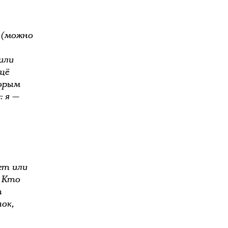
 (можно
или
щё
торым
: я —
ет или
! Кто
т
ок,