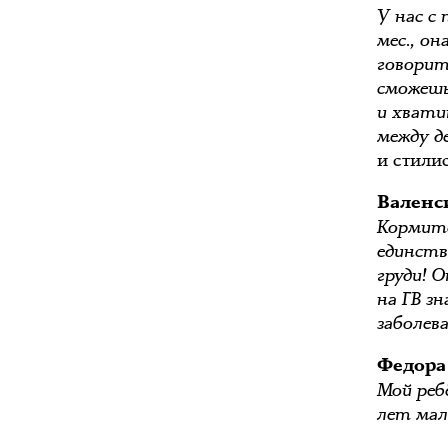
У нас с 
мес., он
говорит
сможешь
и хвати
между д
и стили
Валенс
Кормите
единств
груди! 
на ГВ з
заболев
Федора
Мой реб
лет мал