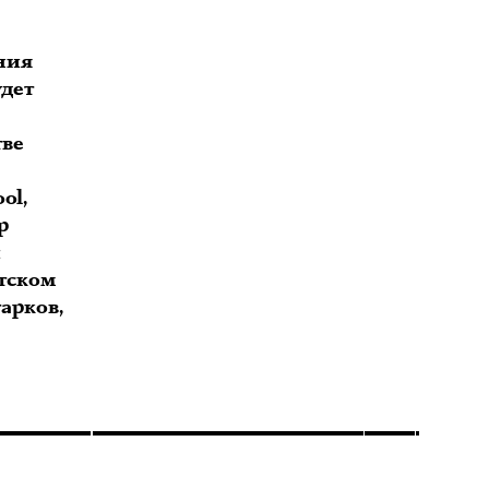
ния
удет
тве
ol,
р
и
етском
арков,