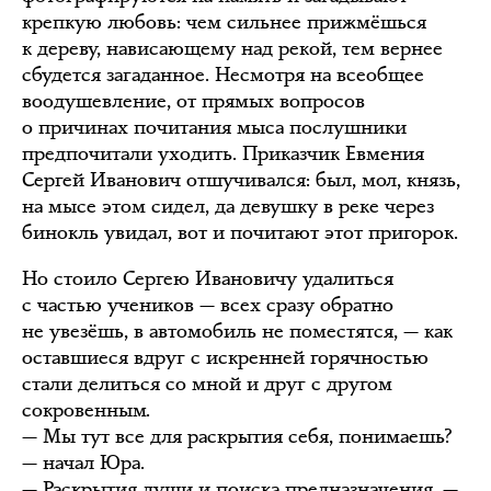
крепкую любовь: чем сильнее прижмёшься
к дереву, нависающему над рекой, тем вернее
сбудется загаданное. Несмотря на всеобщее
воодушевление, от прямых вопросов
о причинах почитания мыса послушники
предпочитали уходить. Приказчик Евмения
Сергей Иванович отшучивался: был, мол, князь,
на мысе этом сидел, да девушку в реке через
бинокль увидал, вот и почитают этот пригорок.
Но стоило Сергею Ивановичу удалиться
с частью учеников — всех сразу обратно
не увезёшь, в автомобиль не поместятся, — как
оставшиеся вдруг с искренней горячностью
стали делиться со мной и друг с другом
сокровенным.
— Мы тут все для раскрытия себя, понимаешь?
— начал Юра.
— Раскрытия души и поиска предназначения, —