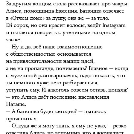
За другим концом стола рассказывает про чакры
Алиса, помощница Евмения. Батюшка отвечает
в «Отчем доме» за душу, она же — за тело.
Ей сорок, но она красит волосы, ведёт Instagram
и пытается говорить с ученицами на одном
языке.
— Ну и да, всё наше взаимоотношение
с общественностью основывается
на привлекательности наших идей,
а не на пропаганде, понимаешь? Главное — когда
с мужчиной разговариваешь, надо показать, что
ты немного хуже него разбираешься,
уступить ему. И алкоголь совсем оставь, поняла?
— это Алиса даёт последние наставления
Наташе.
— А батюшка будет сегодня? — пытаюсь
прояснить я.
— Откуда же я могу знать, я ему не указ, — резко
ответила Алиса, но вспомнив, что я журналист,