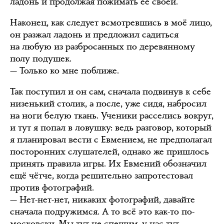
ладонь и продолжая пожимать её своей.
Наконец, как следует всмотревшись в моё лицо,
он разжал ладонь и предложил садиться
на любую из разбросанных по деревянному
полу подушек.
— Только ко мне поближе.
Так поступил и он сам, сначала подвинув к себе
низенький столик, а после, уже сидя, набросил
на ноги белую ткань. Ученики расселись вокруг,
и тут я попал в ловушку: ведь разговор, который
я планировал вести с Евмением, не предполагал
посторонних слушателей, однако же пришлось
принять правила игры. Их Евмений обозначил
ещё чётче, когда решительно запротестовал
против фотографий.
— Нет-нет-нет, никаких фотографий, давайте
сначала подружимся. А то всё это как-то по-
московски. Мы тут не спешим, у нас тут