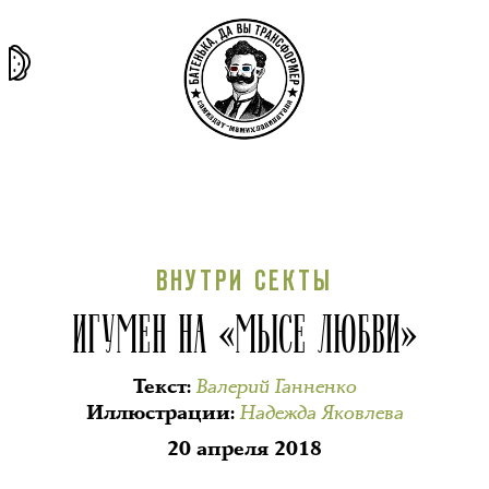
та самая
тёмная
внутри
архив
история
материя
секты
ВНУТРИ СЕКТЫ
ИГУМЕН НА «МЫСЕ ЛЮБВИ»
Валерий Ганненко
Текст
:
Надежда Яковлева
Иллюстрации
:
20 апреля 2018