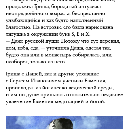
продолжил Гриша, бородатый энтузиаст
неопределённого возраста, беспрестанно
улыбающийся и как будто наполненный
благостью. На ветровке его была нарисована
лягушка в окружении букв S, E и X.
— Даже русской души. Потому что тут деревня,
дом, изба, еда, — уточнила Даша, одетая так,
будто она или в монастырь собиралась, или,
наоборот, только из него.
Гриша с Дашей, как и другие уехавшие
с Сергеем Ивановичем ученики Евмения,
происходят из йогическо-ведической среды,
и им по душе пришлось относительно недавнее
увлечение Евмения медитацией и йогой.