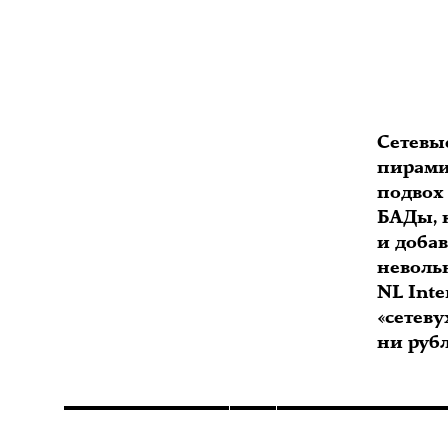
Сетевы
пирами
подвох
БАДы, 
и доба
неволь
NL Inte
«сетеву
ни руб