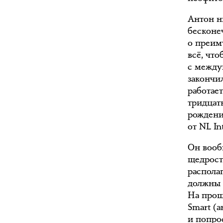
Антон н
бесконе
о преим
всё, что
с между
закончи
работае
тридцат
рождени
от NL In
Он вооб
щедрост
распола
должны 
На прощ
Smart (
и попро