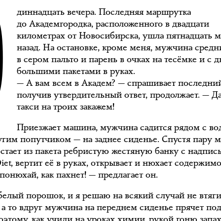
О
диннадцать вечера. Последняя маршрутка
до Академгородка, расположенного в двадцати
километрах от Новосибирска, ушла пятнадцать 
назад. На остановке, кроме меня, мужчина средн
в сером пальто и парень в очках на тесёмке и с 
большими пакетами в руках.
— А вам всем в Академ? — спрашивает последний
получив утвердительный ответ, продолжает. — Д
такси на троих закажем!
Приезжает машина, мужчина садится рядом с во
угим попутчиком — на заднее сиденье. Спустя пару 
остает из пакета ребристую жестяную банку с надпис
iet, вертит её в руках, открывает и нюхает содержимо
понюхай, как пахнет! — предлагает он.
белый порошок, и я решаю на всякий случай не втяги
, а то вдруг мужчина на переднем сиденье прячет под
оэтому, как учили на уроках химии, рукой гоню запа