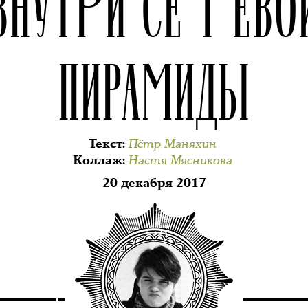
ВНУТРИ СЕТЕВО
ПИРАМИДЫ
Пётр Маняхин
Текст
:
Настя Мясникова
Коллаж
:
20 декабря 2017