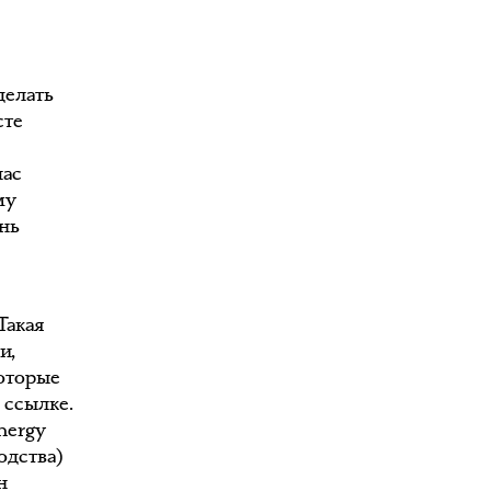
делать
сте
,
час
му
ень
Такая
и,
которые
 ссылке.
nergy
одства)
н