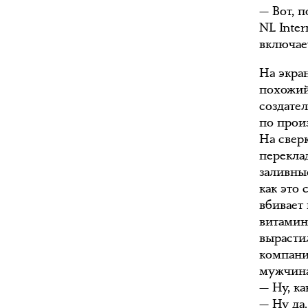
— Вот, 
NL Inter
включае
На экра
похожий
создате
по прои
На свер
перекла
заливны
как это 
вбивает 
витамин
вырасти
компани
мужчина
— Ну, к
— Ну да.