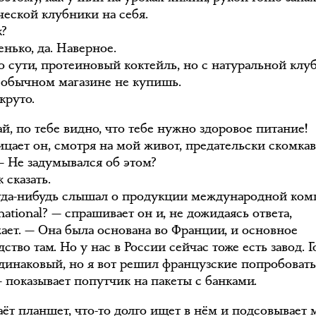
ческой клубники на себя.
к?
нько, да. Наверное.
по сути, протеиновый коктейль, но с натуральной клу
в обычном магазине не купишь.
круто.
й, по тебе видно, что тебе нужно здоровое питание!
ицает он, смотря на мой живот, предательски скомк
 — Не задумывался об этом?
к сказать.
гда-нибудь слышал о продукции международной ко
national? — спрашивает он и, не дожидаясь ответа,
ает. — Она была основана во Франции, и основное
ство там. Но у нас в России сейчас тоже есть завод. Г
одинаковый, но я вот решил французские попробовать.
— показывает попутчик на пакеты с банками.
ёт планшет, что-то долго ищет в нём и подсовывает 