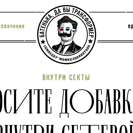
сплочение
п
утри секты
архив
ВНУТРИ СЕКТЫ
ОСИТЕ ДОБАВ