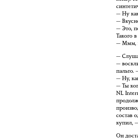
синтети
— Ну ка
— Вкусне
— Это, 
Такого 
— Ммм, 
— Слуша
— воскл
пальто.
— Ну, ка
— Ты ко
NL Inter
продолж
производ
состав 
купил, 
Он доста