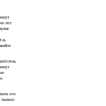
минут
их лет
двумя
 и,
авайте
дителем,
минут
ью
е.
вать его
 пальто
х