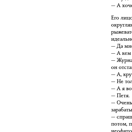
— А хоче
Его лиц
округля
рыжеват
идеальн
— Да мне
— А кем
— Журнал
он отста
— А, кр
— Не тол
— А я во
— Петя.
— Очень 
зарабат
— спраш
потом, 
неофито