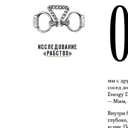
ИССЛЕДОВАНИЕ
«
РАБСТВО
»
мы с др
сосед д
Energy D
— Ммм, 
Внутри 
глубоко
ксиву. П