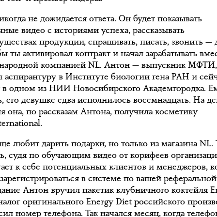
икогда не дожидается ответа. Он будет показывать
чные видео с историями успеха, рассказывать
уществах продукции, спрашивать, писать, звонить — 
бы ты активировал контракт и начал зарабатывать вме
народной компанией NL. Антон — выпускник МФТИ
л аспирантуру в Институте биологии гена РАН и сей
т в одном из НИИ Новосибирского Академгородка. Е
ь, его девушке едва исполнилось восемнадцать. На д
я она, по рассказам Антона, получила косметику
ternational.
ще любит дарить подарки, но только из магазина NL. 
ь, судя по обучающим видео от корифеев организаци
гает к себе потенциальных клиентов и менеджеров, 
зарегистрироваться в системе по вашей реферальной
ание Антон вручил пакетик клубничного коктейля E
аналог оригинального Energy Diet российского произв
сил номер телефона. Так начался месяц, когда телефо