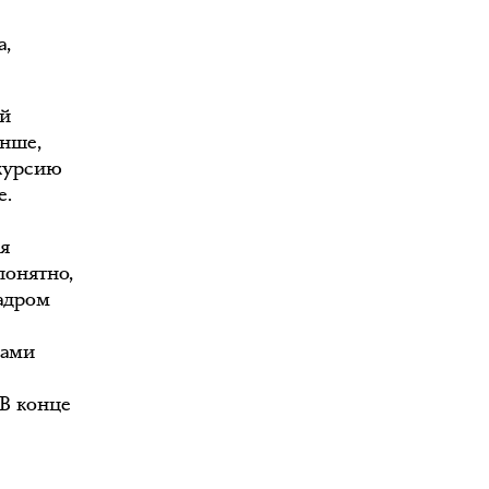
а,
ой
анше,
скурсию
е.
я
понятно,
кадром
сами
 В конце