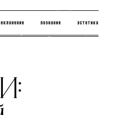
реклонение
познание
эстетика
178 бесполезных фактов
теодор глаголев
КИ: