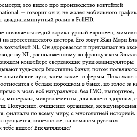
посмотри, это видео про производство коктейлей
national, — говорит он и, не жалея мобильного трафик
т двадцатиминутный ролик в FullHD.
не появляется седой карикатурный европеец, мимик
 на протестантского пастора. Его зовут Жан-Мари Бл
ль коктейлей NL. Он здоровается и приглашает на эк
зводству NL, расположенному во французском Эльзас
кающем конвейере сверкающие руки-манипуляторы
дывают туда-сюда блестящие банки, потом появляютс
е альпийские луга, затем какие-то фермы. Пока мало 
соотносится с белым порошком в банке, но голос за 
прямо в мозг: всё натуральное, без ГМО, импортное,
ы, минералы, микроэлементы, для вашего здоровья, 
ли. Похудение, очищение организма, международная
я, филиалы по всему миру, с многолетней историей.
 прощается, конечно же, на ломаном русском.
ак тебе видео? Впечатляюще?