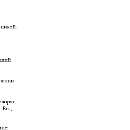
бникой.
авший
мпании
оворят,
 Вот,
мне: