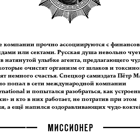
е компании прочно ассоциируются с финансо
дами или сектами. Русская душа невольно чуе
 в натянутой улыбке агента, предлагающего чуд
которые очистят организм от шлаков и токсино
вят немного счастья. Спецкор самиздата Пётр 
но попал в сети международной компании
rnational и попытался разобраться, как устроен
хи» и кто в них работает, не потратив при этом
ля, а ещё напился оздоравливающих чудо-кокте
МИССИОНЕР