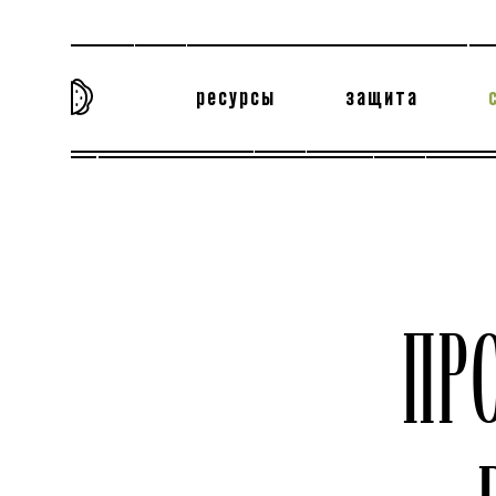
ресурсы
защита
та самая история
тёмная материя
вн
ПР