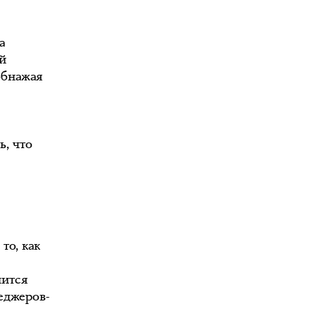
а
й
обнажая
ь, что
то, как
нится
еджеров-