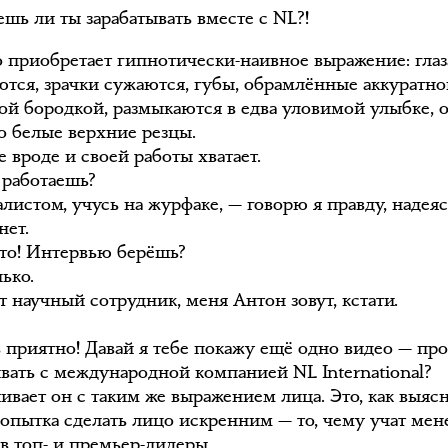
шь ли ты зарабатывать вместе с NL?!
о приобретает гипнотически-наивное выражение: глаз
ются, зрачки сужаются, губы, обрамлённые аккуратно
ой бородкой, размыкаются в едва уловимой улыбке, 
о белые верхние резцы.
 вроде и своей работы хватает.
 работаешь?
истом, учусь на журфаке, — говорю я правду, надеяс
нет.
уто! Интервью берёшь?
ько.
т научный сотрудник, меня Антон зовут, кстати.
приятно! Давай я тебе покажу ещё одно видео — про 
ывать с международной компанией NL International?
ивает он с таким же выражением лица. Это, как выяс
попытка сделать лицо искренним — то, чему учат мен
в топ- и премьер-лидеры.