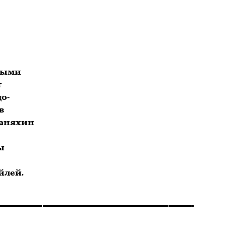
выми
т
о-
в
Маняхин
ы
йлей.