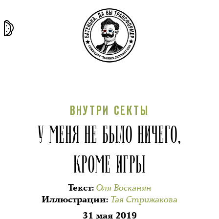
та самая
тёмная
внутри
архив
история
материя
секты
ВНУТРИ СЕКТЫ
У МЕНЯ НЕ БЫЛО НИЧЕГО,
КРОМЕ ИГРЫ
Оля Восканян
Текст
:
Тая Стрижакова
Иллюстрации
:
31 мая 2019