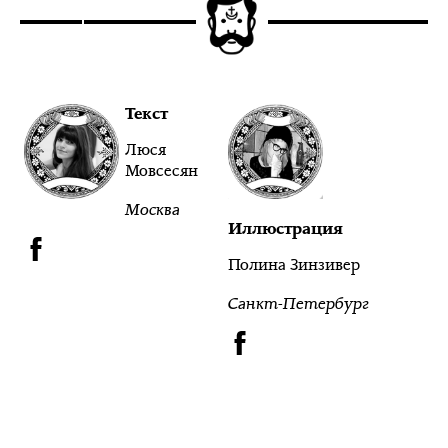
Текст
Люся
Мовсесян
Москва
Иллюстрация
Полина Зинзивер
Санкт-Петербург