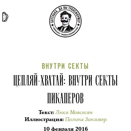
та самая
тёмная
внутри
архив
история
материя
секты
ВНУТРИ СЕКТЫ
ЦЕПЛЯЙ-ХВАТАЙ: ВНУТРИ СЕКТЫ
ПИКАПЕРОВ
Люся Мовсесян
Текст
:
Полина Зинзивер
Иллюстрация
:
10 февраля 2016