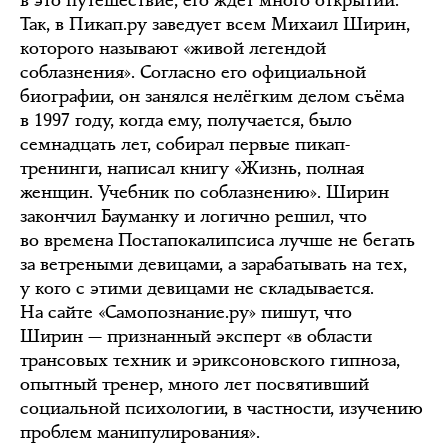
в это путешествие, его ждёт много открытий.
Так, в Пикап.ру заведует всем Михаил Ширин,
которого называют «живой легендой
соблазнения». Согласно его официальной
биографии, он занялся нелёгким делом съёма
в 1997 году, когда ему, получается, было
семнадцать лет, собирал первые пикап-
тренинги, написал книгу «Жизнь, полная
женщин. Учебник по соблазнению». Ширин
закончил Бауманку и логично решил, что
во времена Постапокалипсиса лучше не бегать
за ветреными девицами, а зарабатывать на тех,
у кого с этими девицами не складывается.
На сайте «Самопознание.ру» пишут, что
Ширин — признанный эксперт «в области
трансовых техник и эриксоновского гипноза,
опытный тренер, много лет посвятивший
социальной психологии, в частности, изучению
проблем манипулирования».