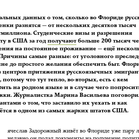
льных данных о том, сколько во Флориде русс
енки разнятся — от нескольких десятков тысяч
умиллиона. Студенческие визы и разрешения
оту в США за год
получают
больше 200 тысяч че
ения на постоянное проживание — ещё нескол
 Причины самые разные: от уголовного пресле
ине до простого желания обеспечить быт. Флор
з центров притяжения русскоязычных эмигрант
 потому что тут тепло, во-вторых, есть с кем
ить на родном языке и в случае чего попросит
жки. Журналистка Марина Васильева поговори
антами о том, что заставило их уехать и как
ётся в одном из самых жарких штатов США.
ячеслав Задорожный живёт во Флориде уже пару л
недавно он подал документы на получение полит