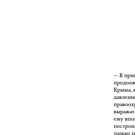
— В прин
продолж
Крыма, в
давление
правоох
выражат
ему впо
построи
только 