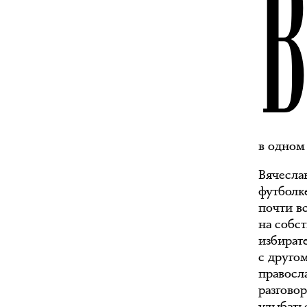
в одном 
Вячесла
футболк
почти в
на собс
избират
с друго
правосл
разгово
улыбать