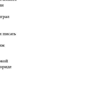
ии
играл
и писать
ним
ркой
лориде