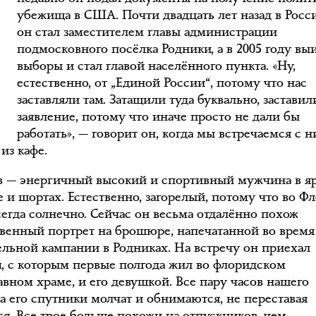
В
убежища в США. Почти двадцать лет назад в Росс
он стал заместителем главы администрации
подмосковного посёлка Родники, а в 2005 году вы
выборы и стал главой населённого пункта. «Ну,
естественно, от „Единой России“, потому что нас
заставляли там. Затащили туда буквально, заставил
заявление, потому что иначе просто не дали бы
работать», — говорит он, когда мы встречаемся с 
из кафе.
в — энергичный высокий и спортивный мужчина в я
е и шортах. Естественно, загорелый, потому что во Ф
сегда солнечно. Сейчас он весьма отдалённо похож
твенный портрет на брошюре, напечатанной во время
ельной кампании в Родниках. На встречу он приехал
м, с которым первые полгода жил во флоридском
авном храме, и его девушкой. Все пару часов нашего
ра его спутники молчат и обнимаются, не переставая
ся. Все трое больше похожи на отпускников, чем