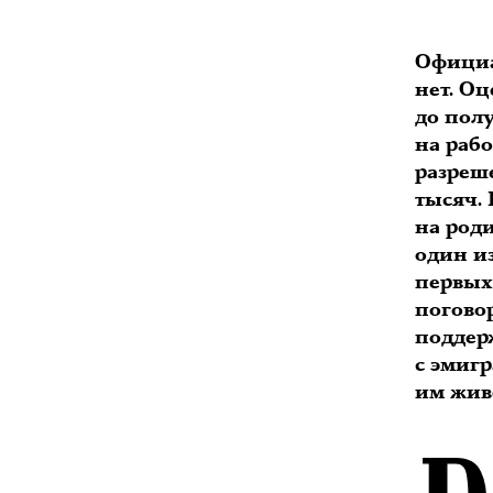
Официа
нет. Оц
до пол
на раб
разреш
тысяч.
на род
один и
первых,
поговор
поддер
с эмигр
им жив