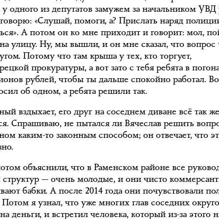
а у одного из депутатов замужем за начальником УВД 
 говорю: «Слушай, помоги, а? Прислать наряд полиции
ься». А потом он ко мне приходит и говорит: мол, п
а улицу. Ну, мы вышли, и он мне сказал, что вопрос
угом. Потому что там крыша у тех, кто торгует,
ецкой прокуратуры, а вот зато с тебя ребята в погон
ионов рублей, чтобы ты дальше спокойно работал. Во
сил об одном, а ребята решили так.
ый вздыхает, его друг на соседнем диване всё так ж
ся. Спрашиваю, не пытался ли Вячеслав решить вопр
ином каким-то законным способом; он отвечает, что э
зно.
отом объяснили, что в Раменском районе все руково
 структур — очень молодые, и они чисто коммерсант
ывают бабки. А после 2014 года они почувствовали п
 Потом я узнал, что уже многих глав соседних округо
на деньги, и встретил человека, который из-за этого 