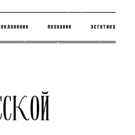
реклонение
познание
эстетика
178 бесполезных фактов
теодор глаголев
ССКОЙ