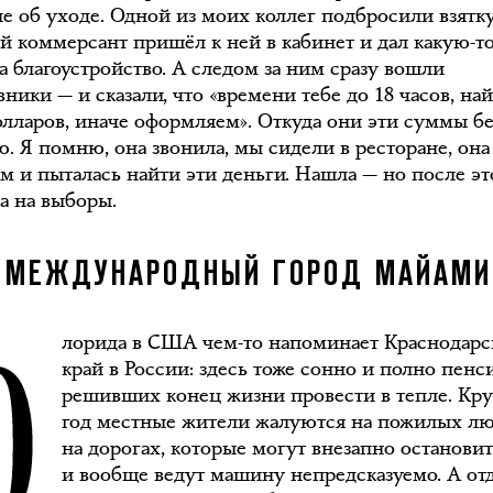
е об уходе. Одной из моих коллег подбросили взятку:
й коммерсант пришёл к ней в кабинет и дал какую-т
а благоустройство. А следом за ним сразу вошли
ники — и сказали, что «времени тебе до 18 часов, на
олларов, иначе оформляем». Откуда они эти суммы бе
ю. Я помню, она звонила, мы сидели в ресторане, она
м и пыталась найти эти деньги. Нашла — но после эт
а на выборы.
Ф
МЕЖДУНАРОДНЫЙ ГОРОД МАЙАМИ
лорида в США чем-то напоминает Краснодар
край в России: здесь тоже сонно и полно пенс
решивших конец жизни провести в тепле. Кр
год местные жители жалуются на пожилых л
на дорогах, которые могут внезапно останови
и вообще ведут машину непредсказуемо. А от