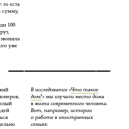
 то есть
о сумму,
йди 100
рут,
 звонила
ого уже
ский
В исследовании «
Что такое
ионеров,
дом?
» мы изучали место дома
углый
в жизни современного человека.
юдей
Вот, например, истории
ться
о работе в иностранных
дельно
семьях: