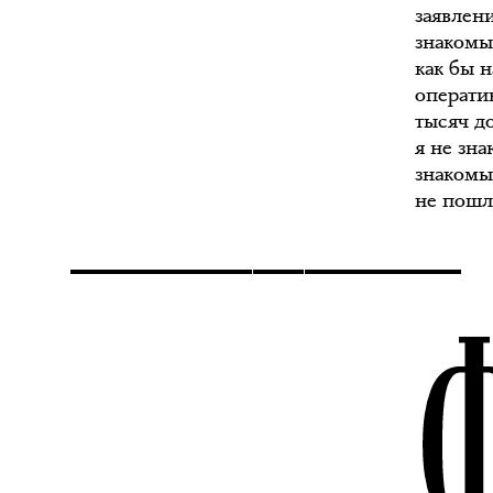
заявлени
знакомы
как бы н
оператив
тысяч д
я не зна
знакомы
не пошл