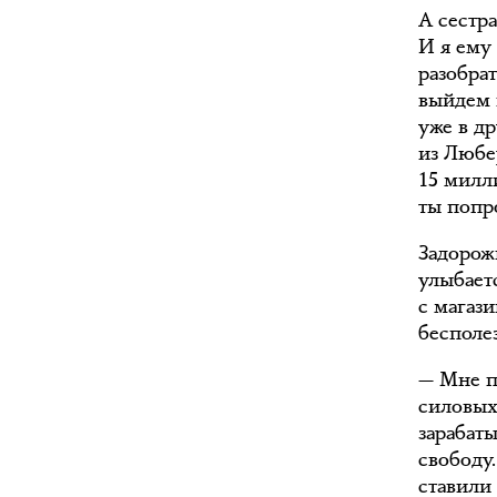
А сестр
И я ему
разобрат
выйдем н
уже в др
из Любер
15 милл
ты попро
Задорожн
улыбает
с магаз
бесполе
— Мне п
силовых
зарабат
свободу.
ставили 