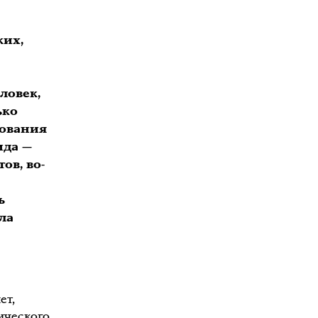
ких,
ловек,
ько
дования
ида —
ов, во-
ь
ла
ет,
ического