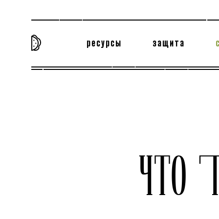
ресурсы
защита
та самая история
тёмная материя
вн
ЧТО 