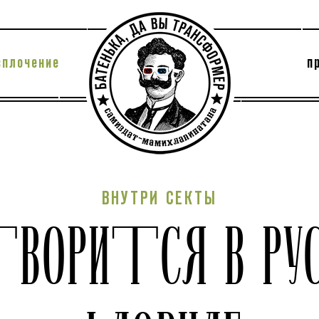
сплочение
п
утри секты
архив
ВНУТРИ СЕКТЫ
ТВОРИТСЯ В РУ