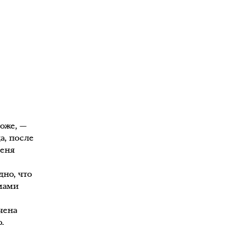
тоже, —
а, после
меня
дно, что
змами
е
чена
.