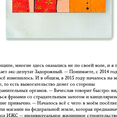
ципе, многие здесь оказались не по своей воле, и я 
ает экс-депутат Задорожный. — Понимаете, с 2014 год
сё изменилось. И в общем, в 2015 году началось на 
, то есть вымогательство денег со стороны
ранительных органов. — Вячеслав говорит быстро: ви
ься фразами со страдательным залогом и канцеляри
лне привычно. — Началось всё с чего: в моём посёлк
ли магазин на федеральной земле, которая предназна
под ИЖС — индивидуальное жилищное строительство