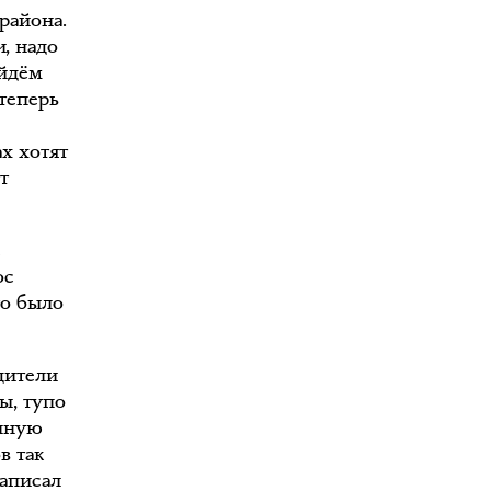
района.
, надо
ойдём
 теперь
ах хотят
т
е
ос
то было
дители
ы, тупо
олную
в так
написал