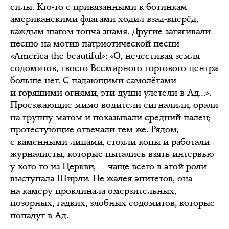
силы. Кто-то с привязанными к ботинкам
американскими флагами ходил взад-вперёд,
каждым шагом топча знамя. Другие затягивали
песню на мотив патриотической песни
«America the beautiful»: «О, нечестивая земля
содомитов, твоего Всемирного торгового центра
больше нет. С падающими самолётами
и горящими огнями, эти души улетели в Ад…».
Проезжающие мимо водители сигналили, орали
на группу матом и показывали средний палец;
протестующие отвечали тем же. Рядом,
с каменными лицами, стояли копы и работали
журналисты, которые пытались взять интервью
у кого-то из Церкви, — чаще всего в этой роли
выступала Ширли. Не жалея эпитетов, она
на камеру проклинала омерзительных,
позорных, гадких, злобных содомитов, которые
попадут в Ад.