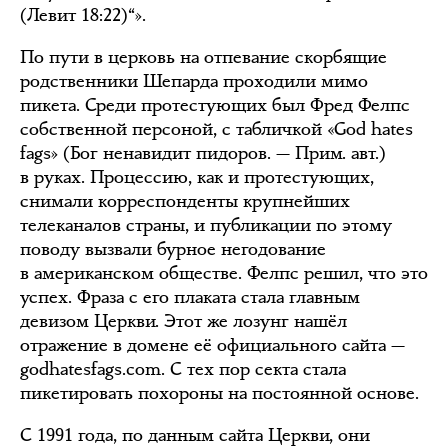
(Левит 18:22)“».
По пути в церковь на отпевание скорбящие
родственники Шепарда проходили мимо
пикета. Среди протестующих был Фред Фелпс
собственной персоной, с табличкой «God hates
fags» (Бог ненавидит пидоров. — Прим. авт.)
в руках. Процессию, как и протестующих,
снимали корреспонденты крупнейших
телеканалов страны, и публикации по этому
поводу вызвали бурное негодование
в американском обществе. Фелпс решил, что это
успех. Фраза с его плаката стала главным
девизом Церкви. Этот же лозунг нашёл
отражение в домене её официального сайта —
godhatesfags.com. С тех пор секта стала
пикетировать похороны на постоянной основе.
С 1991 года, по данным сайта Церкви, они