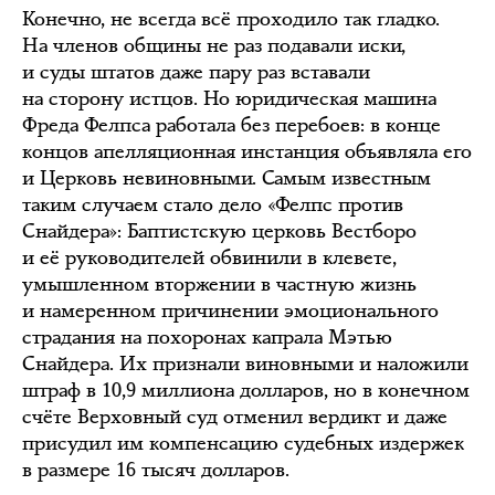
Конечно, не всегда всё проходило так гладко.
На членов общины не раз подавали иски,
и суды штатов даже пару раз вставали
на сторону истцов. Но юридическая машина
Фреда Фелпса работала без перебоев: в конце
концов апелляционная инстанция объявляла его
и Церковь невиновными. Самым известным
таким случаем стало дело «Фелпс против
Снайдера»: Баптистскую церковь Вестборо
и её руководителей обвинили в клевете,
умышленном вторжении в частную жизнь
и намеренном причинении эмоционального
страдания на похоронах капрала Мэтью
Снайдера. Их признали виновными и наложили
штраф в 10,9 миллиона долларов, но в конечном
счёте Верховный суд отменил вердикт и даже
присудил им компенсацию судебных издержек
в размере 16 тысяч долларов.