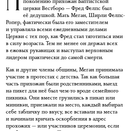
поколению прихожан Баптистской
церкви Вестборо — Фред Фелпс был
её дедушкой. Мать Меган, Ширли Фелпс-
Ропер, фактически была его заместителем
и управляла всеми ежедневными делами
Церкви с тех пор, как Фред стал тяготиться ими
в силу возраста. Тем не менее он держал всех
в ежовых рукавицах и выступал верховным
лидером практически до самой смерти.
Как и другие члены общины, Меган принимала
участие в протестах с детства. Так как большая
часть прихожан были родственниками, выезд
на пикет для неё был чем-то вроде семейного
пикника. Они вместе грузились в пикап или
минивэн, приезжали на место, каждый выбирал
себе табличку по вкусу, все вставали на места
и начинали кричать оскорбления в адрес
прохожих — или участников церемонии, если