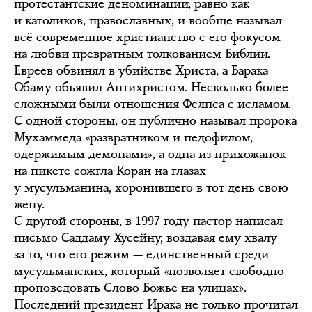
протестантские деноминации, равно как
и католиков, православных, и вообще называл
всё современное христианство с его фокусом
на любви превратным толкованием Библии.
Евреев обвинял в убийстве Христа, а Барака
Обаму объявил Антихристом. Несколько более
сложными были отношения Фелпса с исламом.
С одной стороны, он публично называл пророка
Мухаммеда «развратником и педофилом,
одержимым демонами», а одна из прихожанок
на пикете сожгла Коран на глазах
у мусульманина, хоронившего в тот день свою
жену.
С другой стороны, в 1997 году пастор написал
письмо Саддаму Хусейну, воздавая ему хвалу
за то, что его режим — единственный среди
мусульманских, который «позволяет свободно
проповедовать Слово Божье на улицах».
Последний президент Ирака не только прочитал