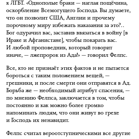
к ЛГБТ. «Однополые браки — наглая пощёчина,
оскорбление Всемогущего Господа. Вы думаете,
что он позволит США, Англии и прочему
порочному миру избежать наказания за это?..
Бог одурачил вас, заставив ввязаться в войну [в
Ираке и Афганистане], чтобы покарать вас.
И любой проповедник, который говорит
иначе, — лжепророк из Ада!» — говорил Фелпс.
Все, кто не признаёт этих фактов и не пытается
бороться с таким положением вещей, —
грешники, и после смерти они отправятся в Ад.
Борьба же — необходимый атрибут спасения, —
по мнению Фелпса, заключается в том, чтобы
постоянно и как можно более громко
напоминать людям, что они живут во грехе
и Господь их ненавидит.
Фелпс считал вероотступническими все другие