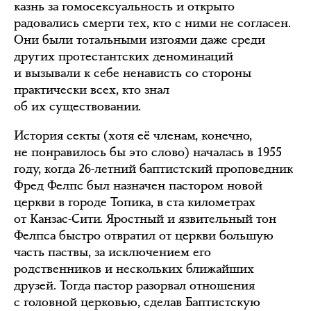
казнь за гомосексуальность и открыто
радовались смерти тех, кто с ними не согласен.
Они были тотальными изгоями даже среди
других протестантских деноминаций
и вызывали к себе ненависть со стороны
практически всех, кто знал
об их существовании.
История секты (хотя её членам, конечно,
не понравилось бы это слово) началась в 1955
году, когда 26-летний баптистский проповедник
Фред Фелпс был назначен пастором новой
церкви в городе Топика, в ста километрах
от Канзас-Сити. Яростный и язвительный тон
Фелпса быстро отвратил от церкви большую
часть паствы, за исключением его
родственников и нескольких ближайших
друзей. Тогда пастор разорвал отношения
с головной церковью, сделав Баптистскую