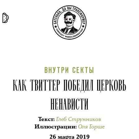
та самая
тёмная
внутри
архив
история
материя
секты
ВНУТРИ СЕКТЫ
КАК ТВИТТЕР ПОБЕДИЛ ЦЕРКОВЬ
НЕНАВИСТИ
Глеб Струнников
Текст
:
Оля Горше
Иллюстрации
:
26 марта 2019