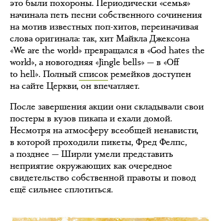
это были похороны. Периодически «семья»
начинала петь песни собственного сочинения
на мотив известных поп-хитов, переиначивая
слова оригинала: так, хит Майкла Джексона
«We are the world» превращался в «God hates the
world», а новогодняя «Jingle bells» — в «Off
to hell». Полный
список
ремейков доступен
на сайте Церкви, он впечатляет.
После завершения акции они складывали свои
постеры в кузов пикапа и ехали домой.
Несмотря на атмосферу всеобщей ненависти,
в которой проходили пикеты, Фред Фелпс,
а позднее — Ширли умели представить
неприятие окружающих как очередное
свидетельство собственной правоты и повод
ещё сильнее сплотиться.