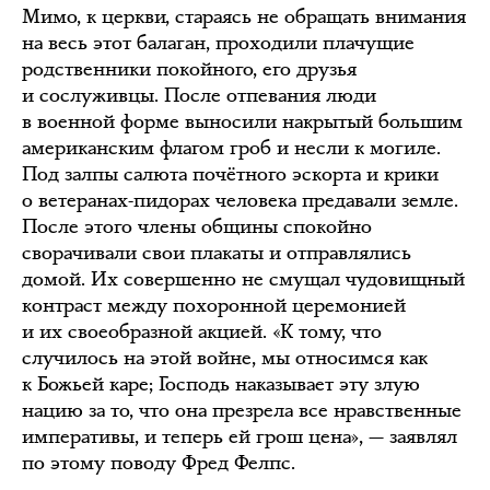
Мимо, к церкви, стараясь не обращать внимания
на весь этот балаган, проходили плачущие
родственники покойного, его друзья
и сослуживцы. После отпевания люди
в военной форме выносили накрытый большим
американским флагом гроб и несли к могиле.
Под залпы салюта почётного эскорта и крики
о ветеранах-пидорах человека предавали земле.
После этого члены общины спокойно
сворачивали свои плакаты и отправлялись
домой. Их совершенно не смущал чудовищный
контраст между похоронной церемонией
и их своеобразной акцией. «К тому, что
случилось на этой войне, мы относимся как
к Божьей каре; Господь наказывает эту злую
нацию за то, что она презрела все нравственные
императивы, и теперь ей грош цена», — заявлял
по этому поводу Фред Фелпс.