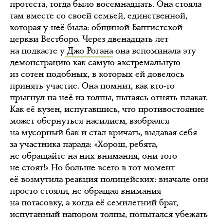
протеста, тогда было восемнадцать. Она стояла
там вместе со своей семьей, единственной,
которая у неё была: общиной Баптистской
церкви Вестборо. Через двенадцать лет
на подкасте у
Джо Рогана
она вспоминала эту
демонстрацию как самую экстремальную
из сотен подобных, в которых ей довелось
принять участие. Она помнит, как кто-то
прыгнул на неё из толпы, пытаясь отнять плакат.
Как её кузен, испугавшись, что противостояние
может обернуться насилием, взобрался
на мусорный бак и стал кричать, выдавая себя
за участника парада: «Хорош, ребята,
не обращайте на них внимания, они того
не стоят!» Но больше всего в тот момент
её возмутила реакция полицейских: вначале они
просто стояли, не обращая внимания
на потасовку, а когда её семилетний брат,
испуганный напором толпы, попытался убежать