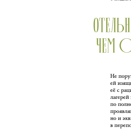
ОТЕЛЬН
ЧЕМ О
Не пору
ей изящ
её с ра
лагерей
по полн
проявляю
но и эк
в переп