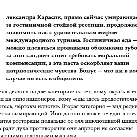
А
лександра Карасик, прямо сейчас умирающа
за гостиничной стойкой ресепшн, продолжа
знакомить нас с удивительным миром
международного туризма. Гостиничная еда — 
можно плеваться кровавыми обломками зубо
за этот сэндвич стоит требовать моральной
компенсации, а эта паста оскорбляет ваши
патриотические чувства. Бонус — что ни в к
случае не есть в общепите.
еля делятся на две категории: на тех, кому «жрать все
 и на оппозиционеров, кому «еды здесь предостаточно
тесь, чёртовы идиоты». Вторая категория — вид редк
ески вымирающий. Иногда они и вовсе не едят в отел
итая рестораны подальше от олл-инклюзивной цивил
о ради духа противоречия они априори не согласны
ляющими голодными массами.