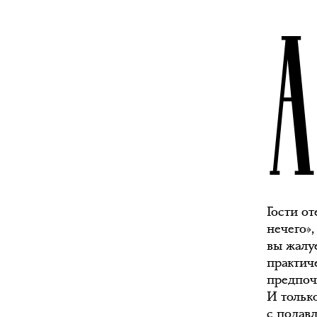
Гости от
нечего»,
вы жалуе
практич
предпоч
И тольк
с подав