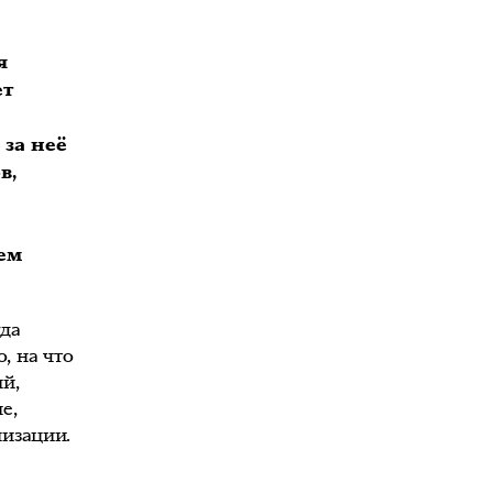
я
ет
за неё
в,
оем
гда
, на что
ий,
е,
изации.