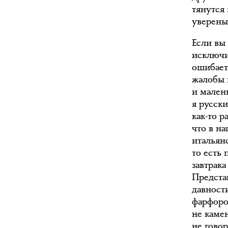
тянутся 
уверены,
Если вы
исключи
ошибает
жалобы 
и мален
я русск
как-то р
что в н
итальян
то есть
завтрака
Предста
давност
фарфоро
не каме
не гово