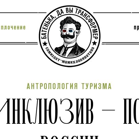
сплочение
п
утри секты
архив
АНТРОПОЛОГИЯ ТУРИЗМА
ИНКЛЮЗИВ — П