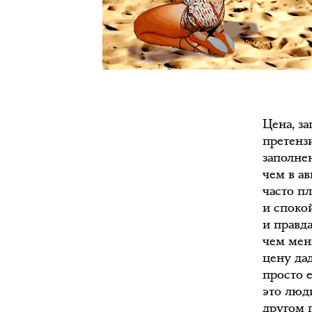
Цена, з
претензи
заполнен
чем в а
часто пл
и споко
и правда
чем мен
цену дад
просто 
это люд
другом 