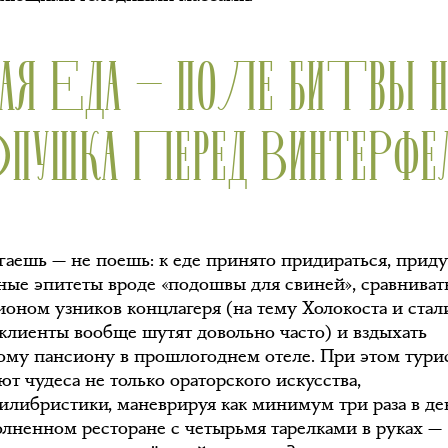
АЯ ЕДА — ПОЛЕ БИТВЫ Н
ПУШКА ПЕРЕД ВИНТЕРФ
гаешь — не поешь: к еде принято придираться, прид
ные эпитеты вроде «подошвы для свиней», сравниват
ционом узников концлагеря (на тему Холокоста и ста
 клиенты вообще шутят довольно часто) и вздыхать
ому пансиону в прошлогоднем отеле. При этом тури
т чудеса не только ораторского искусства,
вилибристики, маневрируя как минимум три раза в де
олненном ресторане с четырьмя тарелками в руках —