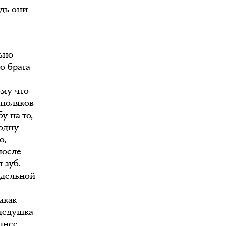
едь они
ьно
о брата
ому что
 поляков
у на то,
 одну
о,
после
 зуб.
едельной
икак
 дедушка
днее