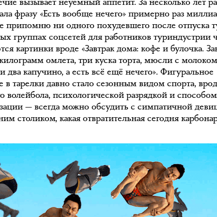
ечие вызывает неуёмный аппетит. За несколько лет р
ала фразу «Есть вообще нечего» примерно раз миллиа
не припомню ни одного похудевшего после отпуска т
тых группах соцсетей для работников туриндустрии 
ся картинки вроде «Завтрак дома: кофе и булочка. За
 килограмм омлета, три куска торта, мюсли с молоком
и два капучино, а есть всё ещё нечего». Фигуральное
е в тарелки давно стало сезонным видом спорта, вро
о волейбола, психологической разрядкой и способо
зации — всегда можно обсудить с симпатичной деви
ним столиком, какая отвратительная сегодня карбонар