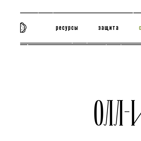
ресурсы
защита
та самая история
тёмная материя
вн
ОЛЛ-