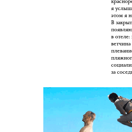
краснор
я услыш
этом я 
В закры
появляют
в отеле:
ветчина 
плевани
пляжног
социали
за сосед