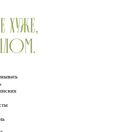
Е ХУЖЕ,
ЕЛЛОМ.
умывать
ь
линских
сты
нь