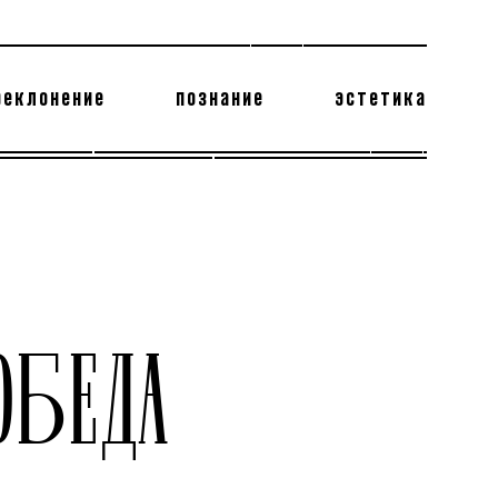
реклонение
познание
эстетика
178 бесполезных фактов
теодор глаголев
ОБЕДА