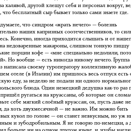
за халявой, другой хлещут себя и персонал вокруг, в
 что бесплатный сыр бывает только сами знаете где.
 думаете, что синдром «жрать нечего» — болезнь
тельно наших капризных соотечественников, то сил
есь. Конечно, иногда приходится слышать и от нашег
на недоваренные макароны, слишком тонкую пиццу
ькие порции кофе — «мне специально недолили, пот
ий». Но вообще — есть никогда никому нечего. Группа
аз написала своему туроператору коллективную жалоб
ашем отеле (в Италии) им пришлось весь отпуск есть
скую еду, за неделю не подали ни одного нормальног
 польского блюда. Один немецкий дедушка как-то раз 
 пришёл ругаться на круассаны, об которые он сломал
вьте себе мягкий слоёный круассан, ок, пусть даже н
и, да хоть двухмесячной — не важно. Им можно бить
вых кукол по голове — он станет невкусным, но уж н
нным и зубодробильным. Я не говорю по-немецки, а
рил больше ни на одном другом языке, и, чтобы нагля