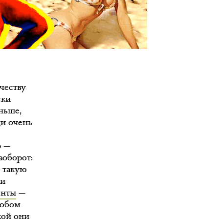
честву
ски
еньше,
ди очень
р —
аоборот:
а такую
ни
енты
—
любом
кой они