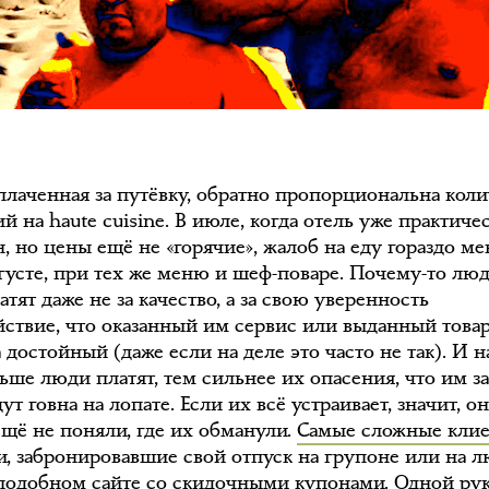
аплаченная за путёвку, обратно пропорциональна коли
й на haute cuisine. В июле, когда отель уже практиче
, но цены ещё не «горячие», жалоб на еду гораздо м
вгусте, при тех же меню и шеф-поваре. Почему-то лю
атят даже не за качество, а за свою уверенность
йствие, что оказанный им сервис или выданный това
 достойный (даже если на деле это часто не так). И н
ьше люди платят, тем сильнее их опасения, что им з
ут говна на лопате. Если их всё устраивает, значит, о
ещё не поняли, где их обманули.
Самые сложные кли
и, забронировавшие свой отпуск на групоне или на 
подобном сайте со скидочными купонами. Одной ру