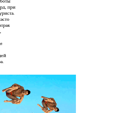
аботы
рд, при
уриста.
часто
втрак
,
де
м
цей
а.