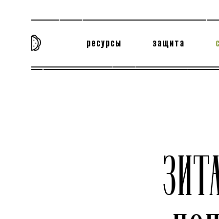
ресурсы
защита
та самая история
тёмная материя
вн
ЗИТ