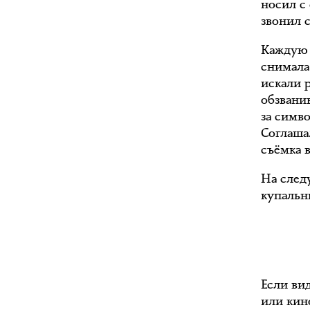
носил с 
звонил 
Каждую 
снимала
искали 
обзванив
за симв
Соглаша
съёмка в
На след
купальн
Если вид
или кин