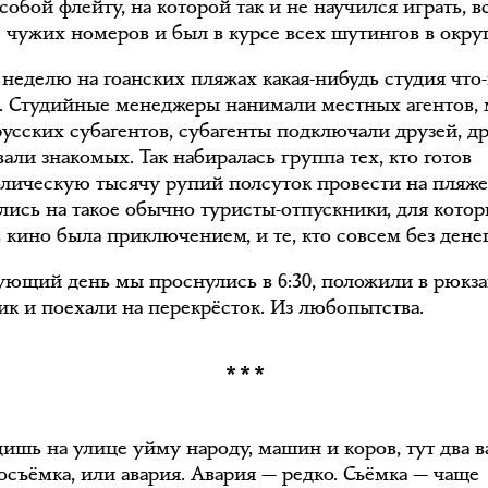
собой флейту, на которой так и не научился играть, в
с чужих номеров и был в курсе всех шутингов в округ
неделю на гоанских пляжах какая-нибудь студия что
. Студийные менеджеры нанимали местных агентов,
русских субагентов, субагенты подключали друзей, д
али знакомых. Так набиралась группа тех, кто готов
олическую тысячу рупий полсуток провести на пляже
лись на такое обычно туристы-отпускники, для кото
 кино была приключением, и те, кто совсем без денег
ующий день мы проснулись в 6:30, положили в рюкз
ик и поехали на перекрёсток. Из любопытства.
***
ишь на улице уйму народу, машин и коров, тут два в
осъёмка, или авария. Авария — редко. Съёмка — чаще