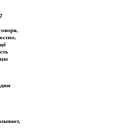
7
говоря,
естно,
ещё
сть
нцы
ндии
азывает,