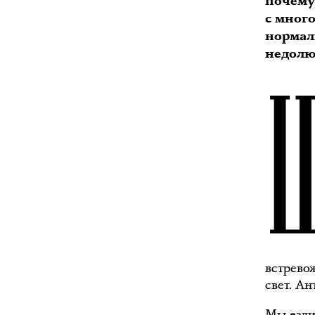
почему
с мног
нормал
недолю
встрево
свет. Ан
Мы езди