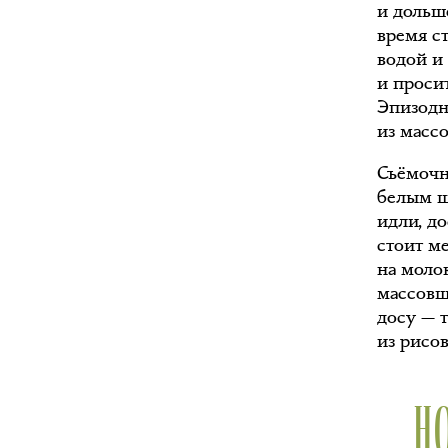
и дольше
время ст
водой и
и просит
Эпизодн
из массо
Съёмочн
белым ш
идли, до
стоит м
на моло
массовщ
досу — 
из рисо
Н