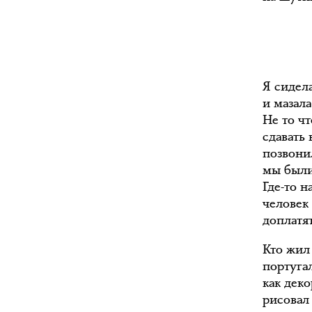
Я сидел
и мазала
Не то чт
сдавать
позвонил
мы были
Где-то 
человек 
доплатят
Кто жил
португа
как дек
рисовал