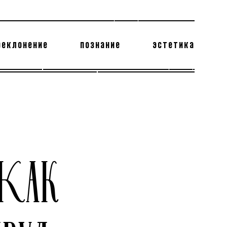
реклонение
познание
эстетика
178 бесполезных фактов
теодор глаголев
 КАК