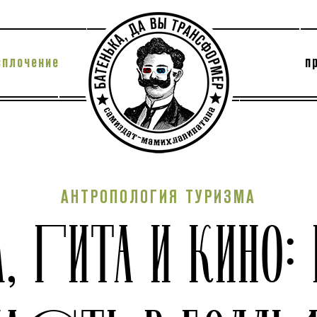
сплочение
п
утри секты
архив
АНТРОПОЛОГИЯ ТУРИЗМА
А, ГИТА И КИНО: