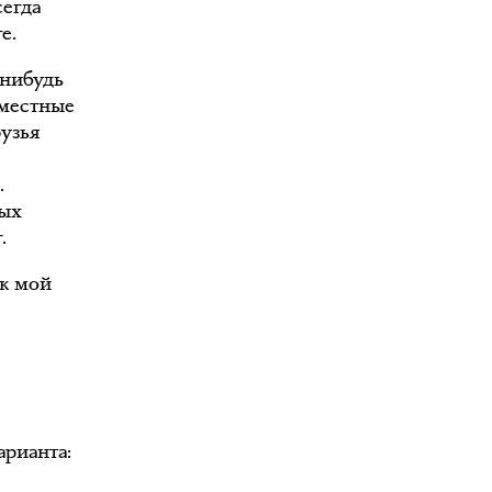
сегда
е.
-нибудь
 местные
рузья
.
рых
.
ак мой
арианта: