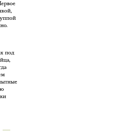
Первое
чкой,
руппой
но.
ах под
йца,
гда
ем
Опытные
лю
шки
 —