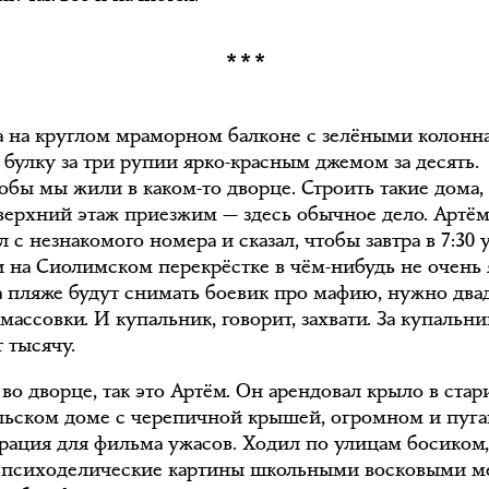
***
а на круглом мраморном балконе с зелёными колонн
 булку за три рупии ярко-красным джемом за десять.
обы мы жили в каком-то дворце. Строить такие дома,
 верхний этаж приезжим — здесь обычное дело. Артё
 с незнакомого номера и сказал, чтобы завтра в 7:30 
 на Сиолимском перекрёстке в чём-нибудь не очень 
на пляже будут снимать боевик про мафию, нужно два
массовки. И купальник, говорит, захвати. За купальни
 тысячу.
 во дворце, так это Артём. Он арендовал крыло в ста
льском доме с черепичной крышей, огромном и пуг
орация для фильма ужасов. Ходил по улицам босиком
 психоделические картины школьными восковыми м