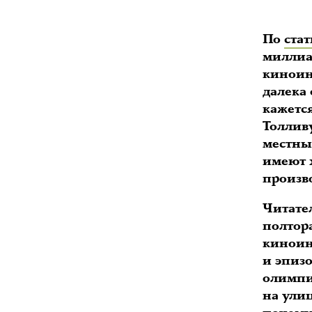
По
стат
миллиа
киноин
далека 
кажется
Толлив
местны
имеют 
произв
Читате
полтора
киноин
и эпиз
олимпи
на улиц