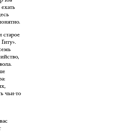
 ехать
десь
понятно.
и старое
 Гиту».
семь
ийство,
вола.
ше
а:
х,
ь чьи-то
вас
т