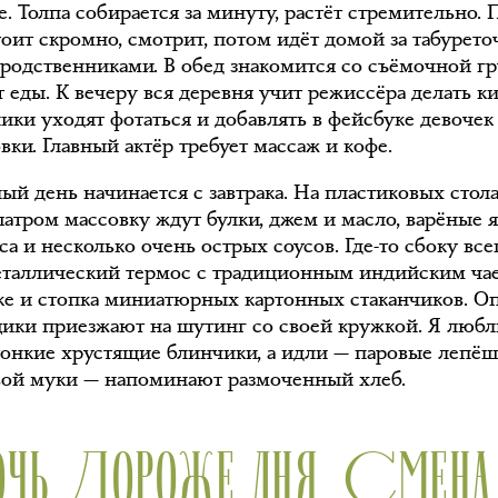
. Толпа собирается за минуту, растёт стремительно. 
оит скромно, смотрит, потом идёт домой за табурето
 родственниками. В обед знакомится со съёмочной г
 еды. К вечеру вся деревня учит режиссёра делать ки
ики уходят фотаться и добавлять в фейсбуке девочек
вки. Главный актёр требует массаж и кофе.
ый день начинается с завтрака. На пластиковых стол
атром массовку ждут булки, джем и масло, варёные я
са и несколько очень острых соусов. Где-то сбоку все
еталлический термос с традиционным индийским ча
ке и стопка миниатюрных картонных стаканчиков. 
ики приезжают на шутинг со своей кружкой. Я люб
тонкие хрустящие блинчики, а идли — паровые лепё
вой муки — напоминают размоченный хлеб.
ОЧЬ ДОРОЖЕ ДНЯ. СМЕНА