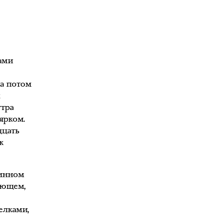
ами
 а потом
м
утра
ярком.
дцать
к
ринном
ающем,
,
елками,