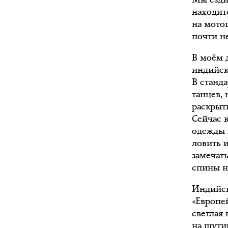
находитс
на мото
почти не
В моём 
индийско
В станд
танцев,
раскрыт
Сейчас 
одежды и
ловить 
замечать
спины н
Индийск
«Европей
светлая 
на шутин