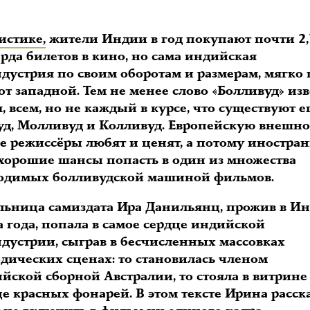
истике,
жители Индии в год покупают почти 2,
рда билетов в кино, но сама индийская
дустрия по своим оборотам и размерам, мягко 
от западной. Тем не менее слово «Болливуд» изв
, всем, но не каждый в курсе, что существуют 
уд, Молливуд и Колливуд. Европейскую внешно
е режиссёры любят и ценят, а потому иностра
хорошие шансы попасть в один из множества
одимых болливудской машиной фильмов.
льница самиздата Ира Данильянц, прожив в И
 года, попала в самое сердце индийской
дустрии, сыграв в бесчисленных массовках
одических сценах: то становилась членом
йской сборной Австралии, то стояла в витрине
е красных фонарей. В этом тексте Ирина расск