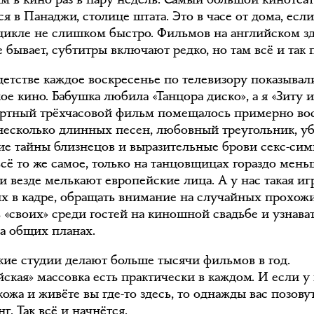
я в Панаджи, столице штата. Это в часе от дома, если
цикле не слишком быстро. Фильмов на английском з
 бывает, субтитры включают редко, но там всё и так 
детстве каждое воскресенье по телевизору показывал
е кино. Бабушка любила «Танцора диско», а я «Зиту и
артный трёхчасовой фильм помещалось примерно во
 несколько длинных песен, любовный треугольник, уб
ие тайны близнецов и выразительные брови секс-сим
всё то же самое, только на танцовщицах гораздо мень
 везде мелькают европейские лица. А у нас такая игр
их в кадре, обращать внимание на случайных прохожи
 «своих» среди гостей на киношной свадьбе и узнават
а общих планах.
ие студии делают больше тысячи фильмов в год.
ская» массовка есть практически в каждом. И если у 
кожа и живёте вы где-то здесь, то однажды вас позову
г. Так всё и начнётся.