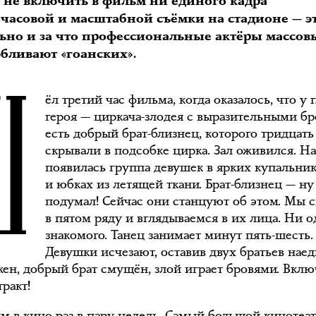
 не включить в фильм ни единого кадра
очасовой и масштабной съёмки на стадионе — э
ьно и за что профессиональные актёры массов
Ш
бливают «гоанских».
ёл третий час фильма, когда оказалось, что у 
героя — циркача-злодея с выразительными б
есть добрый брат-близнец, которого тридцать
скрывали в подсобке цирка. Зал оживился. На
появилась группа девушек в ярких купальни
и юбках из летящей ткани. Брат-близнец — ну
подумал! Сейчас они станцуют об этом. Мы 
в пятом ряду и вглядываемся в их лица. Ни о
знакомого. Танец занимает минут пять-шесть.
Девушки исчезают, оставив двух братьев наед
жен, добрый брат смущён, злой играет бровями. Вклю
тракт!
м в кино раз в пару недель. Самый большой кинотеат