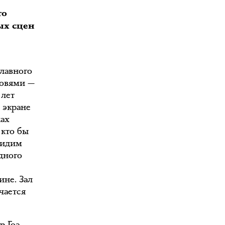
то
ых сцен
главного
ровями —
 лет
 экране
ках
 кто бы
сидим
дного
ине. Зал
чается
р Гоа