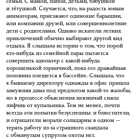
семьи. С мамой, папой, детьми, бабушкой
и тётушкой. Случается, что, на радость юным
аниматорам, приезжают одинокие барышни,
или компании друзей, или совершеннолетние
дети с родителями. Однако искатели летних
приключений обычно выбирают другой вид
отдыха. Я слышала истории о том, что порой
кто-нибудь из семейной пары пытается
совершить адюльтер с какой-нибудь
хорошенькой горничной, пока его дражайшая
половина плещется в бассейне. Слышала, что
к бывшему директору однажды в офис пришла
замужняя дама под предлогом какой-то жалобы,
но в процессе объяснения невзначай сняла
лифчик от купальника. Тем не менее, почти
всегда эти попытки безуспешны: и блюстители,
и отрицатели морали солидарны в одном —
терять работу из-за страшного скандала
с обманутым супругом охоты нет.