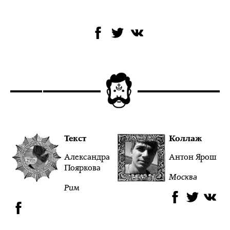
Текст
Коллаж
Александра
Антон Ярош
Пояркова
Москва
Рим