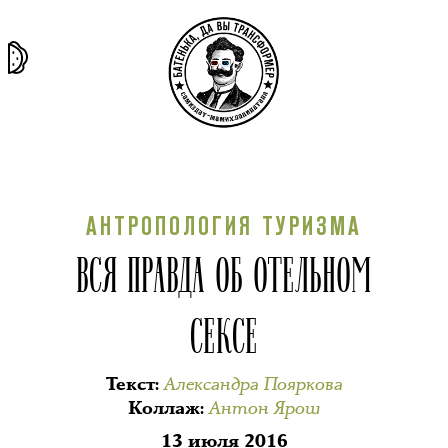
та самая
тёмная
внутри
архив
история
материя
секты
АНТРОПОЛОГИЯ ТУРИЗМА
ВСЯ ПРАВДА ОБ ОТЕЛЬНОМ
СЕКСЕ
Александра Пояркова
Текст
:
Антон Ярош
Коллаж
:
13 июля 2016