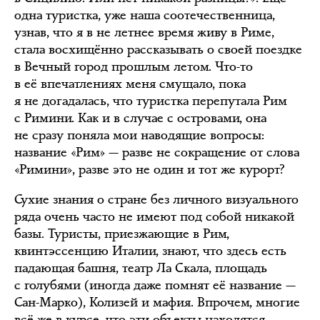
одна туристка, уже наша соотечественница,
узнав, что я в не летнее время живу в Риме,
стала восхищённо рассказывать о своей поездке
в Вечный город прошлым летом. Что-то
в её впечатлениях меня смущало, пока
я не догадалась, что туристка перепутала Рим
с Римини. Как и в случае с островами, она
не сразу поняла мои наводящие вопросы:
название «Рим» — разве не сокращение от слова
«Римини», разве это не один и тот же курорт?
Сухие знания о стране без личного визуального
ряда очень часто не имеют под собой никакой
базы. Туристы, приезжающие в Рим,
квинтэссенцию Италии, знают, что здесь есть
падающая башня, театр Ла Скала, площадь
с голубями (иногда даже помнят её название —
Сан-Марко), Колизей и мафия. Впрочем, многие
всё же в курсе, что эти объекты находятся