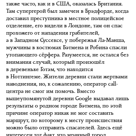
также часто, как и в США, оказалась Британия.
Там супергерой был замечен в Брэдфорде, когда
доставил преступника в местное полицейское
отделение, его видели в Лондоне, там он спас
прохожего от нападения грабителей,
а в Западном Суссексе, у побережья Ла-Манша,
мужчины в костюмах Бэтмена и Робина спасли
утопающего сёрфера. Разумеется, не остался без
внимания случай, который произошёл
в деревеньке Готэм, что находится
в Ноттингеме. Жители деревни стали жертвами
наводнения, но, к сожалению, оператор call-
центра не смог им помочь. Вместо
вышеупомянутой деревни Google выдавал лишь
результаты о родном городе Бэтмена, по этой
причине оператор никак не мог составить
маршрут, по которому к месту происшествия
можно было отправить спасателей. Здесь ещё
интересен тот факт, что мрачный город