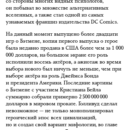
со стороны многих видных психологов,
он побывал во множестве альтернативных
вселенных, а также стал одной из самых
узнаваемых франшиз издательства DC Comics.
На данный момент выпущено более двадцати
игр о Бэтмене, копия первого выпуска о герое
была недавно продана в США более чем за 1 000
000 долларов, на большом экране его роль
исполнили восемь актёров, а ажиотаж во время
выбора нового был ничуть не меньше, чем при
выборе актёра на роль Джеймса Бонда
и президента Америки. Последние картины
о Бэтмене с участием Кристиана Бейла
суммарно собрали примерно 2 500 000 000
долларов в мировом прокате. Голливуд сделал
невозможное — не только монополизировал
героический эпос всех цивилизаций,
но и создал свой вариант мифологии, во главе