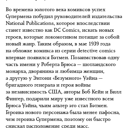
Во времена золотого века комиксов успех
Супермена побудил руководителей издательства
National Publications, которое впоследствии
станет известно как DC Comics, искать новых
героев, которые локомотивом потащат за собой
новый жанр. Таким образом, в мае 1939 года
на обложке комикса из серии detective comics
впервые появился Бэтмен. Позаимствовав одну
часть имени у Роберта Брюса — шотландского
монарха, дворянина и любимца женщин,
а другую у Энтони «Безумного» Уэйна —
бригадного генерала и героя войны
за независимость США, авторы Боб Кейн и Билл
Фингер, подарили миру уже известного всем
Брюса Уэйна, чьим альтер эго стал Бэтмен.
Героика нового персонажа была менее пафосна,
чем героика Супермена, поэтому он быстро
снискал расположение среди масс.