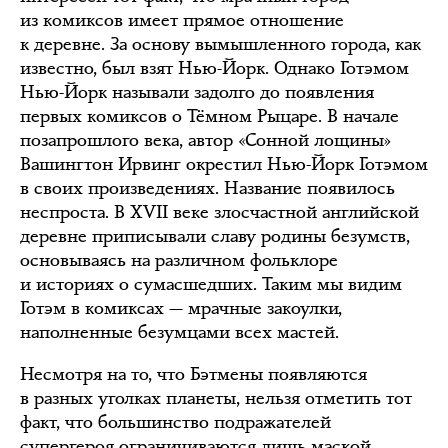
из комиксов имеет прямое отношение
к деревне. За основу вымышленного города, как
известно, был взят Нью-Йорк. Однако Готэмом
Нью-Йорк называли задолго до появления
первых комиксов о Тёмном Рыцаре. В начале
позапрошлого века, автор «Сонной лощины»
Вашингтон Ирвинг окрестил Нью-Йорк Готэмом
в своих произведениях. Название появилось
неспроста. В XVII веке злосчастной английской
деревне приписывали славу родины безумств,
основываясь на различном фольклоре
и историях о сумасшедших. Таким мы видим
Готэм в комиксах — мрачные закоулки,
наполненные безумцами всех мастей.
Несмотря на то, что Бэтмены появляются
в разных уголках планеты, нельзя отметить тот
факт, что большинство подражателей
супергероя ограничиваются лишь маской