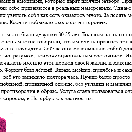
твами и эмоциями, которые дарят щелчки затвора. Пр
даже себе признаются в реальных намерениях. Однако
 увидеть себя как есть оказалось много. За десять 
тиве Ксении побывало около сотни героинь:
ном это были девушки 30-35 лет. Большая часть из н
очень многие говорили, что им очень нравится тот в
ом они находятся. Сейчас они максимально собой до
тью, разумом, психоэмоциональным состоянием. И
печатлеть именно этот период своей жизни, и макси
о. Формат был лёгкий. Визаж, мейкап, причёска и сам
— всё это занимало полтора часа. Нужно было просто
 любимой, привычной одежде, без укладки и макияжа
противоречия в образе. Услуга стала пользоваться оч
 спросом, в Петербурге в частности».