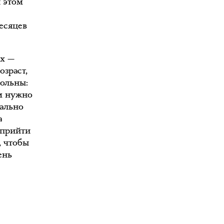
и этом
месяцев
их —
озраст,
вольны:
м нужно
мально
а
 прийти
, чтобы
ень