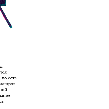
ия
тся
 но есть
фильтров
дной
вание
ов