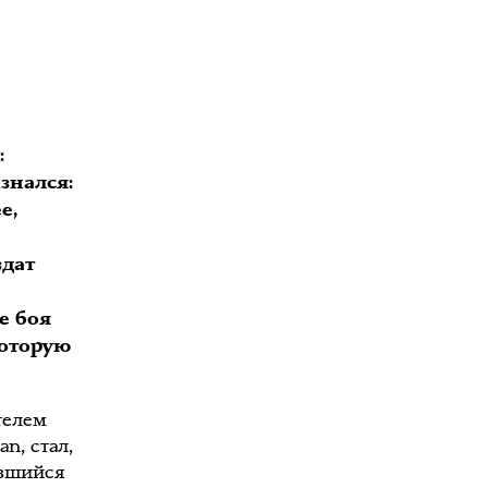
:
знался:
е,
здат
е боя
которую
телем
n, стал,
ившийся