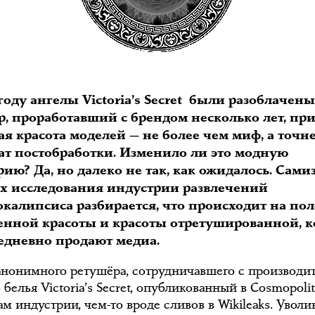
году ангелы Victoria’s Secret были разоблачены
, проработавший с брендом несколько лет, при
я красота моделей — не более чем миф, а точне
тат постобработки. Изменило ли это модную
ию? Да, но далеко не так, как ожидалось. Сами
ах исследования индустрии развлечений
калипсиса разбирается, что происходит на пол
венной красоты и красоты отретушированной, 
едневно продают медиа.
 анонимного ретушёра, сотрудничавшего с производи
белья Victoria’s Secret, опубликованный в Cosmopolita
ам индустрии, чем-то вроде сливов в Wikileaks. Увол