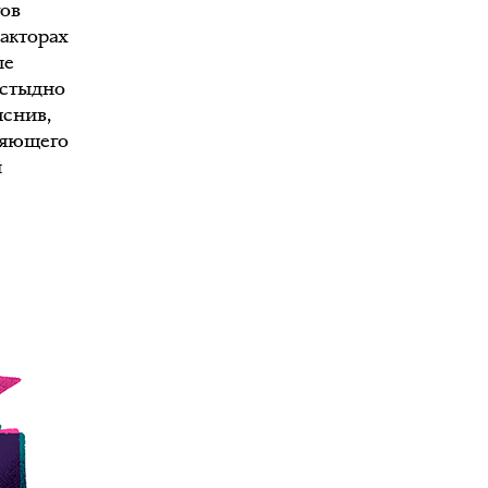
гов
дакторах
ые
 стыдно
яснив,
ляющего
й