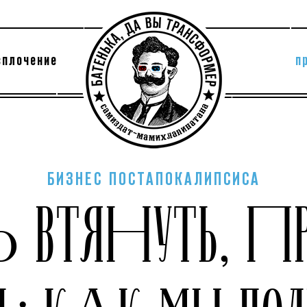
сплочение
п
утри секты
архив
БИЗНЕС ПОСТАПОКАЛИПСИСА
ДЬ ВТЯНУТЬ, П