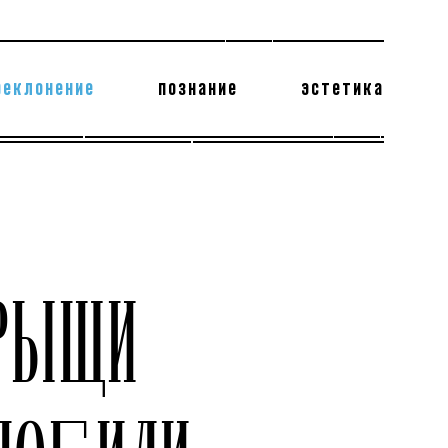
реклонение
познание
эстетика
178 бесполезных фактов
теодор глаголев
РЫЩИ