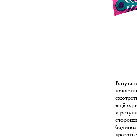
Репутаци
поклонн
смотреть
ещё одн
и ретуш
стороны
бодипоз
красоты: