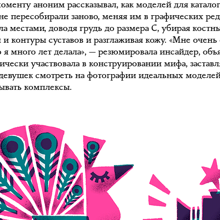
моменту аноним рассказывал, как моделей для катало
 не пересобирали заново, меняя им в графических ре
ла местами, доводя грудь до размера C, убирая костн
 и контуры суставов и разглаживая кожу. «Мне очень
то я много лет делала», — резюмировала инсайдер, объ
тически участвовала в конструировании мифа, застав
девушек смотреть на фотографии идеальных моделе
ывать комплексы.