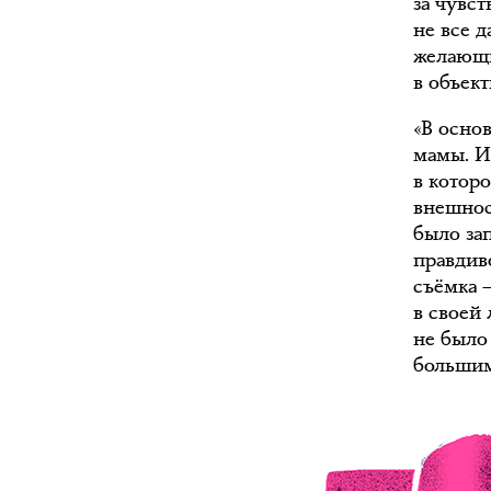
за чувс
не все 
желающих
в объек
«В основ
мамы. И 
в котор
внешнос
было за
правдив
съёмка 
в своей
не было 
большим