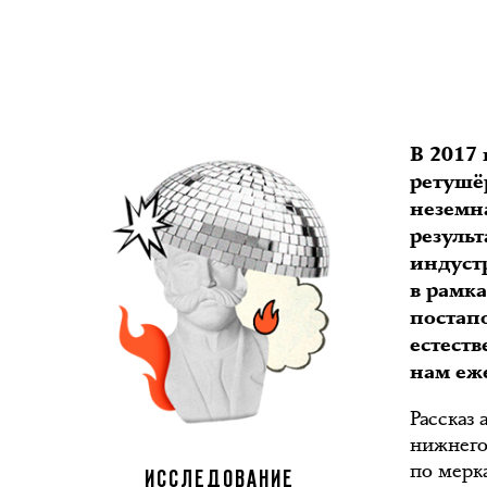
В 2017 
ретушёр
неземна
резуль
индустр
в рамк
постапо
естест
нам еж
Рассказ
нижнего 
по мерк
ИССЛЕДОВАНИЕ