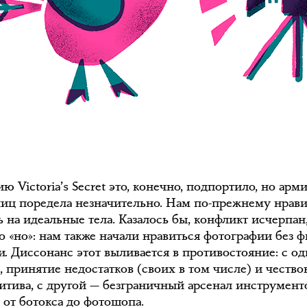
ю Victoria’s Secret это, конечно, подпортило, но арм
иц поредела незначительно. Нам по-прежнему нрави
 на идеальные тела. Казалось бы, конфликт исчерпан,
о «но»: нам также начали нравиться фотографии без 
и. Диссонанс этот выливается в противостояние: с о
, принятие недостатков (своих в том числе) и чество
итива, с другой — безграничный арсенал инструмент
 от ботокса до фотошопа.