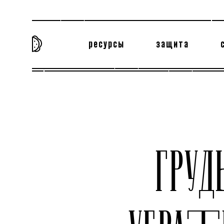
ресурсы
защита
та самая история
тёмная материя
вн
ГРУ