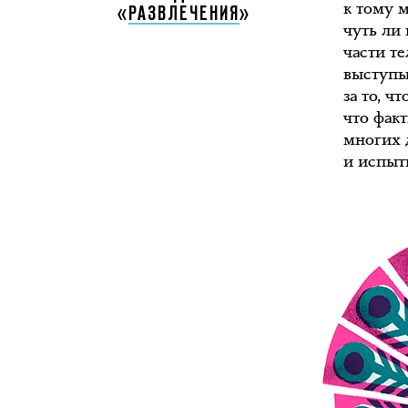
к тому 
«
РАЗВЛЕЧЕНИЯ
»
чуть ли
части те
выступы
за то, ч
что фак
многих 
и испыт