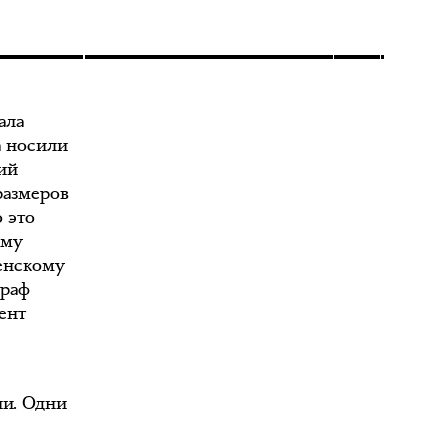
ала
а носили
ий
размеров
о это
ому
енскому
граф
ент
ии. Одни