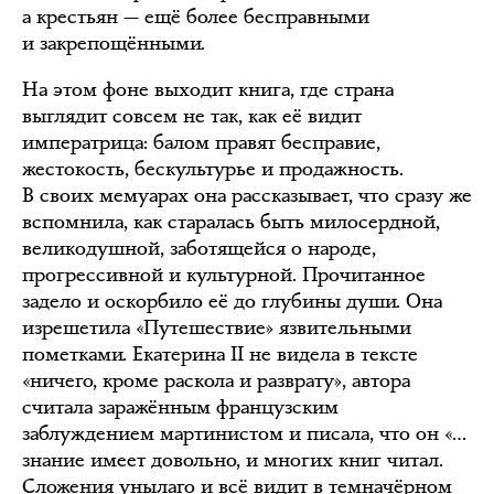
а крестьян — ещё более бесправными
и закрепощёнными.
На этом фоне выходит книга, где страна
выглядит совсем не так, как её видит
императрица: балом правят бесправие,
жестокость, бескультурье и продажность.
В своих мемуарах она рассказывает, что сразу же
вспомнила, как старалась быть милосердной,
великодушной, заботящейся о народе,
прогрессивной и культурной. Прочитанное
задело и оскорбило её до глубины души. Она
изрешетила «Путешествие» язвительными
пометками. Екатерина II не видела в тексте
«ничего, кроме раскола и разврату», автора
считала заражённым французским
заблуждением мартинистом и писала, что он «…
знание имеет довольно, и многих книг читал.
Сложения унылаго и всё видит в темначёрном