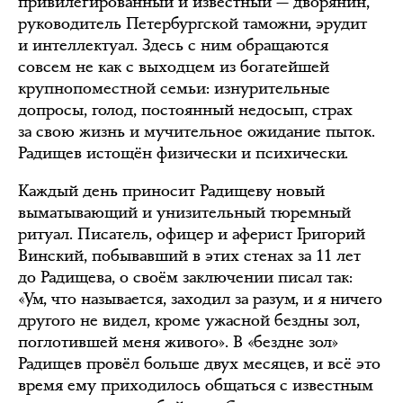
привилегированный и известный — дворянин,
руководитель Петербургской таможни, эрудит
и интеллектуал. Здесь с ним обращаются
совсем не как с выходцем из богатейшей
крупнопоместной семьи: изнурительные
допросы, голод, постоянный недосып, страх
за свою жизнь и мучительное ожидание пыток.
Радищев истощён физически и психически.
Каждый день приносит Радищеву новый
выматывающий и унизительный тюремный
ритуал. Писатель, офицер и аферист Григорий
Винский, побывавший в этих стенах за 11 лет
до Радищева, о своём заключении писал так:
«Ум, что называется, заходил за разум, и я ничего
другого не видел, кроме ужасной бездны зол,
поглотившей меня живого». В «бездне зол»
Радищев провёл больше двух месяцев, и всё это
время ему приходилось общаться с известным