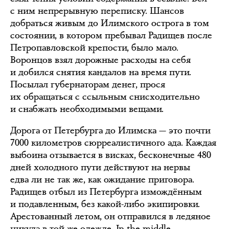
с ним непрерывную переписку. Шансов
добраться живым до Илимского острога в том
состоянии, в котором пребывал Радищев после
Петропавловской крепости, было мало.
Воронцов взял дорожные расходы на себя
и добился снятия кандалов на время пути.
Посылал губернаторам денег, прося
их обращаться с ссыльным снисходительно
и снабжать необходимыми вещами.
Дорога от Петербурга до Илимска — это почти
7000 километров сюрреалистичного ада. Каждая
выбоина отзывается в висках, бесконечные 480
дней холодного пути действуют на нервы
едва ли не так же, как ожидание приговора.
Радищев отбыл из Петербурга измождённым
и подавленным, без какой-либо экипировки.
Арестованный летом, он отправился в ледяное
никуда в той же одежде. In the middle