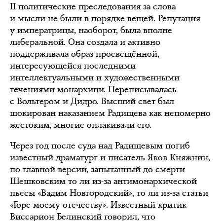
II политические преследования за слова
и мысли не были в порядке вещей. Репутация
у императрицы, наоборот, была вполне
либеральной. Она создала и активно
поддерживала образ просвещённой,
интересующейся последними
интеллектуальными и художественными
течениями монархини. Переписывалась
с Вольтером и Дидро. Высший свет был
шокирован наказанием Радищева как непомерно
жестоким, многие оплакивали его.
Через год после суда над Радищевым погиб
известный драматург и писатель Яков Княжнин,
по главной версии, запытанный до смерти
Шешковским то ли из-за антимонархической
пьесы «Вадим Новгородский», то ли из-за статьи
«Горе моему отечеству». Известный критик
Виссарион Белинский говорил, что