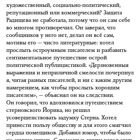
художественный, социально-политический,
репутационный или коммерческий? Защита
Радищева не сработала, потому что он сам себе
во многом противоречил. Он заверял, что
сообщников у него нет, делал он всё сам,
мотивы его — чисто литературные: хотел
прослыть остроумным писателем и разбавить
сентиментальное путешествие острой
политической публицистикой. «Дерзновенныя
выражения и неприличной смелости почерпнул
я, читая разных писателей, и ни с каким другим
намерением, как чтобы прослыть хорошим
писателем», — объяснял он на следствии.
Он говорил, что вдохновился путешествием
стерновского Йорика, но решил
усовершенствовать задумку Стерна. Хотел
принести пользу обществу и для этого смягчил
сердца помещиков. Добавил юмор, чтобы было
не скучно читать. С помощью книги хотел стать