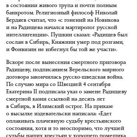
в состоянии живого трупа и почти полным
банкротом. Религиозный философ Николай
Бердяев считал, что «с гонений на Новикова
и на Радищева начался мартиролог русской
интеллигенции». Пушкин сказал: «Радищев был
сослан в Сибирь, Княжнин умер под розгами,
и Фонвизин не избегнул бы той же участи».
Вскоре после вынесения смертного приговора
Радищеву, подписанием Верельского мирного
договора закончилась русско-шведская война.
По случаю мира со Швецией 4 сентября
Екатерина II подписала указ о замене Радищеву
смертной казни ссылкой на десять лет
в Сибирь, в Илимский острог. На приказе
о высылке издевательски написала: «Едет
оплакивать плачевную судьбу крестьянского
состояния, хотя и то неоспоримо, что лучшей
судьбы наших крестьян у хорошего помещика