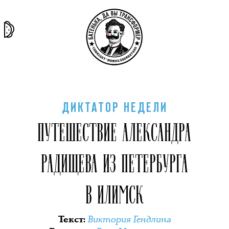
та самая
тёмная
внутри
архив
история
материя
секты
ДИКТАТОР НЕДЕЛИ
ПУТЕШЕСТВИЕ АЛЕКСАНДРА
РАДИЩЕВА ИЗ ПЕТЕРБУРГА
В ИЛИМСК
Виктория Гендлина
Текст
: