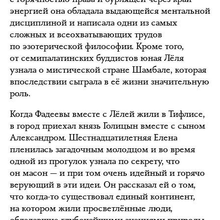
энергией она обладала выдающейся ментальной
дисциплиной и написала одни из самых
сложных и всеохватывающих трудов
по эзотерической философии. Кроме того,
от семипалатинских буддистов юная Лёля
узнала о мистической стране Шамбале, которая
впоследствии сыграла в её жизни значительную
роль.
Когда Фадеевы вместе с Лёлей жили в Тифлисе,
в город приехал князь Голицын вместе с сыном
Александром. Шестнадцатилетняя Елена
пленилась загадочным молодцом и во время
одной из прогулок узнала по секрету, что
он масон — и при том очень идейный и горячо
верующий в эти идеи. Он рассказал ей о том,
что когда-то существовал единый континент,
на котором жили просветлённые люди,
обладавшие глубочайшими знаниями природы.