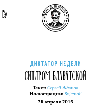
та самая
тёмная
внутри
архив
история
материя
секты
ДИКТАТОР НЕДЕЛИ
СИНДРОМ БЛАВАТСКОЙ
Сергей Жданов
Текст
:
Bojemoi!
Иллюстрации
:
26 апреля 2016