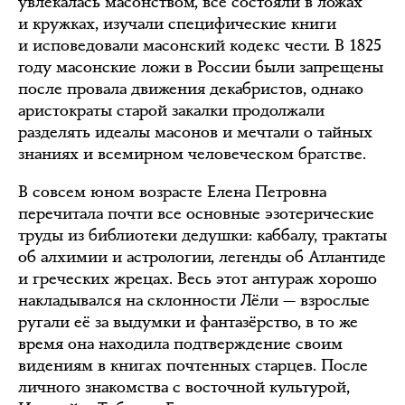
увлекалась масонством, все состояли в ложах
и кружках, изучали специфические книги
и исповедовали масонский кодекс чести. В 1825
году масонские ложи в России были запрещены
после провала движения декабристов, однако
аристократы старой закалки продолжали
разделять идеалы масонов и мечтали о тайных
знаниях и всемирном человеческом братстве.
В совсем юном возрасте Елена Петровна
перечитала почти все основные эзотерические
труды из библиотеки дедушки: каббалу, трактаты
об алхимии и астрологии, легенды об Атлантиде
и греческих жрецах. Весь этот антураж хорошо
накладывался на склонности Лёли — взрослые
ругали её за выдумки и фантазёрство, в то же
время она находила подтверждение своим
видениям в книгах почтенных старцев. После
личного знакомства с восточной культурой,