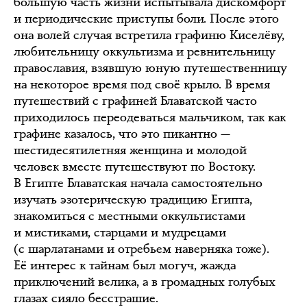
большую часть жизни испытывала дискомфорт
и периодические приступы боли. После этого
она волей случая встретила графиню Киселёву,
любительницу оккультизма и ревнительницу
православия, взявшую юную путешественницу
на некоторое время под своё крыло. В время
путешествий с графиней Блаватской часто
приходилось переодеваться мальчиком, так как
графине казалось, что это пикантно —
шестидесятилетняя женщина и молодой
человек вместе путешествуют по Востоку.
В Египте Блаватская начала самостоятельно
изучать эзотерическую традицию Египта,
знакомиться с местными оккультистами
и мистиками, старцами и мудрецами
(с шарлатанами и отребьем наверняка тоже).
Её интерес к тайнам был могуч, жажда
приключений велика, а в громадных голубых
глазах сияло бесстрашие.