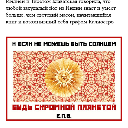
Индией и Тибетом Блаватская говорила, что
любой захудалый йог из Индии знает и умеет
больше, чем светский масон, начитавшийся
книг и возомнивший себя графом Калиостро.