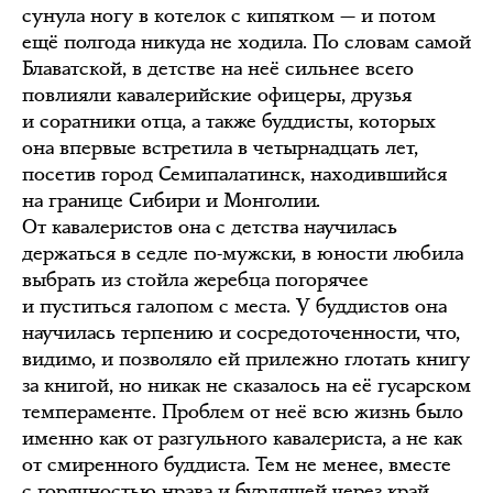
сунула ногу в котелок с кипятком — и потом
ещё полгода никуда не ходила. По словам самой
Блаватской, в детстве на неё сильнее всего
повлияли кавалерийские офицеры, друзья
и соратники отца, а также буддисты, которых
она впервые встретила в четырнадцать лет,
посетив город Семипалатинск, находившийся
на границе Сибири и Монголии.
От кавалеристов она с детства научилась
держаться в седле по-мужски, в юности любила
выбрать из стойла жеребца погорячее
и пуститься галопом с места. У буддистов она
научилась терпению и сосредоточенности, что,
видимо, и позволяло ей прилежно глотать книгу
за книгой, но никак не сказалось на её гусарском
темпераменте. Проблем от неё всю жизнь было
именно как от разгульного кавалериста, а не как
от смиренного буддиста. Тем не менее, вместе
с горячностью нрава и бурлящей через край