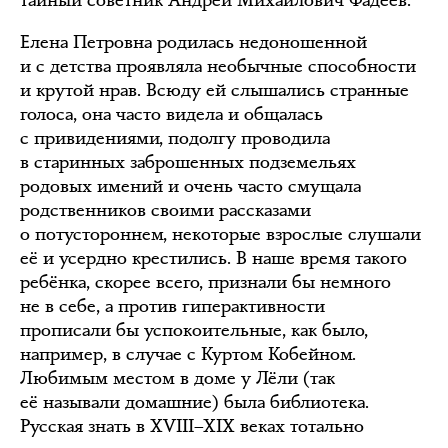
тайный советник Андрей Михайлович Фадеев.
Елена Петровна родилась недоношенной
и с детства проявляла необычные способности
и крутой нрав. Всюду ей слышались странные
голоса, она часто видела и общалась
с привидениями, подолгу проводила
в старинных заброшенных подземельях
родовых имений и очень часто смущала
родственников своими рассказами
о потустороннем, некоторые взрослые слушали
её и усердно крестились. В наше время такого
ребёнка, скорее всего, признали бы немного
не в себе, а против гиперактивности
прописали бы успокоительные, как было,
например, в случае с Куртом Кобейном.
Любимым местом в доме у Лёли (так
её называли домашние) была библиотека.
Русская знать в XVIII–XIX веках тотально