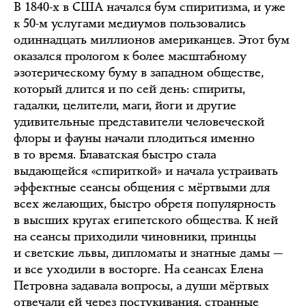
В 1840-х в США начался бум спиритизма, и уже
к 50-м услугами медиумов пользовались
одиннадцать миллионов американцев. Этот бум
оказался прологом к более масштабному
эзотерическому буму в западном обществе,
который длится и по сей день: спириты,
гадалки, целители, маги, йоги и другие
удивительные представители человеческой
флоры и фауны начали плодиться именно
в то время. Блаватская быстро стала
выдающейся «спириткой» и начала устраивать
эффектные сеансы общения с мёртвыми для
всех желающих, быстро обретя популярность
в высших кругах египетского общества. К ней
на сеансы приходили чиновники, принцы
и светские львы, дипломаты и знатные дамы —
и все уходили в восторге. На сеансах Елена
Петровна задавала вопросы, а души мёртвых
отвечали ей через постукивания, странные