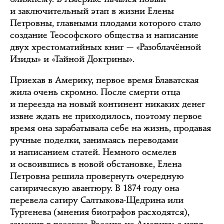
и заключительный этап в жизни Елены
Петровны, главными плодами которого стало
создание Теософского общества и написание
двух хрестоматийных книг — «Разоблачённой
Изиды» и «Тайной Доктрины».
Приехав в Америку, первое время Блаватская
жила очень скромно. После смерти отца
и переезда на новый континент никаких денег
извне ждать не приходилось, поэтому первое
время она зарабатывала себе на жизнь, продавая
ручные поделки, занимаясь переводами
и написанием статей. Немного осмелев
и освоившись в новой обстановке, Елена
Петровна решила провернуть очередную
сатирическую авантюру. В 1874 году она
перевела сатиру Салтыкова-Щедрина или
Тургенева (мнения биографов расходятся),
заменив в рассказе Россию на Америку, а царя —