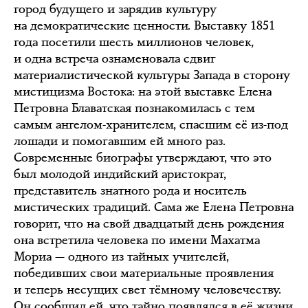
город будущего и зарядив культуру
на демократические ценности. Выставку 1851
года посетили шесть миллионов человек,
и одна встреча ознаменовала сдвиг
материалистической культуры Запада в сторону
мистицизма Востока: на этой выставке Елена
Петровна Блаватская познакомилась с тем
самым ангелом-хранителем, спасшим её из-под
лошади и помогавшим ей много раз.
Современные биографы утверждают, что это
был молодой индийский аристократ,
представитель знатного рода и носитель
мистических традиций. Сама же Елена Петровна
говорит, что на свой двадцатый день рождения
она встретила человека по имени Махатма
Мориа — одного из тайных учителей,
победивших свои материальные проявления
и теперь несущих свет тёмному человечеству.
Он сообщил ей, что тайно появлялся в её жизни