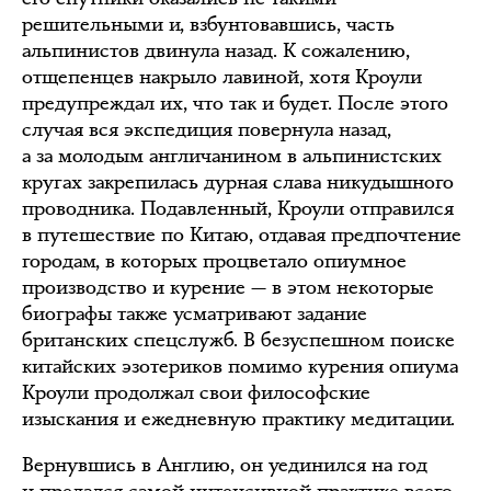
решительными и, взбунтовавшись, часть
альпинистов двинула назад. К сожалению,
отщепенцев накрыло лавиной, хотя Кроули
предупреждал их, что так и будет. После этого
случая вся экспедиция повернула назад,
а за молодым англичанином в альпинистских
кругах закрепилась дурная слава никудышного
проводника. Подавленный, Кроули отправился
в путешествие по Китаю, отдавая предпочтение
городам, в которых процветало опиумное
производство и курение — в этом некоторые
биографы также усматривают задание
британских спецслужб. В безуспешном поиске
китайских эзотериков помимо курения опиума
Кроули продолжал свои философские
изыскания и ежедневную практику медитации.
Вернувшись в Англию, он уединился на год