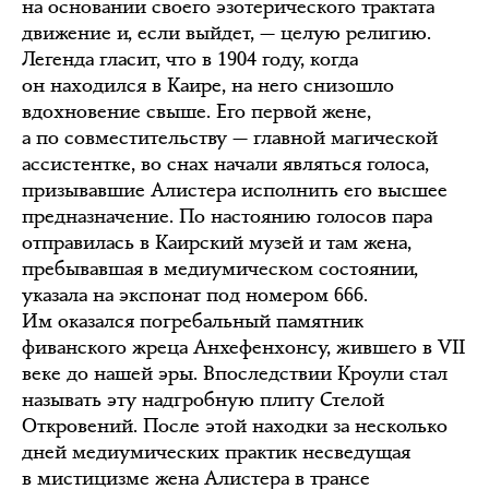
на основании своего эзотерического трактата
движение и, если выйдет, — целую религию.
Легенда гласит, что в 1904 году, когда
он находился в Каире, на него снизошло
вдохновение свыше. Его первой жене,
а по совместительству — главной магической
ассистентке, во снах начали являться голоса,
призывавшие Алистера исполнить его высшее
предназначение. По настоянию голосов пара
отправилась в Каирский музей и там жена,
пребывавшая в медиумическом состоянии,
указала на экспонат под номером 666.
Им оказался погребальный памятник
фиванского жреца Анхефенхонсу, жившего в VII
веке до нашей эры. Впоследствии Кроули стал
называть эту надгробную плиту Стелой
Откровений. После этой находки за несколько
дней медиумических практик несведущая
в мистицизме жена Алистера в трансе