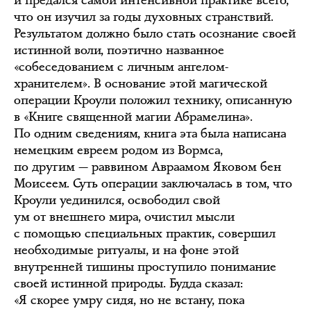
и предался самой интенсивной практике всего,
что он изучил за годы духовных странствий.
Результатом должно было стать осознание своей
истинной воли, поэтично названное
«собеседованием с личным ангелом-
хранителем». В основание этой магической
операции Кроули положил технику, описанную
в «Книге священной магии Абрамелина».
По одним сведениям, книга эта была написана
немецким евреем родом из Вормса,
по другим — раввином Авраамом Яковом бен
Моисеем. Суть операции заключалась в том, что
Кроули уединился, освободил свой
ум от внешнего мира, очистил мысли
с помощью специальных практик, совершил
необходимые ритуалы, и на фоне этой
внутренней тишины проступило понимание
своей истинной природы. Будда сказал:
«Я скорее умру сидя, но не встану, пока