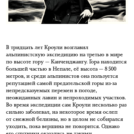
В тридцать лет Кроули возглавил
альпинистскую экспедицию на третью в мире
по высоте гору — Канченджангу. Гора находится
большей частью в Непале, её высота — 8 500
метров, и среди альпинистов она пользуется
репутацией самой предательской горы из-за
непредсказуемых перемен в погоде,
неожиданных лавин и непроходимых участков.
Во время экспедиции сам Кроули несколько раз
сильно заболевал, на некоторое время ослеп
от снежной белизны, но в целом не собирался
уходить, пока вершина не покорится. Однако
его спутники оказались не такими