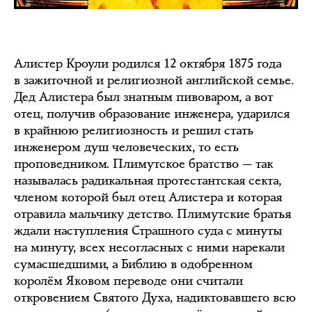
Алистер Кроули родился 12 октября 1875 года
в зажиточной и религиозной английской семье.
Дед Алистера был знатным пивоваром, а вот
отец, получив образование инженера, ударился
в крайнюю религиозность и решил стать
инженером душ человеческих, то есть
проповедником. Плимутское братство — так
называлась радикальная протестантская секта,
членом которой был отец Алистера и которая
отравила мальчику детство. Плимутские братья
ждали наступления Страшного суда с минуты
на минуту, всех несогласных с ними нарекали
сумасшедшими, а Библию в одобренном
королём Яковом переводе они считали
откровением Святого Духа, надиктовавшего всю