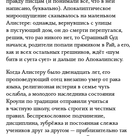
правду писцам (и понимали всё, что в ней
написано, буквально). Апокалиптическое
мироощущение сказывалось на маленьком
Алистере: однажды, вернувшись с улицы
в пустующий дом, он до смерти перепугался,
решив, что раз никого нет, то Страшный Суд
начался, родители попали прямиком в Рай, а его,
как и всех остальных грешников, ждёт «шум
битв и суета сует» и дальше по Апокалипсису.
Когда Алистеру было двенадцать лет, его
проповедующий отец внезапно умер от рака
языка, религиозная истерия в семье чуть
ослабла, а молодого наследника состояния
Кроули по традиции отправили учиться
в частную школу, очень строгих и честных
правил. Беспрекословное подчинение,
дисциплина, зубрёжка и постоянная слежка
учеников друг за другом — приблизительно так