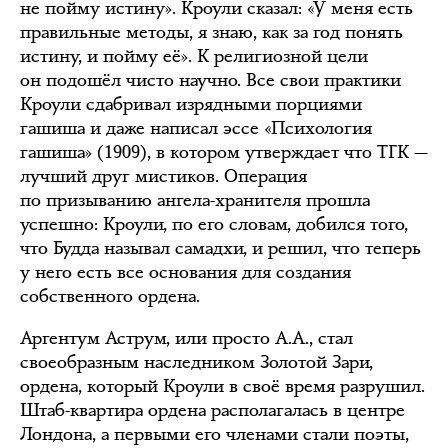
не пойму истину». Кроули сказал: «У меня есть
правильные методы, я знаю, как за год понять
истину, и пойму её». К религиозной цели
он подошёл чисто научно. Все свои практики
Кроули сдабривал изрядными порциями
гашиша и даже написал эссе «Психология
гашиша» (1909), в котором утверждает что ТГК —
лучший друг мистиков. Операция
по призыванию ангела-хранителя прошла
успешно: Кроули, по его словам, добился того,
что Будда называл самадхи, и решил, что теперь
у него есть все основания для создания
собственного ордена.
Аргентум Аструм, или просто А.А., стал
своеобразным наследником Золотой Зари,
ордена, который Кроули в своё время разрушил.
Штаб-квартира ордена располагалась в центре
Лондона, а первыми его членами стали поэты,