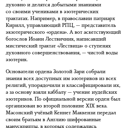
духовно и делятся добытыми знаниями
со своими учениками в эзотерических
трактатах. Например, в православии патриарх
Кирилл, управляющий РПЦ, — представитель
экзотерического «ордена». А вот аскетствующий
богослов Иоанн Лествичник, написавший
мистический трактат «Лествица» о ступенях
духовного совершенствования, — чистой воды
эзотерик.
Основатели ордена Золотой Зари собрали
знания всех доступных им эзотериков из всех
религий, упорядочили и классифицировали их,
а за основу взяли каббалу — учение иудейских
эзотериков. По официальной версии орден был
организован во второй половине XIX века.
Масонский учёный Кеннет Маккензи передал
своим братьям в Англию шифрованные
манускрипты, в которых содержались