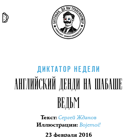
та самая
тёмная
внутри
архив
история
материя
секты
ДИКТАТОР НЕДЕЛИ
АНГЛИЙСКИЙ ДЕНДИ НА ШАБАШЕ
ВЕДЬМ
Сергей Жданов
Текст
:
Bojemoi!
Иллюстрации
:
23 февраля 2016