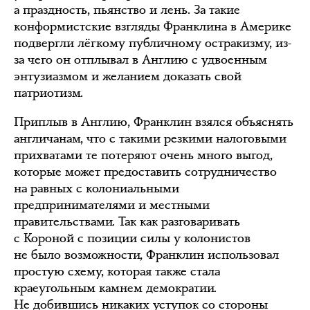
а праздность, пьянство и лень. За такие
конформистские взгляды Франклина в Америке
подвергли лёгкому публичному остракизму, из-
за чего он отплывал в Англию с удвоенным
энтузиазмом и желанием доказать свой
патриотизм.
Приплыв в Англию, Франклин взялся объяснять
англичанам, что с такими резкими налоговыми
прихватами те потеряют очень много выгод,
которые может предоставить сотрудничество
на равных с колониальными
предпринимателями и местными
правительствами. Так как разговаривать
с Короной с позиции силы у колонистов
не было возможности, Франклин использовал
простую схему, которая также стала
краеугольным камнем демократии.
Не добившись никаких уступок со стороны