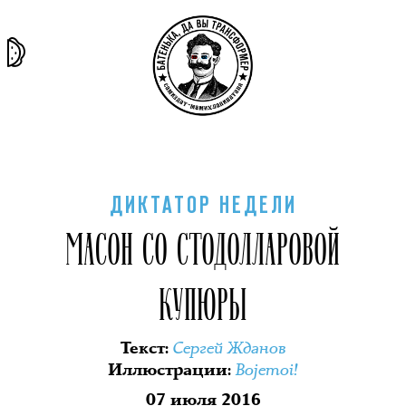
та самая
тёмная
внутри
архив
история
материя
секты
ДИКТАТОР НЕДЕЛИ
МАСОН СО СТОДОЛЛАРОВОЙ
КУПЮРЫ
Сергей Жданов
Текст
:
Bojemoi!
Иллюстрации
:
07 июля 2016