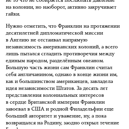
не то что не собирается послаблять давление
на колонии, но наоборот, активно закручивает
гайки.
Нужно отметить, что Франклин на протяжении
десятилетней дипломатической миссии
в Англию не отстаивал напрямую
независимость американских колоний, а всего
лишь пытался сгладить противоречия между
единым народом, разделённым океаном.
Большую часть жизни сам Франклин считал
себя англичанином, однако в конце жизни им,
как и большинством американцев, завладела
идея независимости Штатов. За десять лет
представления колониальных интересов
в сердце Британской империи Франклин
завоевал в США и родной Филадельфии еще
больший авторитет и уважение, ну, а пока
возвращался на Родину, заодно открыл течение