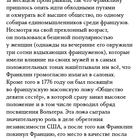
за месяцем проигрывали, так что Франклину
пришлось опять идти обходными путями
и охмурять всё высшее общество, по одному
собирая единомышленников среди французов.
Несмотря на свой преклонный возраст,
он пользовался бешеной популярностью
у женщин (однажды на вечеринке его окружили
три сотни вздыхающих француженок), которые
имели влияние на своих мужей и в самых
положительных тонах нашёптывали им всё, что
Франклин громогласно излагал в салонах.
Кроме того в 1776 году он был посвящён
во французскую масонскую ложу «Общество
девяти сестёр», в которой сразу занял высокое
положение и в том числе проводил обряд
посвящения Вольтера. Эта ложа сыграла
значительную роль в деле обретения
независимости США, а после того как Франклин
покинул Францию, его место в качестве посла