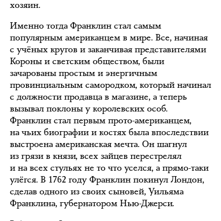
хозяин.
Именно тогда Франклин стал самым
популярным американцем в мире. Все, начиная
с учёных кругов и заканчивая представителями
Короны и светским обществом, были
зачарованы простым и энергичным
провинциальным самородком, который начинал
с должности продавца в магазине, а теперь
вызывал поклоны у королевских особ.
Франклин стал первым прото-американцем,
на чьих биографии и костях была впоследствии
выстроена американская мечта. Он шагнул
из грязи в князи, всех зайцев перестрелял
и на всех стульях не то что уселся, а прямо-таки
улёгся. В 1762 году Франклин покинул Лондон,
сделав одного из своих сыновей, Уильяма
Франклина, губернатором Нью-Джерси.