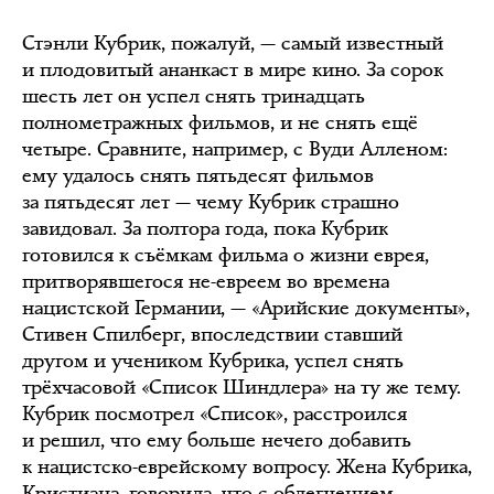
Стэнли Кубрик, пожалуй, — самый известный
и плодовитый ананкаст в мире кино. За сорок
шесть лет он успел снять тринадцать
полнометражных фильмов, и не снять ещё
четыре. Сравните, например, с Вуди Алленом:
ему удалось снять пятьдесят фильмов
за пятьдесят лет — чему Кубрик страшно
завидовал. За полтора года, пока Кубрик
готовился к съёмкам фильма о жизни еврея,
притворявшегося не-евреем во времена
нацистской Германии, — «Арийские документы»,
Стивен Спилберг, впоследствии ставший
другом и учеником Кубрика, успел снять
трёхчасовой «Список Шиндлера» на ту же тему.
Кубрик посмотрел «Список», расстроился
и решил, что ему больше нечего добавить
к нацистско-еврейскому вопросу. Жена Кубрика,
Кристиана, говорила, что с облегчением