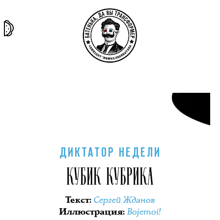
та самая
тёмная
внутри
архив
история
материя
секты
ДИКТАТОР НЕДЕЛИ
КУБИК КУБРИКА
Сергей Жданов
Текст
:
Bojemoi!
Иллюстрация
: