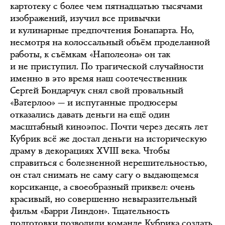
картотеку с более чем пятнадцатью тысячами
изображений, изучил все привычки
и кулинарные предпочтения Бонапарта. Но,
несмотря на колоссальный объём проделанной
работы, к съёмкам «Наполеона» он так
и не приступил. По трагической случайности
именно в это время наш соотечественник
Сергей Бондарчук снял свой провальный
«Ватерлоо» — и испуганные продюсеры
отказались давать деньги на ещё один
масштабный киноэпос. Почти через десять лет
Кубрик всё же достал деньги на историческую
драму в декорациях XVIII века. Чтобы
справиться с болезненной нерешительностью,
он стал снимать не саму сагу о выдающемся
корсиканце, а своеобразный приквел: очень
красивый, но совершенно невыразительный
фильм «Барри Линдон». Тщательность
подготовки позволили команде Кубрика создать