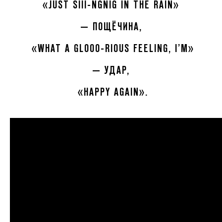
«JUST SIII-NGNIG IN THE RAIN»
— ПОЩЁЧИНА,
«WHAT A GLOOO-RIOUS FEELING, I’M»
— УДАР,
«HAPPY AGAIN».