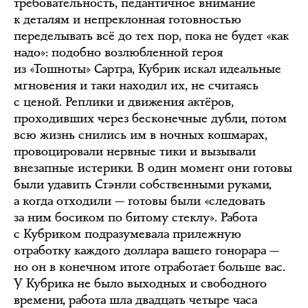
требовательность, педантичное внимание
к деталям и непреклонная готовностью
переделывать всё до тех пор, пока не будет «как
надо»: подобно возлюбленной героя
из «Тошноты» Сартра, Кубрик искал идеальные
мгновения и таки находил их, не считаясь
с ценой. Реплики и движения актёров,
проходивших через бесконечные дубли, потом
всю жизнь снились им в ночных кошмарах,
провоцировали нервные тики и вызывали
внезапные истерики. В один момент они готовы
были удавить Стэнли собственными руками,
а когда отходили — готовы были «следовать
за ним босиком по битому стеклу». Работа
с Кубриком подразумевала прилежную
отработку каждого доллара вашего гонорара —
но он в конечном итоге отработает больше вас.
У Кубрика не было выходных и свободного
времени, работа шла двадцать четыре часа