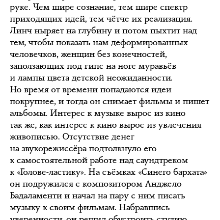
руке. Чем шире сознание, тем шире спектр
приходящих идей, тем чётче их реализация.
Линч ныряет на глубину и потом пыхтит над
тем, чтобы показать нам деформированных
человечков, женщин без конечностей,
заползающих под гипс на ноге муравьёв
и лампы цвета детской неожиданности.
Но время от времени попадаются идеи
покрупнее, и тогда он снимает фильмы и пишет
альбомы. Интерес к музыке вырос из кино
так же, как интерес к кино вырос из увлечения
живописью. Отсутствие денег
на звукорежиссёра подтолкнуло его
к самостоятельной работе над саундтреком
к «Голове-ластику». На съёмках «Синего бархата»
он подружился с композитором Анджело
Бадаламенти и начал на пару с ним писать
музыку к своим фильмам. Набравшись
уверенности, он решил обустроить студию