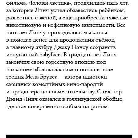
фильма, «Головы-ластика», продлились пять лет,
за которые Линч успел обзавестись ребёнком,
развестись с женой, а ещё приобрести тяжёлые
никотиновую и кофеиновую зависимости. Все
пять лет Линчу приходилось мыкаться
в поисках денег для продолжения съёмок,
а главному актёру Джеку Нэнсу сохранять
испуганный babyface. В тридцать лет Линч
закончил свою горестную эпопею под
названием «Голова-ластик» и попал в поле
зрения Мела Брукса — автора идиотски
смешных комедийных кино-пародий
и продюсера по совместительству. С тех пор
Дэвид Линч оказался в голливудской обойме,
где стал совершенно особым патроном.