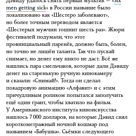
Дэвиду удалось снять первый мультик — «
Six
men getting sick
» в России название было
локализовано как «Шестеро заболевают»,
но более точным переводом является
«Шестерых мужчин тошнит шесть раз». Жюри
фестивалей подумали, что этот
провинциальный паренёк, должно быть, болен,
но точно не лишён таланта. Так что пускай
снимает, но денег ему никто не даст. Всё же
нашлись пара смельчаков, которые дали Дэвиду
денег на старенькую ручную кинокамеру
и сказали: «Снимай!». Тогда он сделал
покадровую анимацию «Алфавит» и с этим
причудливым роликом попытался заполучить
ещё один грант, чтобы хватило на фильм.
У Американского института киноискусства
нашлось 7 000 долларов, на которые Дэвид снял
короткометражный ночной кошмар под
названием «Бабушка». Съёмки следующего