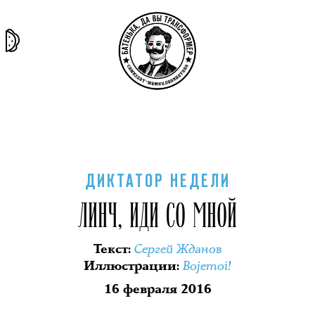
та самая
тёмная
внутри
архив
история
материя
секты
ДИКТАТОР НЕДЕЛИ
ЛИНЧ, ИДИ СО МНОЙ
Сергей Жданов
Текст
:
Bojemoi!
Иллюстрации
:
16 февраля 2016