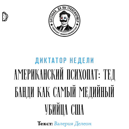
та самая
тёмная
внутри
архив
история
материя
секты
ДИКТАТОР НЕДЕЛИ
АМЕРИКАНСКИЙ ПСИХОПАТ: ТЕД
БАНДИ КАК САМЫЙ МЕДИЙНЫЙ
УБИЙЦА США
Валерия Делеон
Текст
: