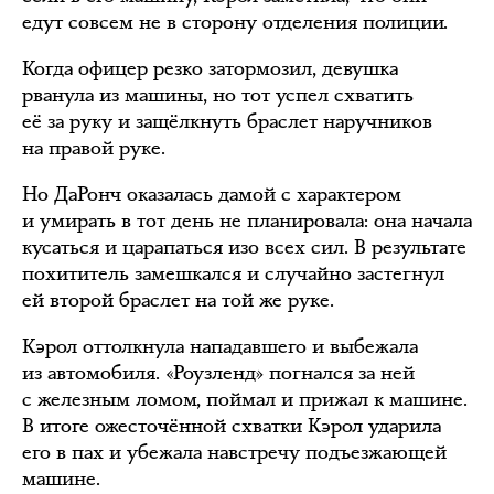
едут совсем не в сторону отделения полиции.
Когда офицер резко затормозил, девушка
рванула из машины, но тот успел схватить
её за руку и защёлкнуть браслет наручников
на правой руке.
Но ДаРонч оказалась дамой с характером
и умирать в тот день не планировала: она начала
кусаться и царапаться изо всех сил. В результате
похититель замешкался и случайно застегнул
ей второй браслет на той же руке.
Кэрол оттолкнула нападавшего и выбежала
из автомобиля. «Роузленд» погнался за ней
с железным ломом, поймал и прижал к машине.
В итоге ожесточённой схватки Кэрол ударила
его в пах и убежала навстречу подъезжающей
машине.