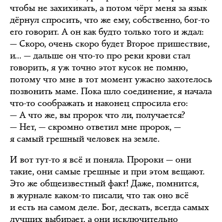
чтобы не захихикать, а потом чёрт меня за язык
дёрнул спросить, что же ему, собственно, бог-то
его говорит. А он как будто только того и ждал:
— Скоро, очень скоро будет Второе пришествие,
и… — дальше он что-то про реки крови стал
говорить, я уж точно этот кусок не помню,
потому что мне в тот момент ужасно захотелось
позвонить маме. Пока шло соединение, я начала
что-то соображать и наконец спросила его:
— А что же, вы пророк что ли, получается?
— Нет, — скромно ответил мне пророк, —
я самый грешный человек на земле.
И вот тут-то я всё и поняла. Пророки — они
такие, они самые грешные и при этом вещают.
Это же общеизвестный факт! Даже, помнится,
в журнале каком-то писали, что так оно всё
и есть на самом деле. Бог, дескать, всегда самых
лучших выбирает, а они исключительно