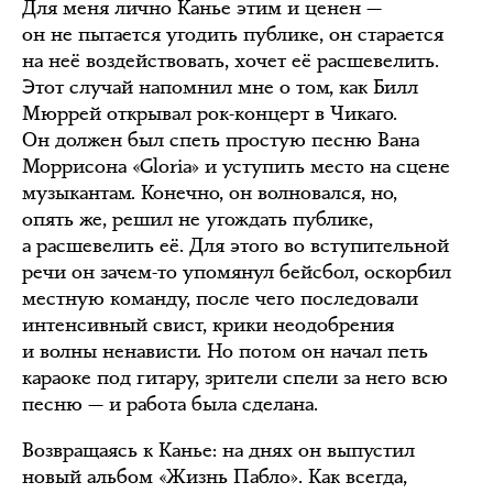
Для меня лично Канье этим и ценен —
он не пытается угодить публике, он старается
на неё воздействовать, хочет её расшевелить.
Этот случай напомнил мне о том, как Билл
Мюррей открывал рок-концерт в Чикаго.
Он должен был спеть простую песню Вана
Моррисона «Gloria» и уступить место на сцене
музыкантам. Конечно, он волновался, но,
опять же, решил не угождать публике,
а расшевелить её. Для этого во вступительной
речи он зачем-то упомянул бейсбол, оскорбил
местную команду, после чего последовали
интенсивный свист, крики неодобрения
и волны ненависти. Но потом он начал петь
караоке под гитару, зрители спели за него всю
песню — и работа была сделана.
Возвращаясь к Канье: на днях он выпустил
новый альбом «Жизнь Пабло». Как всегда,