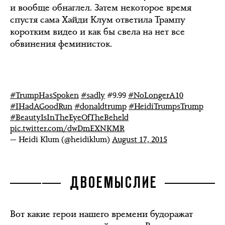
и вообще обнаглел. Затем некоторое время
спустя сама Хайди Клум ответила Трампу
коротким видео и как бы свела на нет все
обвинения феминисток.
#TrumpHasSpoken
#sadly
#9.99
#NoLongerA10
#IHadAGoodRun
#donaldtrump
#HeidiTrumpsTrump
#BeautyIsInTheEyeOfTheBeheld
pic.twitter.com/dwDmEXNKMR
— Heidi Klum (@heidiklum)
August 17, 2015
ДВОЕМЫСЛИЕ
Вот какие герои нашего времени будоражат