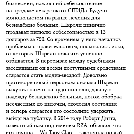
бизнесмен, наживший себе состояние
на продаже лекарства от СПИДа. Будучи
монополистом на рынке лечения для
безнадёжно больных, Шкрели цинично
продавал пилюлю себестоимостью в 13
долларов за 750. Со временем у него начались
проблемы с правительством, посыпались иски,
от которых Шкрели пока что успешно
отбивается. В перерывах между судебными
заседаниями он всеми доступными средствами
старается стать медиа-звездой. Довольно
противоречивый персонаж: сначала Шкрели
выкупил патент на чудо-пилюлю, давшую
надежду безнадёжно больным, потом обобрал
несчастных до ниточки, сколотил состояние
и теперь старается это состояние удержать,
выйдя на публику. В 2014 году Роберт Диггз,
известный нам под именем RZA, объявил, что
его группа — Wu-Tang Clan — закончила новый