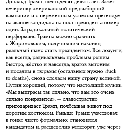
Дональд Трамп, шестьдесят девять лет. Зажёг
вечеринку американской предвыборной
кампании и с переменным успехом претендует
на звание кандидата на пост президента номер
один. За радикальный политический
перформанс Трампа можно сравнить
с Жириновским, получившим наконец
реальный шанс стать президентом. Все лозунги,
как всегда, радикальные: проблемы решим
быстро, жёстко и навсегда; врагов выгоним
и посадим в тюрьмы (остальных нужно «fuck
to death»); снова сделаем нашу страну великой;
Путин хороший, потому что настоящий мужик.
«Мы выиграем так сильно, что вам это очень
сильно понравится», — сладострастно
приговаривает Трамп, почёсывая живот под
дорогим костюмом. Раньше Трамп участвовал
в гонке чисто формально: становился
кандидатом и, расшевелив электорат, уже через