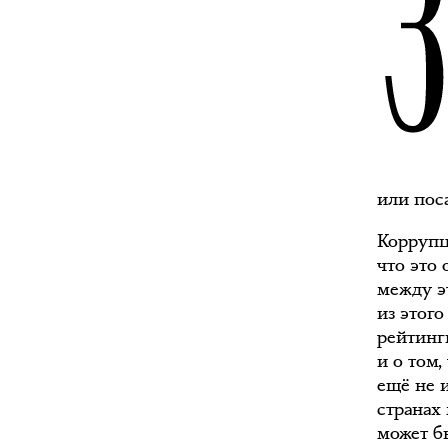
или пос
Коррупци
что это
между э
из этог
рейтинг
и о том,
ещё не 
странах 
может б