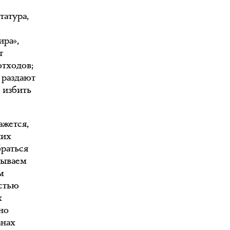
татура,
ира»,
т
отходов;
 раздают
т избить
ажется,
ших
раться
рываем
м
остью
х
но
анах