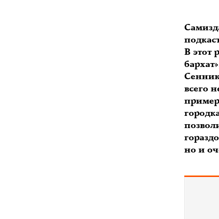
Самизд
подкаст
В этот
бархат»
Сенник
всего н
пример
городк
позвол
гораздо
но и оч