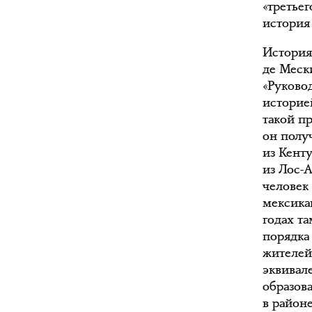
«третье
история
История
де Меск
«Руковод
историе
такой п
он полу
из Кент
из Лос-
человек
мексика
годах т
порядка 
жителей
эквивал
образов
в районе