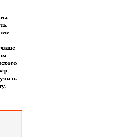
ших
ть.
иний
 чаще
ном
нского
ер,
лучить
у,