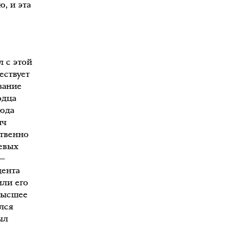
, и эта
л с этой
ествует
вание
одца
сюда
яч
ственно
евых
 —
цента
или его
высшее
лся
ыл