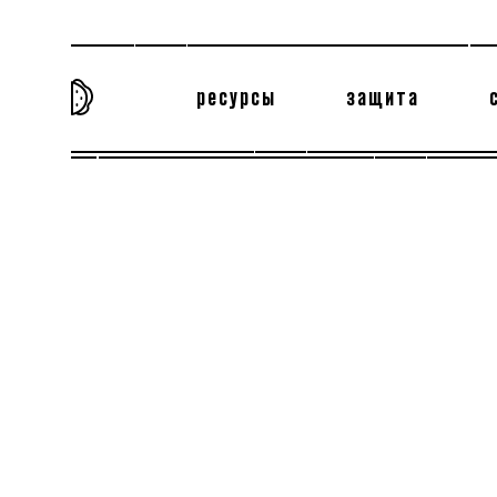
ресурсы
защита
та самая история
тёмная материя
вн