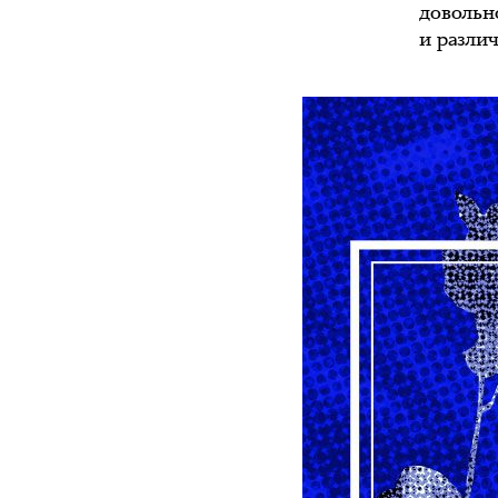
довольн
и разли