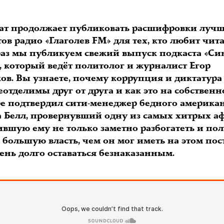
ат продолжает публиковать расшифровки луч
ов радио «Глаголев FM» для тех, кто любит чита
 раз мы публикуем свежий выпуск подкаста «С
, который ведёт политолог и журналист Егор
ов. Вы узнаете, почему коррупция и диктатура
еотделимы друг от друга и как это на собствен
е подтвердил сити-менеджер бедного америка
а Белл, провернувший одну из самых хитрых аф
ившую ему не только заметно разбогатеть и по
 большую власть, чем он мог иметь на этом пост
ень долго оставаться безнаказанным.