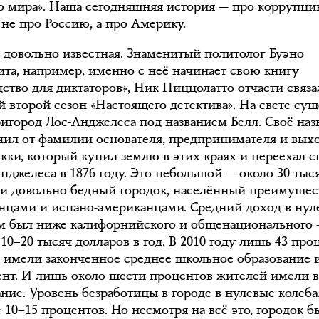
го мира». Наша сегодняшняя история — про коррупцию
 не про Россию, а про Америку.
 довольно известная. Знаменитый политолог Буэно
ита, например, именно с неё начинает свою книгу
ство для диктаторов», Ник Пиццолатто отчасти связа
й второй сезон «Настоящего детектива». На свете сущ
ригород Лос-Анджелеса под названием Белл. Своё наз
чил от фамилии основателя, предпринимателя и вых
укки, который купил землю в этих краях и переехал 
Анджелеса в 1876 году. Это небольшой — около 30 тыс
 и довольно бедный городок, населённый преимуще
нцами и испано-американцами. Средний доход в нул
ам был ниже калифорнийского и общенационального
10–20 тысяч долларов в год. В 2010 году лишь 43 про
 имели законченное среднее школьное образование 
ент. И лишь около шести процентов жителей имели 
ание. Уровень безработицы в городе в нулевые колеба
 10–15 процентов. Но несмотря на всё это, городок б