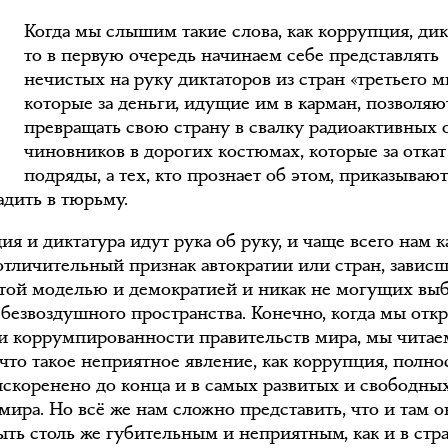
З
Когда мы слышим такие слова, как коррупция, дик
то в первую очередь начинаем себе представлять
нечистых на руку диктаторов из стран «третьего м
которые за деньги, идущие им в карман, позволяю
превращать свою страну в свалку радиоактивных 
чиновников в дорогих костюмах, которые за откат
подряды, а тех, кто прознает об этом, приказываю
адить в тюрьму.
я и диктатура идут рука об руку, и чаще всего нам к
 отличительный признак автократии или стран, завис
той моделью и демократией и никак не могущих выб
о безвоздушного пространства. Конечно, когда мы отк
и коррумпированности правительств мира, мы читае
 что такое неприятное явление, как коррупция, полн
искоренено до конца и в самых развитых и свободны
мира. Но всё же нам сложно представить, что и там о
ыть столь же губительным и неприятным, как и в стр