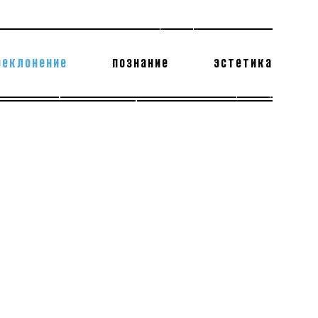
реклонение
познание
эстетика
178 бесполезных фактов
теодор глаголев
.