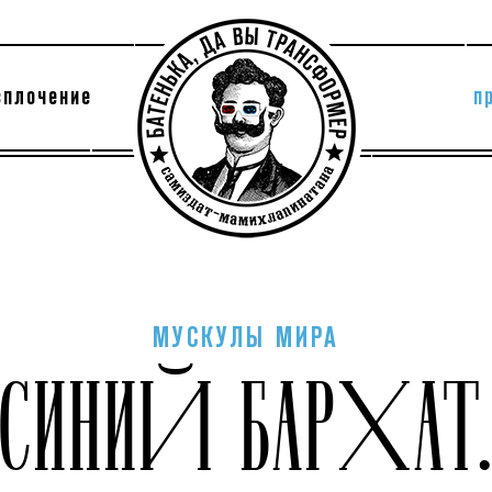
сплочение
п
утри секты
архив
МУСКУЛЫ МИРА
СИНИЙ БАРХАТ