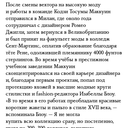
После смены вектора на высокую моду
и работы в команде Кодзи Тосумы Маккуин
отправился в Милан, где около года
сотрудничал с дизайнером Ромео
Джигли, затем вернулся в Великобританию
и был принят на факультет моды в колледж
Сент-Мартинс, оплатив образование благодаря
тёте Рене, одолжившей племяннику 4000 фунтов
стерлингов. Во время учёбы в престижном
учебном заведении Маккуин
сконцентрировался на своей карьере дизайнера
и, благодаря первым проектам, попал под
протекцию вхожей в высшие модные круги
стилистки и fashion-редактора Изабеллы Блоу.
«В то время в его работах преобладали красивые
короткие жакеты и пальто в стиле XVII века, —
вспоминала Блоу. — Я не могла
купить всю коллекцию сразу, но постепенно,
тратя по 200–300 долларов, выкупила