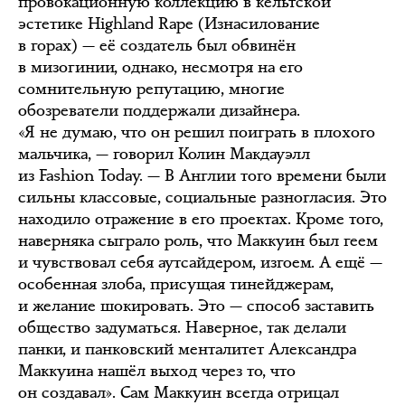
провокационную коллекцию в кельтской
эстетике Highland Rape (Изнасилование
в горах) — её создатель был обвинён
в мизогинии, однако, несмотря на его
сомнительную репутацию, многие
обозреватели поддержали дизайнера.
«Я не думаю, что он решил поиграть в плохого
мальчика, — говорил Колин Макдауэлл
из Fashion Today. — В Англии того времени были
сильны классовые, социальные разногласия. Это
находило отражение в его проектах. Кроме того,
наверняка сыграло роль, что Маккуин был геем
и чувствовал себя аутсайдером, изгоем. А ещё —
особенная злоба, присущая тинейджерам,
и желание шокировать. Это — способ заставить
общество задуматься. Наверное, так делали
панки, и панковский менталитет Александра
Маккуина нашёл выход через то, что
он создавал». Сам Маккуин всегда отрицал