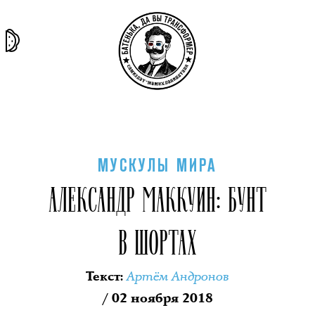
та самая
тёмная
внутри
архив
история
материя
секты
МУСКУЛЫ МИРА
АЛЕКСАНДР МАККУИН: БУНТ
В ШОРТАХ
Артём Андронов
Текст
:
/ 02 ноября 2018