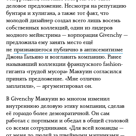
деловое предложение. Несмотря на репутацию
бунтаря и хулигана, а также тот факт, что
молодой дизайнер создал всего лишь восемь
собственных коллекций, один из лидеров
модного мейнстрима — корпорация Givenchy —
предложила ему занять место ещё
не
признавшегося публично в антисемитизме
Джона Гальяно и возглавить компанию. Ранее
называвший коллекции французского fashion-
гиганта «грудой мусора» Маккуин согласился
принять предложение. «Мне отлично
заплатили», — аргументировал он.
В Givenchy Маккуин во многом изменил
внутреннюю деловую этику компании, сделав
её гораздо более демократичной. Он сам
работал с портными и обедал в общей столовой
со всеми сотрудниками. «Для всей команды —
от меня до людей за швейными машинками —