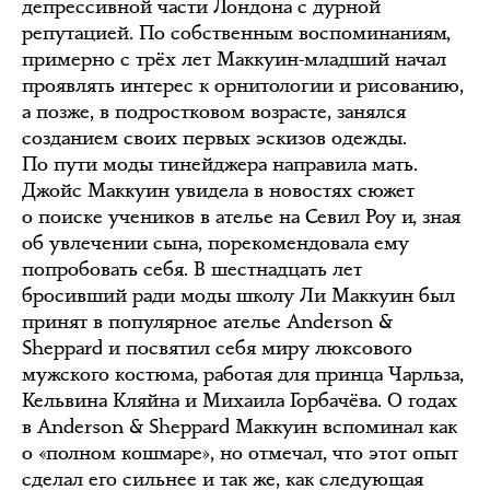
депрессивной части Лондона с дурной
репутацией. По собственным воспоминаниям,
примерно с трёх лет Маккуин-младший начал
проявлять интерес к орнитологии и рисованию,
а позже, в подростковом возрасте, занялся
созданием своих первых эскизов одежды.
По пути моды тинейджера направила мать.
Джойс Маккуин увидела в новостях сюжет
о поиске учеников в ателье на Севил Роу и, зная
об увлечении сына, порекомендовала ему
попробовать себя. В шестнадцать лет
бросивший ради моды школу Ли Маккуин был
принят в популярное ателье Anderson &
Sheppard и посвятил себя миру люксового
мужского костюма, работая для принца Чарльза,
Кельвина Кляйна и Михаила Горбачёва. О годах
в Anderson & Sheppard Маккуин вспоминал как
о «полном кошмаре», но отмечал, что этот опыт
сделал его сильнее и так же, как следующая