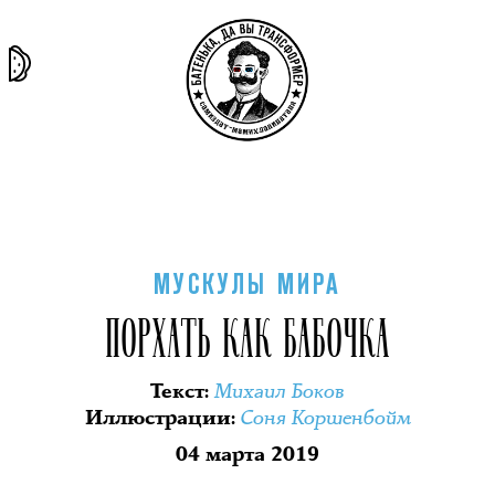
та самая
тёмная
внутри
архив
история
материя
секты
МУСКУЛЫ МИРА
ПОРХАТЬ КАК БАБОЧКА
Михаил Боков
Текст
:
Соня Коршенбойм
Иллюстрации
:
04 марта 2019