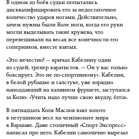
В одном из боёв судьи попытались
дисквалифицировать его за недостаточное
количество ударов ногами. Действительно,
зачем нужны были Коле ноги, когда его руки
могли выделывать такие кружева, что
перевешивали на весах все конечности его
соперников, вместе взятых.
«Это нечестно! — кричал Кабелину один
из судей, тренер каратистов. — Он у вас только
боксирует. Это не по-спортивному». Кабелин,
в белой рубашке и галстуке, уже изрядно
наподдавший на халявном фуршете, заступался
за Колю: «Учить надо лучше свою якудзу, ёпта».
В пятнадцать Коля Маслов взял золото
в петушином весе на чемпионате мира
в Варшаве. Даже столичный «Спорт-Экспресс»
написал про него. Кабелин самолично вырезал