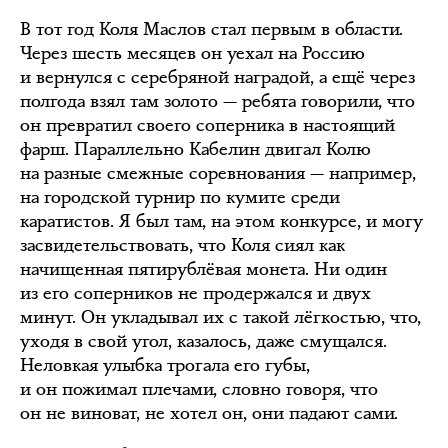
В тот год Коля Маслов стал первым в области.
Через шесть месяцев он уехал на Россию
и вернулся с серебряной наградой, а ещё через
полгода взял там золото — ребята говорили, что
он превратил своего соперника в настоящий
фарш. Параллельно Кабелин двигал Колю
на разные смежные соревнования — например,
на городской турнир по кумите среди
каратистов. Я был там, на этом конкурсе, и могу
засвидетельствовать, что Коля сиял как
начищенная пятирублёвая монета. Ни один
из его соперников не продержался и двух
минут. Он укладывал их с такой лёгкостью, что,
уходя в свой угол, казалось, даже смущался.
Неловкая улыбка трогала его губы,
и он пожимал плечами, словно говоря, что
он не виноват, не хотел он, они падают сами.