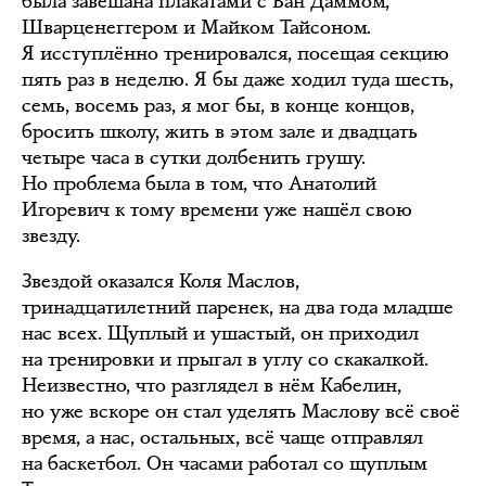
была завешана плакатами с Ван Даммом,
Шварценеггером и Майком Тайсоном.
Я исступлённо тренировался, посещая секцию
пять раз в неделю. Я бы даже ходил туда шесть,
семь, восемь раз, я мог бы, в конце концов,
бросить школу, жить в этом зале и двадцать
четыре часа в сутки долбенить грушу.
Но проблема была в том, что Анатолий
Игоревич к тому времени уже нашёл свою
звезду.
Звездой оказался Коля Маслов,
тринадцатилетний паренек, на два года младше
нас всех. Щуплый и ушастый, он приходил
на тренировки и прыгал в углу со скакалкой.
Неизвестно, что разглядел в нём Кабелин,
но уже вскоре он стал уделять Маслову всё своё
время, а нас, остальных, всё чаще отправлял
на баскетбол. Он часами работал со щуплым