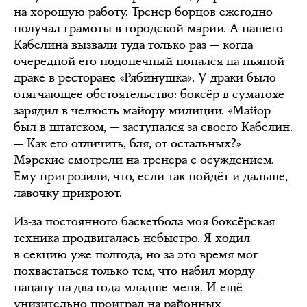
на хорошую работу. Тренер борцов ежегодно
получал грамоты в городской мэрии. А нашего
Кабелина вызвали туда только раз — когда
очередной его подопечный попался на пьяной
драке в ресторане «Рябинушка». У драки было
отягчающее обстоятельство: боксёр в суматохе
зарядил в челюсть майору милиции. «Майор
был в штатском, — заступался за своего Кабелин.
— Как его отличить, бля, от остальных?»
Мэрские смотрели на тренера с осуждением.
Ему пригрозили, что, если так пойдёт и дальше,
лавочку прикроют.
Из-за постоянного баскетбола моя боксёрская
техника продвигалась небыстро. Я ходил
в секцию уже полгода, но за это время мог
похвастаться только тем, что набил морду
пацану на два года младше меня. И ещё —
унизительно проиграл на районных