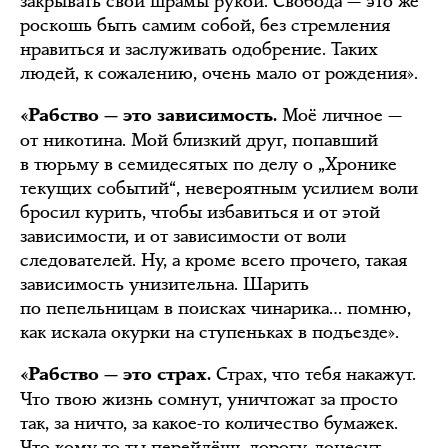
закрывать свои шрамы рукой. Свобода — это же
роскошь быть самим собой, без стремления
нравиться и заслуживать одобрение. Таких
людей, к сожалению, очень мало от рождения».
Моё личное —
«Рабство — это зависимость.
от никотина. Мой близкий друг, попавший
в тюрьму в семидесятых по делу о „Хронике
текущих событий“, невероятным усилием воли
бросил курить, чтобы избавиться и от этой
зависимости, и от зависимости от воли
следователей. Ну, а кроме всего прочего, такая
зависимость унизительна. Шарить
по пепельницам в поисках чинарика… помню,
как искала окурки на ступеньках в подъезде».
Страх, что тебя накажут.
«Рабство — это страх.
Что твою жизнь сомнут, уничтожат за просто
так, за ничто, за какое-то количество бумажек.
Что кому-то ты перейдёшь дорогу, донесут,