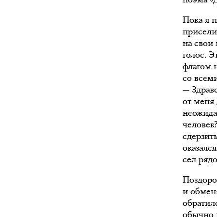
Пока я п
присели
на свои
голос. 
флагом 
со всеми
— Здрав
от меня 
неожидан
человек?
сдерзить
оказался
сел рядо
Поздоро
и обмен
обратилс
обычно в