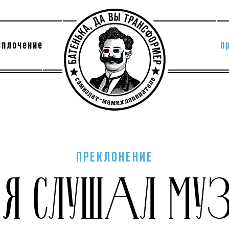
сплочение
п
утри секты
архив
ПРЕКЛОНЕНИЕ
 Я СЛУШАЛ МУ