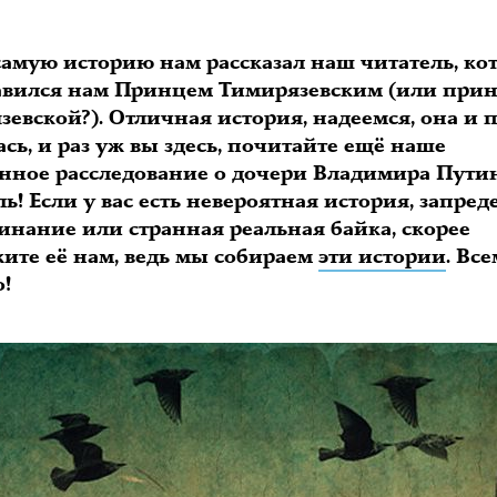
 самую историю нам рассказал наш читатель, к
авился нам Принцем Тимирязевским (или при
евской?). Отличная история, надеемся, она и 
сь, и раз уж вы здесь, почитайте ещё наше
енное расследование о дочери Владимира Путин
ь! Если у вас есть невероятная история, запред
инание или странная реальная байка, скорее
жите её нам, ведь мы собираем
эти истории
. Все
!