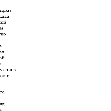
справа
рошли
рый
им
тно
а
ал
дой
я
 мужчина
росто
го,
ряд
».