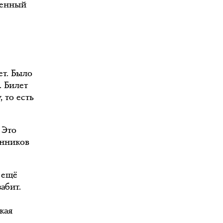
твенный
ет. Было
. Билет
 то есть
 Это
енников
 ещё
абит.
кая