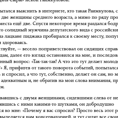
ытался выяснить в интернете, кто такая Раимкулова, 
 две женщины среднего возраста, а мимо по ряду п
 места ещё две. Спустя некоторое время раздался бод
Это солидный мужчина депутатского вида с российск
на лацкане пиджака пробирался к своему месту, попу
 здороваясь.
ствуйте, — весело поприветствовал он сидящих справ
дам, далее его взгляд остановился на мне, и последов
ный вопрос: «Так-так-так! А что это тут делает моло
» Я, прифигев от такого поворота событий, попыталс
 и спросил, а что тут, собственно, делает он сам, но
 адекватным и, не обратив на мои слова внимания, п
м.
вавшись с двумя женщинами, сидевшими слева от не
явшись с ними какими-то шутками, он добродушно
я ко мне: «Почему я вас спросил? Просто весь этот 
ыделяется нам консерваторией, и тут сидят все свои