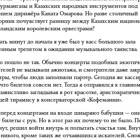
урмангазы и Казахских народных инструментов под
нием дирижёра Каната Омарова. Но разве столичный
орник почувствует разницу между Казахским нацио
ландским королевским оркестрами?
ать минут до начала я уже был у касс большого зала
енным трепетом в ожидании музыкального таинства.
то пошло не так. Обычно концерты подобных экзотич
телей не вызывали ажиотажа, и смотрители даже зак
тры, чтобы люди заполняли партер. Сегодня же касси
 что билетов совсем нет. Тогда я отправился к главно
завистливо заглядывая в рот красотке, аристократичн
ей тирамису в консерваторской «Кофемании».
перед концертами на входе шныряют бабушки — он
билеты с рук. Но в этот раз их почему-то не было. П
нут, решил войти внутрь и попытать счастья там. Вну
 никого, кроме таких же отчаявшихся искателей. Снов