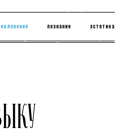
реклонение
познание
эстетика
178 бесполезных фактов
теодор глаголев
ЗЫКУ