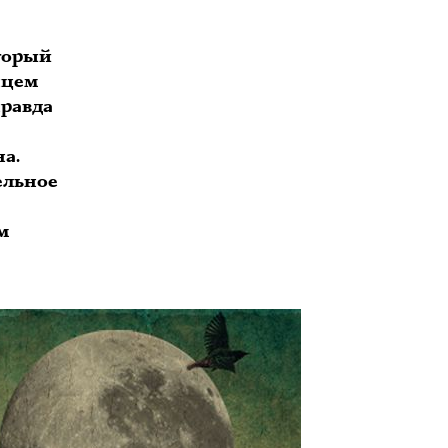
оторый
нцем
правда
а.
ельное
м