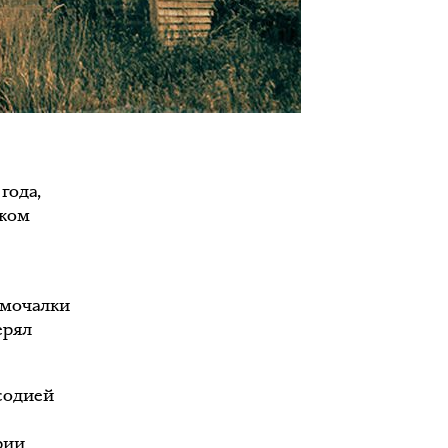
года,
ском
 мочалки
ерял
содией
рии