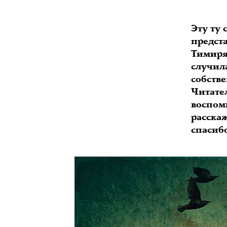
Эту ту
предст
Тимиряз
случила
собств
Читател
воспом
расска
спасибо