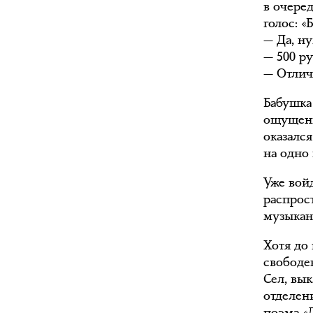
в очеред
голос: «
— Да, ну
— 500 ру
— Отличн
Бабушка
ощущение
оказался
на одно 
Уже войд
распрос
музыкан
Хотя до 
свободе
Сел, вы
отделен
поэма «