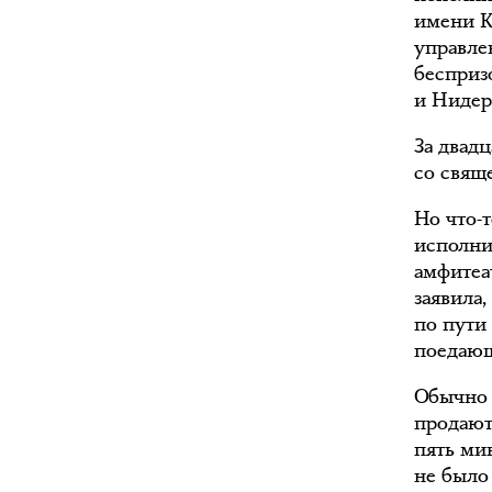
имени К
управле
бесприз
и Нидер
За двадц
со свящ
Но что-
исполни
амфитеа
заявила,
по пути 
поедающ
Обычно 
продают 
пять ми
не было