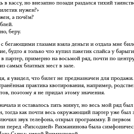
ь в кассу, но внезапно позади раздался тихий таинс
Билетик нужен?»
жен, а почём?
блей.
о, беру.
 с бегающими глазами взяла деньги и отдала мне бил
, будто я только что купил пакетик спайса у барыги
 в партер, примерно на восьмой ряд, почти по центру,
из самых блатных мест в зале.
я, я увидел, что билет не предназначен для продажи.
транённая практика квотирования, например, родств
тов, поэтому я не придал этому значения.
начала и оставалось пять минут, но весь мой ряд был
н, тогда как почти весь окружающий партер уже был з
ключил звук телефона, открыл программку. В первом
ии перед «Рапсодией» Рахманинова была симфоничес
Дала Сыры» некой Раимкуловой.