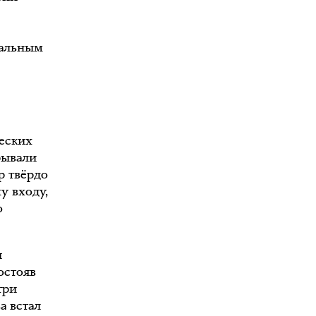
нальным
еских
рывали
р твёрдо
му входу,
о
и
остояв
три
а встал