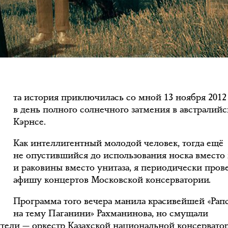
Э
та история приключилась со мной 13 ноября 2012 
в день полного солнечного затмения в австралий
Кэрнсе.
Как интеллигентный молодой человек, тогда ещё
не опустившийся до использования носка вместо
и раковины вместо унитаза, я периодически пров
афишу концертов Московской консерватории.
Программа того вечера манила красивейшей «Рап
на тему Паганини» Рахманинова, но смущали
тели — оркестр Казахской национальной консервато