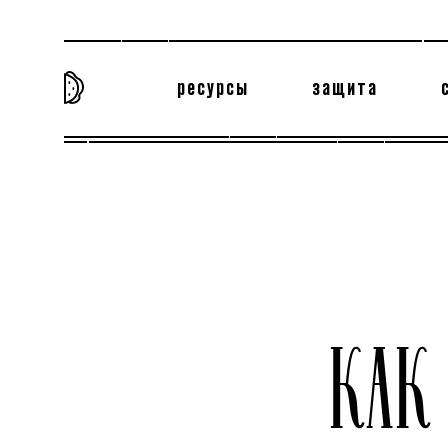
ресурсы
защита
та самая история
тёмная материя
вн
КАК