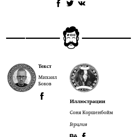
Текст
Михаил
Боков
Иллюстрации
Соня Коршенбойм
Герцлия