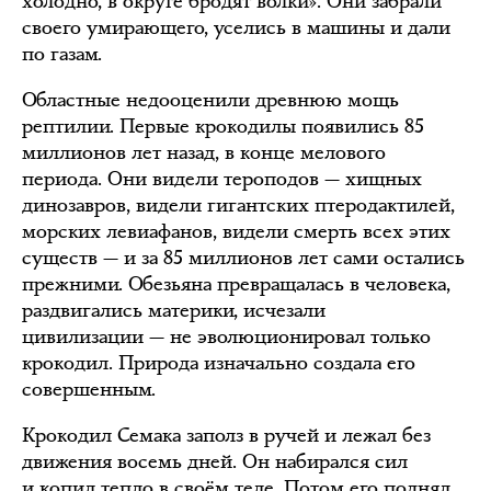
холодно, в округе бродят волки». Они забрали
своего умирающего, уселись в машины и дали
по газам.
Областные недооценили древнюю мощь
рептилии. Первые крокодилы появились 85
миллионов лет назад, в конце мелового
периода. Они видели тероподов — хищных
динозавров, видели гигантских птеродактилей,
морских левиафанов, видели смерть всех этих
существ — и за 85 миллионов лет сами остались
прежними. Обезьяна превращалась в человека,
раздвигались материки, исчезали
цивилизации — не эволюционировал только
крокодил. Природа изначально создала его
совершенным.
Крокодил Семака заполз в ручей и лежал без
движения восемь дней. Он набирался сил
и копил тепло в своём теле. Потом его поднял