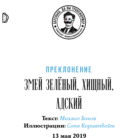
та самая
тёмная
внутри
архив
история
материя
секты
ПРЕКЛОНЕНИЕ
ЗМЕЙ ЗЕЛЁНЫЙ, ХИЩНЫЙ,
АДСКИЙ
Михаил Боков
Текст
:
Соня Коршенбойм
Иллюстрации
:
13 мая 2019