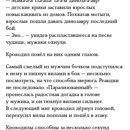
— Мама-а-а! Па-апа! Та-а-м диноза-а-авр!
— детские крики заставили взрослых
повыскакивать из домов. Похватав мотыги,
взрослые пошли давать динозавру последний
бой.
— Эко… — увидев распластавшееся на песке
чудище, мужики охнули.
Крокодил повёл на них одним глазом.
Самый смелый из мужчин бочком подступился
к нему и пихнул вилами в бок — несильно:
посмотреть, на что способна зверюга. Реакции
не последовало. «Парализованный!» —
пронеслась радостная догадка в голове
у мужика, и он тюкнул вилами сильнее.
В следующий миг крокодил дёрнул головой,
перекусил вилы пополам и пошёл в атаку.
Крокодилы способны за несколько секунд