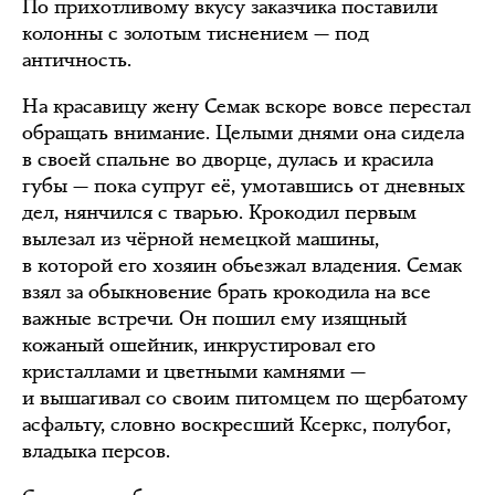
По прихотливому вкусу заказчика поставили
колонны с золотым тиснением — под
античность.
На красавицу жену Семак вскоре вовсе перестал
обращать внимание. Целыми днями она сидела
в своей спальне во дворце, дулась и красила
губы — пока супруг её, умотавшись от дневных
дел, нянчился с тварью. Крокодил первым
вылезал из чёрной немецкой машины,
в которой его хозяин объезжал владения. Семак
взял за обыкновение брать крокодила на все
важные встречи. Он пошил ему изящный
кожаный ошейник, инкрустировал его
кристаллами и цветными камнями —
и вышагивал со своим питомцем по щербатому
асфальту, словно воскресший Ксеркс, полубог,
владыка персов.