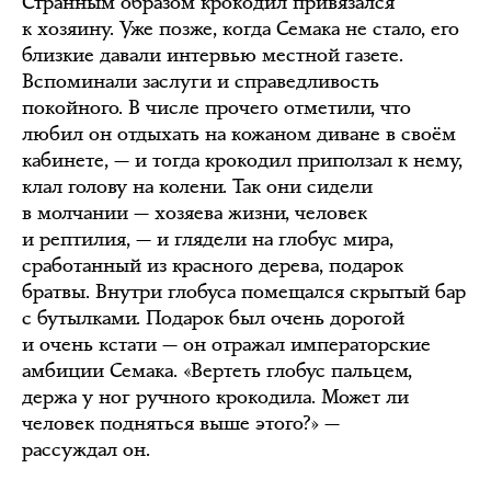
Странным образом крокодил привязался
к хозяину. Уже позже, когда Семака не стало, его
близкие давали интервью местной газете.
Вспоминали заслуги и справедливость
покойного. В числе прочего отметили, что
любил он отдыхать на кожаном диване в своём
кабинете, — и тогда крокодил приползал к нему,
клал голову на колени. Так они сидели
в молчании — хозяева жизни, человек
и рептилия, — и глядели на глобус мира,
сработанный из красного дерева, подарок
братвы. Внутри глобуса помещался скрытый бар
с бутылками. Подарок был очень дорогой
и очень кстати — он отражал императорские
амбиции Семака. «Вертеть глобус пальцем,
держа у ног ручного крокодила. Может ли
человек подняться выше этого?» —
рассуждал он.