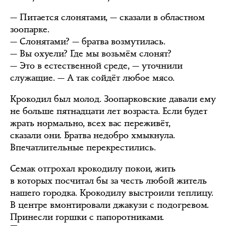
— Питается слонятами, — сказали в областном
зоопарке.
— Слонятами? — братва возмутилась.
— Вы охуели? Где мы возьмём слонят?
— Это в естественной среде, — уточнили
служащие. — А так сойдёт любое мясо.
Крокодил был молод. Зоопарковские давали ему
не больше пятнадцати лет возраста. Если будет
жрать нормально, всех вас переживёт,
сказали они. Братва недобро хмыкнула.
Впечатлительные перекрестились.
Семак отгрохал крокодилу покои, жить
в которых посчитал бы за честь любой житель
нашего городка. Крокодилу выстроили теплицу.
В центре вмонтировали джакузи с подогревом.
Принесли горшки с папоротниками.