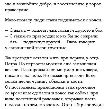
зло и возлюбите добро, и восстановите у ворот
правосудие.
Мало-помалу люди стали подниматься с колен.
— Слыхал, — один мужик толкнул другого в бок.
— С таким-то правосудием как бы не сожрали.
— Ага, — поддакнул другой. — Глаза, говорит,
у сатанинской твари грустные.
Так крокодил остался жить при церкви, у отца
Петра. По первости мужики ещё замышляли
всякое. Планировали ночью умертвить зверя,
посадить на вилы. Но позже привыкли. Всем
селом несли чудищу объедки и кости.
От постоянных приношений этих крокодил
со временем сделался и вовсе как собака: при
виде посетителей радовался, открывал пасть
и елозил по земле хвостом. Отец Пётр соорудил