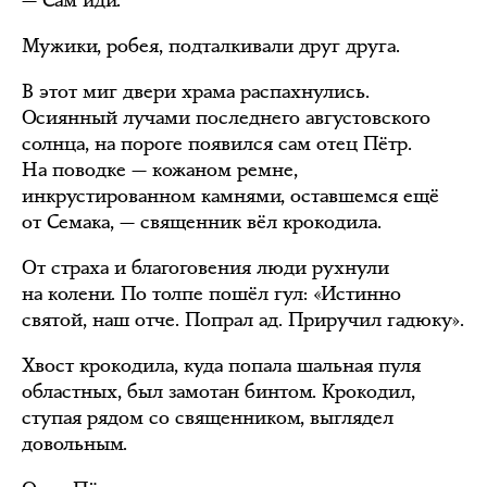
— Сам иди.
Мужики, робея, подталкивали друг друга.
В этот миг двери храма распахнулись.
Осиянный лучами последнего августовского
солнца, на пороге появился сам отец Пётр.
На поводке — кожаном ремне,
инкрустированном камнями, оставшемся ещё
от Семака, — священник вёл крокодила.
От страха и благоговения люди рухнули
на колени. По толпе пошёл гул: «Истинно
святой, наш отче. Попрал ад. Приручил гадюку».
Хвост крокодила, куда попала шальная пуля
областных, был замотан бинтом. Крокодил,
ступая рядом со священником, выглядел
довольным.