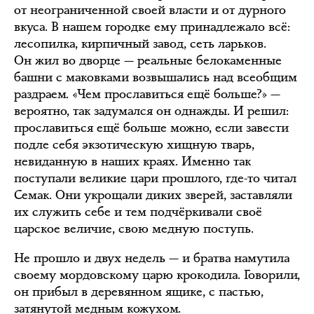
от неограниченной своей власти и от дурного
вкуса. В нашем городке ему принадлежало всё:
лесопилка, кирпичный завод, сеть ларьков.
Он жил во дворце — реальные белокаменные
башни с маковками возвышались над всеобщим
раздраем. «Чем прославиться ещё больше?» —
вероятно, так задумался он однажды. И решил:
прославиться ещё больше можно, если завести
подле себя экзотическую хищную тварь,
невиданную в наших краях. Именно так
поступали великие цари прошлого, где-то читал
Семак. Они укрощали диких зверей, заставляли
их служить себе и тем подчёркивали своё
царское величие, свою медную поступь.
Не прошло и двух недель — и братва намутила
своему мордовскому царю крокодила. Говорили,
он прибыл в деревянном ящике, с пастью,
затянутой медным кожухом.