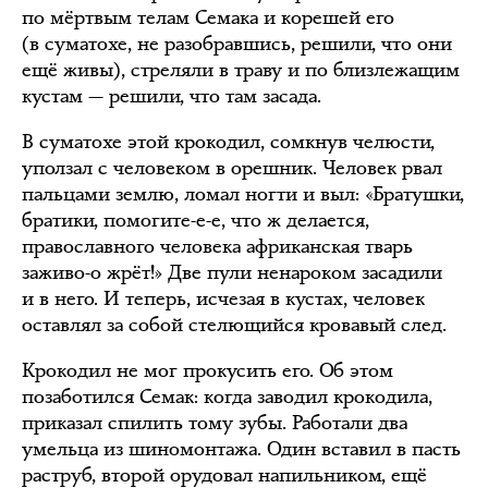
по мёртвым телам Семака и корешей его
(в суматохе, не разобравшись, решили, что они
ещё живы), стреляли в траву и по близлежащим
кустам — решили, что там засада.
В суматохе этой крокодил, сомкнув челюсти,
уползал с человеком в орешник. Человек рвал
пальцами землю, ломал ногти и выл: «Братушки,
братики, помогите-е-е, что ж делается,
православного человека африканская тварь
заживо-о жрёт!» Две пули ненароком засадили
и в него. И теперь, исчезая в кустах, человек
оставлял за собой стелющийся кровавый след.
Крокодил не мог прокусить его. Об этом
позаботился Семак: когда заводил крокодила,
приказал спилить тому зубы. Работали два
умельца из шиномонтажа. Один вставил в пасть
раструб, второй орудовал напильником, ещё