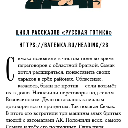
ЦИКЛ РАССКАЗОВ «РУССКАЯ ГОТИКА»
HTTPS://BATENKA.RU/HEADING/26
С
емака положили в чистом поле во время
переговоров с областной братвой. Семак
хотел расширяться: понаставить своих
ларьков в трёх районах. Областные,
казалось, были не против — если возьмёт
их в долю. Назначили переговоры под селом
Вознесенским. Дело оставалось за малым —
договориться о процентах. Так полагал Семак.
В итоге его встретили три машины злых бритых
людей с автоматами АК. Положили всех: самого
Семака и трёх его подручных. Одна пуля