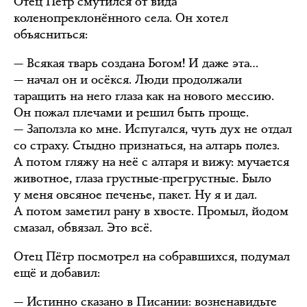
Отец Пётр смутился от вида
коленопреклонённого села. Он хотел
объясниться:
— Всякая тварь создана Богом! И даже эта…
— начал он и осёкся. Люди продолжали
таращить на него глаза как на нового мессию.
Он пожал плечами и решил быть проще.
— Заползла ко мне. Испугался, чуть дух не отдал
со страху. Стыдно признаться, на алтарь полез.
А потом гляжу на неё с алтаря и вижу: мучается
животное, глаза грустные-прегрустные. Было
у меня овсяное печенье, пакет. Ну я и дал.
А потом заметил рану в хвосте. Промыл, йодом
смазал, обвязал. Это всё.
Отец Пётр посмотрел на собравшихся, подумал
ещё и добавил:
— Истинно сказано в Писании: возненавидьте