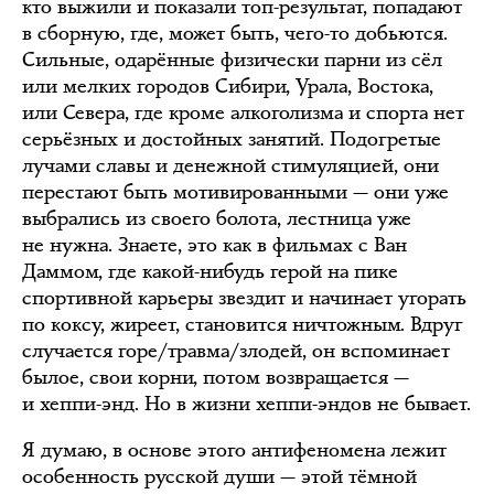
кто выжили и показали топ-результат, попадают
в сборную, где, может быть, чего-то добьются.
Сильные, одарённые физически парни из сёл
или мелких городов Сибири, Урала, Востока,
или Севера, где кроме алкоголизма и спорта нет
серьёзных и достойных занятий. Подогретые
лучами славы и денежной стимуляцией, они
перестают быть мотивированными — они уже
выбрались из своего болота, лестница уже
не нужна. Знаете, это как в фильмах с Ван
Даммом, где какой-нибудь герой на пике
спортивной карьеры звездит и начинает угорать
по коксу, жиреет, становится ничтожным. Вдруг
случается горе/травма/злодей, он вспоминает
былое, свои корни, потом возвращается —
и хеппи-энд. Но в жизни хеппи-эндов не бывает.
Я думаю, в основе этого антифеномена лежит
особенность русской души — этой тёмной