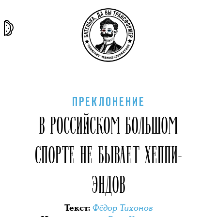
та самая
тёмная
внутри
архив
история
материя
секты
ПРЕКЛОНЕНИЕ
В РОССИЙСКОМ БОЛЬШОМ
СПОРТЕ НЕ БЫВАЕТ ХЕППИ-
ЭНДОВ
Фёдор Тихонов
Текст
: