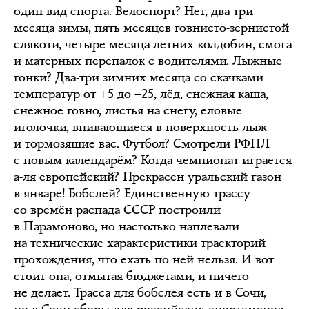
один вид спорта. Велоспорт? Нет, два-три
месяца зимы, пять месяцев говнисто-зернистой
слякоти, четыре месяца летних колдобин, смога
и матерных перепалок с водителями. Лыжные
гонки? Два-три зимних месяца со скачками
температур от +5 до –25, лёд, снежная каша,
снежное говно, листья на снегу, еловые
иголочки, впивающиеся в поверхность лыж
и тормозящие вас. Футбол? Смотрели РФПЛ
с новым календарём? Когда чемпионат играется
а-ля европейский? Прекрасен уральский газон
в январе! Бобслей? Единственную трассу
со времён распада СССР построили
в Парамоново, но настолько наплевали
на технические характеристики траекторий
прохождения, что ехать по ней нельзя. И вот
стоит она, отмытая бюджетами, и ничего
не делает. Трасса для бобслея есть и в Сочи,