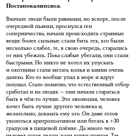
Постапокалипсиса.
Вначале люди были равными, но вскоре, после
очередной пьянки, проснулся ген
соперничества, начали происходить странные
вещи: более сильные стали бить тех, кто были
несколько слабее, те, в свою очередь, старались
от них убежать. Пока слабые убегали, они стали
быстрыми. Но никто не хотел их упускать
и охотники стали метать копья и камни очень
далеко. Кто-то вообще упал в море и вдруг
поплыл. Стало понятно, что естественный отбор
сработал и на людях — они начали стараться
быть в чём-то лучше. Это эволюция, человек
хочет быть лучше другого человека и,
желательно, доказать ему это. Он даже готов
уколоться эритропоэтином или бегать в +30
градусов в пищевой плёнке. Да много чего
человек готов делать ради кучки понтов. Так