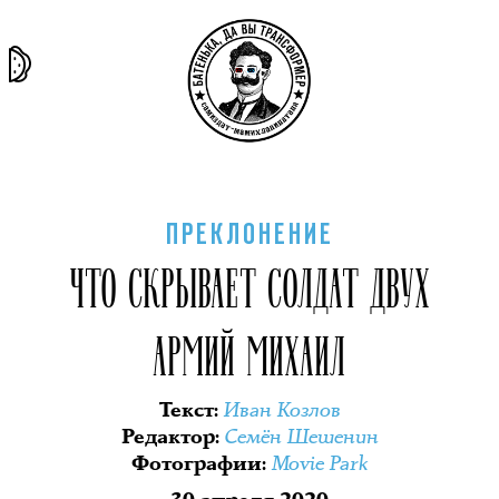
та самая
тёмная
внутри
архив
история
материя
секты
ПРЕКЛОНЕНИЕ
ЧТО СКРЫВАЕТ СОЛДАТ ДВУХ
АРМИЙ МИХАИЛ
Иван Козлов
Текст
:
Семён Шешенин
Редактор
:
Movie Park
Фотографии
: