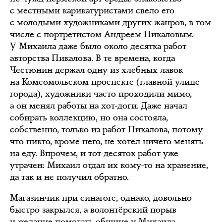
с местными карикатуристами свело его
с молодыми художниками других жанров, в том
числе с портретистом Андреем Пикаловым.
У Михаила даже было около десятка работ
авторства Пикалова. В те времена, когда
Честюнин держал одну из хлебных лавок
на Комсомольском проспекте (главной улице
города), художники часто проходили мимо,
а он менял работы на хот-доги. Даже начал
собирать коллекцию, но она состояла,
собственно, только из работ Пикалова, потому
что никто, кроме него, не хотел ничего менять
на еду. Впрочем, и тот десяток работ уже
утрачен: Михаил отдал их кому-то на хранение,
да так и не получил обратно.
Магазинчик при синагоге, однако, довольно
быстро закрылся, а волонтёрский порыв
и желание помогать общине у Михаила