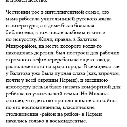
и провёл детство.
Честюнин рос в интеллигентной семье, его
мама работала учительницей русского языка
и литературы, а в доме была большая
библиотека, в том числе альбомы и книги
по искусству. Жили, правда, в Балатове.
Микрорайон, на месте которого когда-то
находилась деревня, был построен для рабочих
огромного нефтеперерабатывающего завода,
расположенного на краю города. В семидесятые
у Балатова уже была дурная слава (как, впрочем,
почти у всей окраины Перми), и здешнюю
атмосферу нельзя было назвать комфортной для
ребёнка из учительской семьи. Но Михаил
считает, что детство прошло вполне спокойно,
по его воспоминаниям, классические
столкновения «район на район» в Перми
начались только в восьмидесятые.