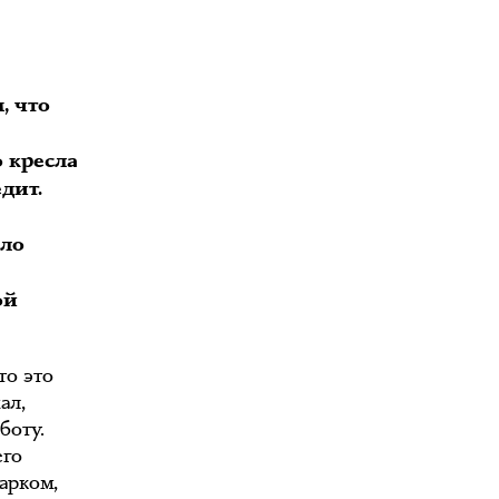
, что
 кресла
дит.
шло
ой
то это
ал,
боту.
его
арком,