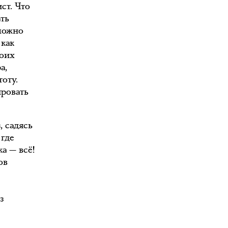
ст. Что
ть
можно
 как
воих
а,
оту.
ировать
, садясь
 где
а — всё!
ов
з