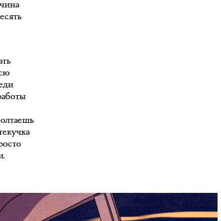
ичина
десять
ать
всю
еди
работы
болтаешь
текучка
росто
и.