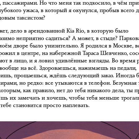
, пассажирами. Но что меня так подкосило, в чём пр
лубокого ужаса, в который я окунулся, пробыв всего 
довым таксистом?
ет, дело в арендованной Kia Rio, в которую было
азимо неприятно садиться? А может, в стыде? Парков
 моём дворе было унизительно. Я родился в Москве, 
рожил в центре, на набережной Тараса Шевченко, сос
ают в лицо, и я ловил удивлённые взгляды. Во время 
 вообще на всё. Здороваешься, нажимаешь на педали,
ришь, прощаешься, ждёшь следующий заказ. Иногда 
ирами, но редко: все утыкаются в телефон. Безумная 
оторым, как правило, нет до тебя никакого дела, ты п
ёшь их замечать и хочешь, чтобы тебя меньше трогал
тебе становится просто наплевать.