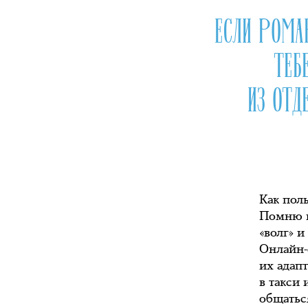
ЕСЛИ РОМ
ТЕБ
ИЗ ОТ
Как поль
Помню в
«волг» и
Онлайн-
их адап
в такси
общаться