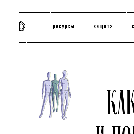
ресурсы
защита
та самая история
тёмная материя
вн
КА