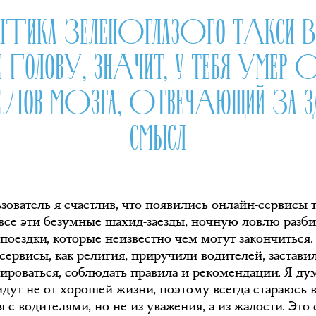
АНТИКА ЗЕЛЕНОГЛАЗОГО ТАКСИ 
Е ГОЛОВУ, ЗНАЧИТ, У ТЕБЯ УМЕР 
ДЕЛОВ МОЗГА, ОТВЕЧАЮЩИЙ ЗА З
СМЫСЛ
зователь я счастлив, что появились онлайн-сервисы т
се эти безумные шахид-заезды, ночную ловлю разб
 поездки, которые неизвестно чем могут закончиться.
сервисы, как религия, приручили водителей, застави
тироваться, соблюдать правила и рекомендации. Я ду
 идут не от хорошей жизни, поэтому всегда стараюсь
 с водителями, но не из уважения, а из жалости. Это