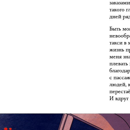
заказами
такого г
дней ря
Быть мож
невообр
такси в
жизнь п
меня зн
плевать
благода
с пассаж
людей, к
переста
И вдруг 