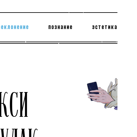
реклонение
познание
эстетика
178 бесполезных фактов
теодор глаголев
КСИ