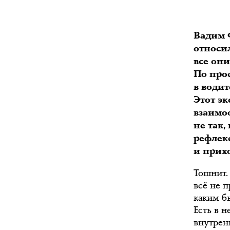
Вадим 
относил
все он
По про
в водит
Этот э
взаимо
не так
рефлекс
и прихо
Тошнит.
всё не п
каким бы
Есть в н
внутренн