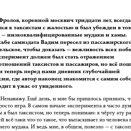
Фролов, коренной москвич тридцати лет, всегда
ся к таксистам с жалостью и был убежден в том
и — низкоквалифицированные мудаки и хамы.
сьбе самиздата Вадим пересел из пассажирского
ельское, чтобы доказать — вежливость всех побе
ксперимент должен был стать отражением
отношений таксистов и пассажиров, но всё по
, и теперь перед нами дневник глубочайшей
ии, где автор наконец знакомится с самим соб
дит в ужас от увиденного.
 Ненавижу. Ещё день, и мне бы пришлось признать, ч
росто игра. В самом начале эксперимента я часто дум
 я был таксистом, но теперь понимаю: к чёрту эту ра
ей всё-таки что-то такое, что вытаскивает из человека 
его мудака. И ведь мне, в общем, повезло — с таксоп