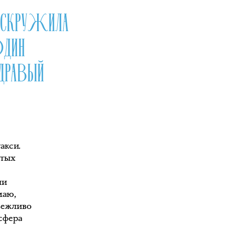
ВСКРУЖИЛА
ОДИН
ДРАВЫЙ
акси.
итых
ли
маю,
 вежливо
 сфера