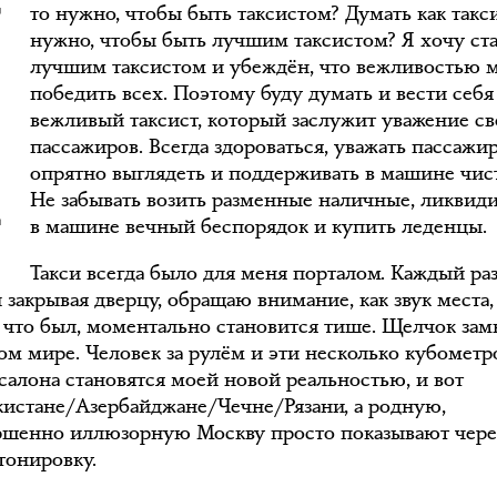
Ч
то нужно, чтобы быть таксистом? Думать как такси
нужно, чтобы быть лучшим таксистом? Я хочу ста
лучшим таксистом и убеждён, что вежливостью 
победить всех. Поэтому буду думать и вести себя
вежливый таксист, который заслужит уважение с
пассажиров. Всегда здороваться, уважать пассажир
опрятно выглядеть и поддерживать в машине чист
Не забывать возить разменные наличные, ликвид
в машине вечный беспорядок и купить леденцы.
Такси всегда было для меня порталом. Каждый раз
 закрывая дверцу, обращаю внимание, как звук места,
о что был, моментально становится тише. Щелчок замк
гом мире. Человек за рулём и эти несколько кубометр
 салона становятся моей новой реальностью, и вот
екистане/Азербайджане/Чечне/Рязани, а родную,
ршенно иллюзорную Москву просто показывают чере
тонировку.