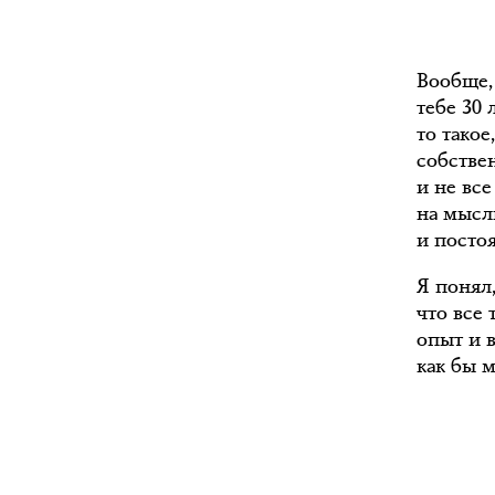
Вообще, 
тебе 30 
то такое
собстве
и не вс
на мысл
и посто
Я понял
что все 
опыт и в
как бы м