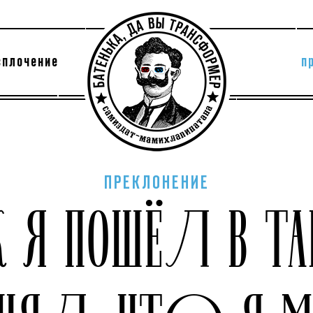
сплочение
п
утри секты
архив
ПРЕКЛОНЕНИЕ
К Я ПОШЁЛ В ТА