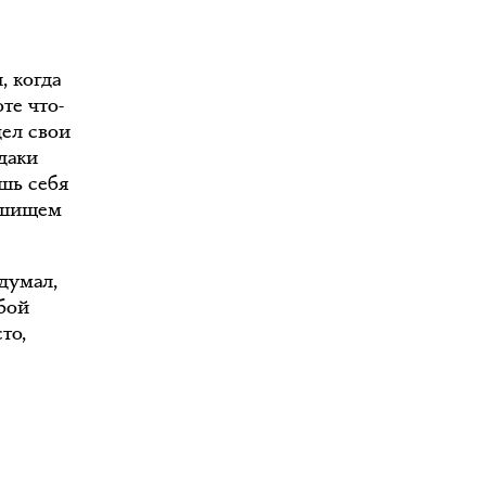
, когда
те что-
дел свои
даки
ишь себя
мешищем
думал,
обой
то,