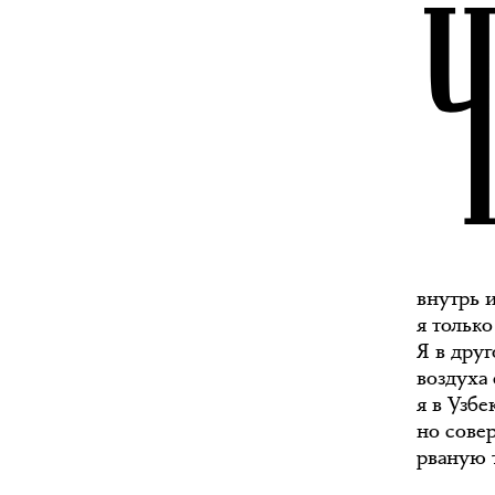
внутрь и
я тольк
Я в дру
воздуха
я в Узб
но сове
рваную 