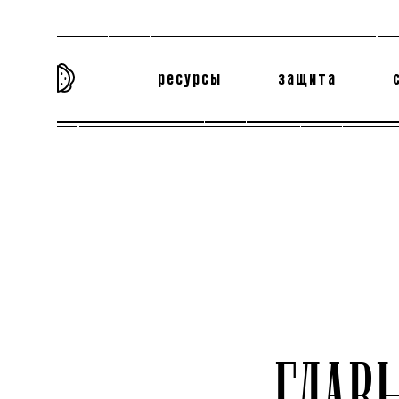
ресурсы
защита
та самая история
тёмная материя
вн
ГЛА