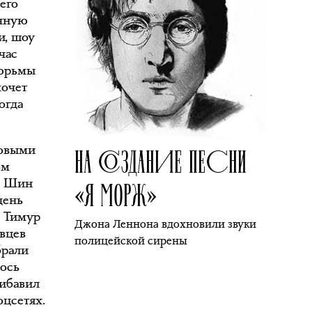
его
очную
и, шоу
час
тюрьмы
хочет
огда
НА СОЗДАНИЕ ПЕСНИ
новыми
ом
«Я МОРЖ»
и Шин
день
. Тимур
Джона Леннона вдохновили звуки
овцев
полицейской сирены
брали
лось
рибавил
оцсетях.