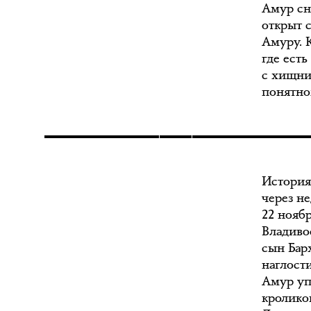
Амур сн
открыт 
Амуру. 
где ест
с хищни
понятно
История
через н
22 нояб
Владиво
сын Бар
наглости
Амур уп
кроликов