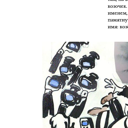
козочек
именем,
памятную
имя: коз