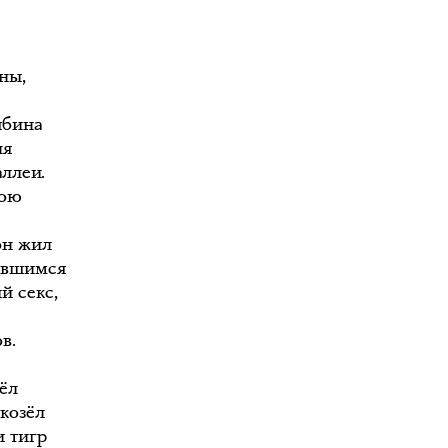
ны,
ябина
ня
ллеи.
рою
он жил
завшимся
й секс,
в.
зёл
козёл
и тигр