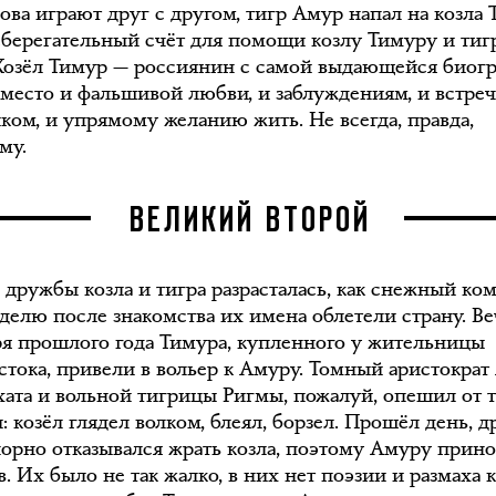
ова играют друг с другом, тигр Амур напал на козла 
сберегательный счёт для помощи козлу Тимуру и тиг
Козёл Тимур — россиянин с самой выдающейся биогр
ь место и фальшивой любви, и заблуждениям, и встре
ком, и упрямому желанию жить. Не всегда, правда,
му.
ВЕЛИКИЙ ВТОРОЙ
 дружбы козла и тигра разрасталась, как снежный ком
еделю после знакомства их имена облетели страну. В
ря прошлого года Тимура, купленного у жительницы
стока, привели в вольер к Амуру. Томный аристократ
хата и вольной тигрицы Ригмы, пожалуй, опешил от 
: козёл глядел волком, блеял, борзел. Прошёл день, д
орно отказывался жрать козла, поэтому Амуру прин
. Их было не так жалко, в них нет поэзии и размаха к