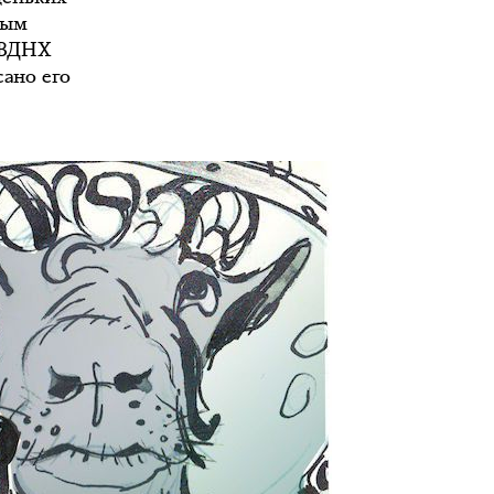
ным
и ВДНХ
сано его