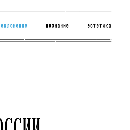
реклонение
познание
эстетика
178 бесполезных фактов
теодор глаголев
ССИИ