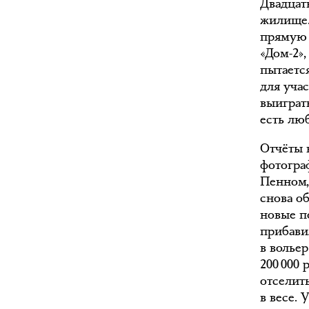
Двадцат
жилище.
прямую 
«Дом-2»
пытаетс
для уча
выиграть
есть лю
Отчёты н
фотогра
Пенном,
снова о
новые п
прибави
в волье
200 000
отселить
в весе. 