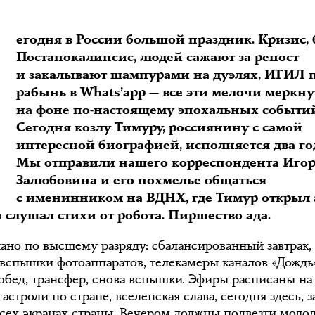
С
егодня в России большой праздник. Кризис,
Постапокалипсис, людей сажают за репост
и закалывают шампурами на дуэлях, ИГИЛ 
рабынь в Whats’app — все эти мелочи меркну
на фоне по-настоящему эпохальных событи
Сегодня козлу Тимуру, россиянину с самой
интересной биографией, исполняется два го
Мы отправили нашего корреспондента Иго
Залюбовина и его похмелье общаться
с именинником на ВДНХ, где Тимур открыл
 слушал стихи от робота. Пиршество ада.
лано по высшему разряду: сбалансированный завтрак, 
 вспышки фотоаппаратов, телекамеры каналов «Дождь
, обед, трансфер, снова вспышки. Эфиры расписаны н
гастроли по стране, вселенская слава, сегодня здесь, з
 всех экранах страны. Вечером должны подвезти моло