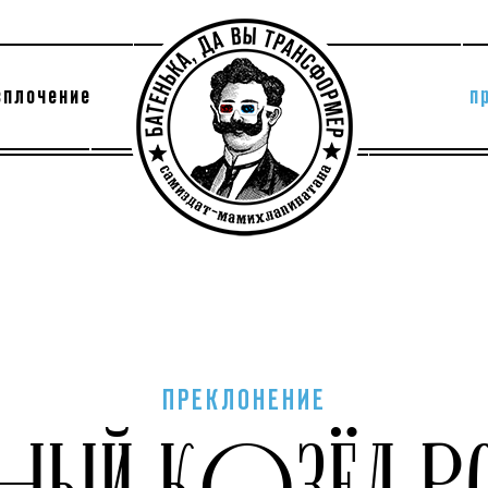
сплочение
п
утри секты
архив
ПРЕКЛОНЕНИЕ
ВНЫЙ КОЗЁЛ РО