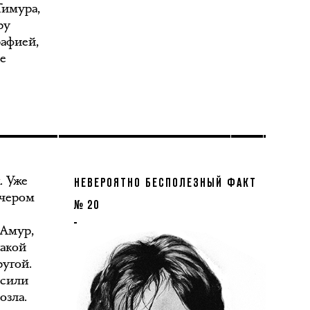
Тимура,
ру
афией,
че
. Уже
НЕВЕРОЯТНО БЕСПОЛЕЗНЫЙ ФАКТ
ечером
№ 20
 Амур,
такой
ругой.
осили
озла.