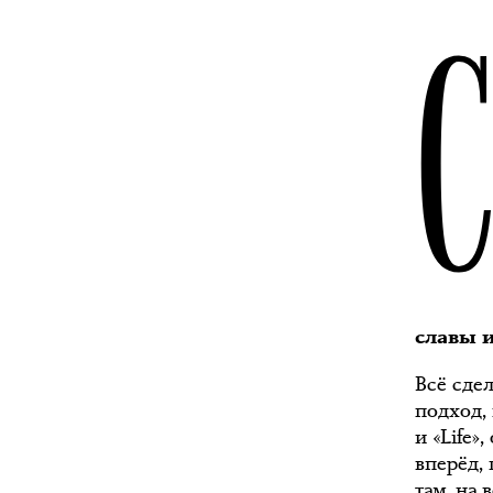
славы и
Всё сде
подход,
и «Life»
вперёд, 
там, на