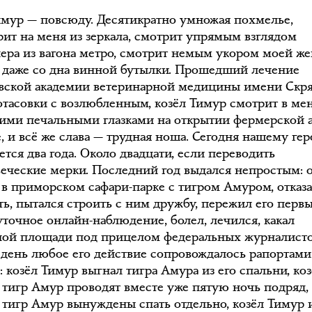
имур — повсюду. Десятикратно умножая похмелье,
рит на меня из зеркала, смотрит упрямым взглядом
ера из вагона метро, смотрит немым укором моей же
 даже со дна винной бутылки. Прошедший лечение
вской академии ветеринарной медицины имени Скр
отасовки с возлюбленным, козёл Тимур смотрит в ме
ими печальными глазками на открытии фермерской а
е, и всё же слава — трудная ноша. Сегодня нашему ге
тся два года. Около двадцати, если переводить
веческие мерки. Последний год выдался непростым: 
е в приморском сафари-парке с тигром Амуром, отка
ть, пытался строить с ним дружбу, пережил его первы
уточное онлайн-наблюдение, болел, лечился, какал
ной площади под прицелом федеральных журналисто
день любое его действие сопровождалось рапортами
: козёл Тимур выгнал тигра Амура из его спальни, ко
 тигр Амур проводят вместе уже пятую ночь подряд, 
 тигр Амур вынуждены спать отдельно, козёл Тимур 