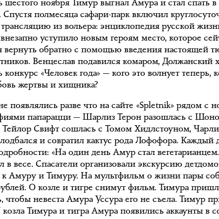
ь шестого ноября Тимур выгнал Амура и стал спать в 
 Спустя полмесяца сафари-парк включил круглосут
трансляцию из вольера: энциклопедия русской жизн
, внезапно уступило новым героям место, которое сей
я вернуть обратно с помощью введения настоящей 
стников. Венцеслав подавился комаром, Должанский 
 конкурс «Человек года» — кого это волнует теперь, к
бовь жертвы и хищника?
е появлялись разве что на сайте «Spletnik» рядом с 
фиями папарацци — Шарлиз Терон разошлась с Шон
 Тейлор Свифт сошлась с Томом Хидлстоуном, Чарл
блодбался и совратил кактус рода Лофофора. Каждый 
одробности: «На один день Амур стал вегетарианцем
л в весе. Спасатели организовали экскурсию детдом
р к Амуру и Тимуру. На мультфильм о жизни пары со
 рублей. О козле и тигре снимут фильм. Тимура приш
, чтобы невеста Амура Уссура его не съела. Тимур п
У козла Тимура и тигра Амура появились аккаунты в с