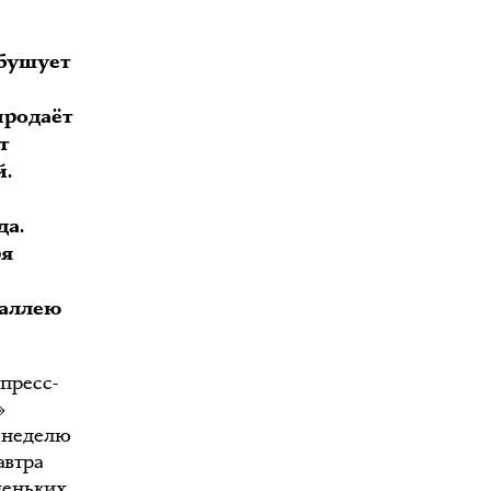
 бушует
продаёт
т
й.
да.
ря
 аллею
пресс-
»
а неделю
автра
деньких