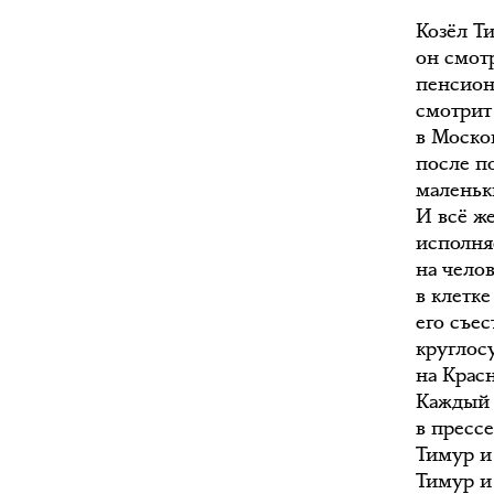
Козёл Т
он смот
пенсион
смотрит
в Моско
после п
маленьк
И всё ж
исполняе
на чело
в клетк
его съес
круглос
на Крас
Каждый 
в прессе
Тимур и
Тимур и