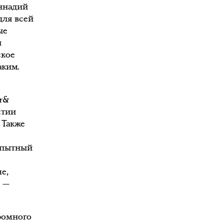
еннадий
для всей
ые
и
ское
аким.
r&
стии
 Также
опытный
е,
ю —
ромного