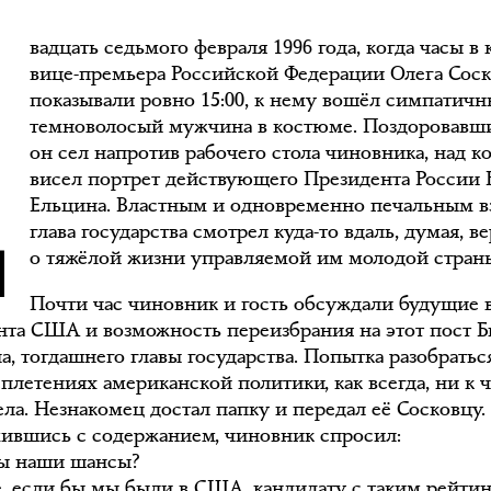
Д
вадцать седьмого февраля 1996 года, когда часы в
вице-премьера Российской Федерации Олега Сос
показывали ровно 15:00, к нему вошёл симпатич
темноволосый мужчина в костюме. Поздоровавши
он сел напротив рабочего стола чиновника, над 
висел портрет действующего Президента России 
Ельцина. Властным и одновременно печальным в
глава государства смотрел куда-то вдаль, думая, в
о тяжёлой жизни управляемой им молодой стран
Почти час чиновник и гость обсуждали будущие
нта США и возможность переизбрания на этот пост Б
а, тогдашнего главы государства. Попытка разобратьс
сплетениях американской политики, как всегда, ни к 
ела. Незнакомец достал папку и передал её Сосковцу.
ившись с содержанием, чиновник спросил:
ы наши шансы?
е, если бы мы были в США, кандидату с таким рейти