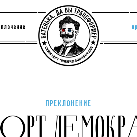
сплочение
п
утри секты
архив
ПРЕКЛОНЕНИЕ
ПОРТ ДЕМОКР