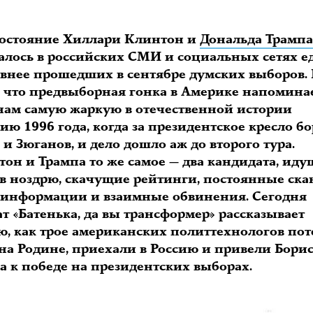
остояние Хиллари Клинтон и
Дональда Трамп
алось в российских СМИ и социальных сетях е
ивнее прошедших в сентябре думских выборов. 
, что предвыборная гонка в Америке напомина
нам самую жаркую в отечественной истории
ю 1996 года, когда за президентское кресло б
и Зюганов, и дело дошло аж до второго тура.
тон и Трампа то же самое — два кандидата, ид
 в ноздрю, скачущие рейтинги, постоянные ска
 информации и взаимные обвинения. Сегодня
т «Батенька, да вы трансформер» рассказывает
ю, как трое американских политтехнологов по
 на Родине, приехали в Россию и привели Бори
а к победе на президентских выборах.