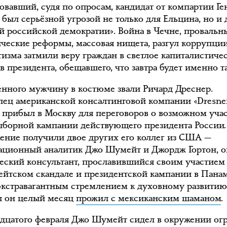
овавший, судя по опросам, кандидат от компартии Г
 был серьёзной угрозой не только для Ельцина, но и 
й российской демократии». Война в Чечне, провальн
ческие реформы, массовая нищета, разгул коррупци
тизма затмили веру граждан в светлое капиталистиче
 в президента, обещавшего, что завтра будет именно т
енного мужчину в костюме звали Ричард Дреснер.
лец американской консалтинговой компании «Dresne
» прибыл в Москву для переговоров о возможном уча
ыборной кампании действующего президента России.
ение получили двое других его коллег из США —
ционный аналитик Джо Шумейт и Джордж Гортон, 
еский консультант, прославившийся своим участием
гейтском скандале и президентской кампании в Панам
 экстравагантным стремлением к духовному развити
 он целый месяц
прожил с мексиканским шаманом
.
дцатого февраля Джо Шумейт сидел в окружении ог