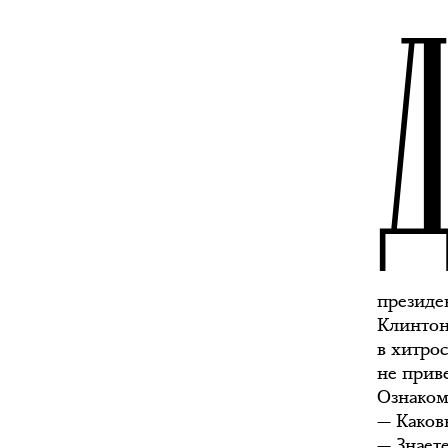
президе
Клинтон
в хитро
не прив
Ознаком
— Каков
— Знает