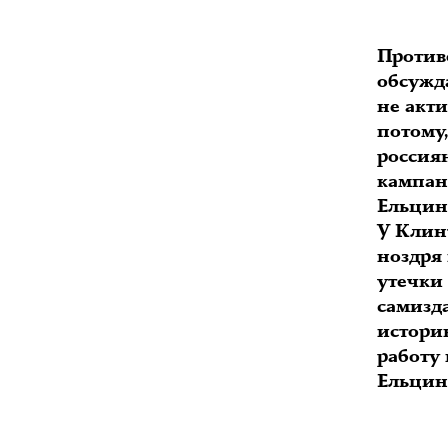
Против
обсужд
не акт
потому
россия
кампани
Ельцин 
У Клин
ноздря
утечки
самизда
истори
работу
Ельцин