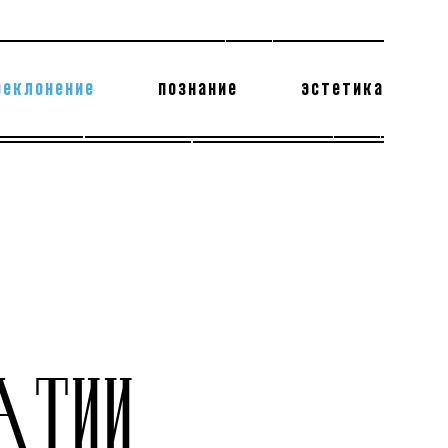
реклонение
познание
эстетика
178 бесполезных фактов
теодор глаголев
АТИИ