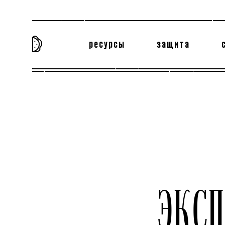
ресурсы
защита
та самая история
тёмная материя
вн
ЭКС