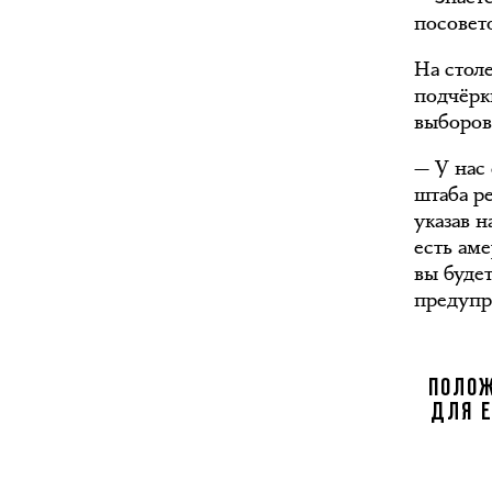
посовето
На стол
подчёрк
выборов
— У нас
штаба р
указав н
есть ам
вы буде
предупр
ПОЛОЖ
ДЛЯ Е