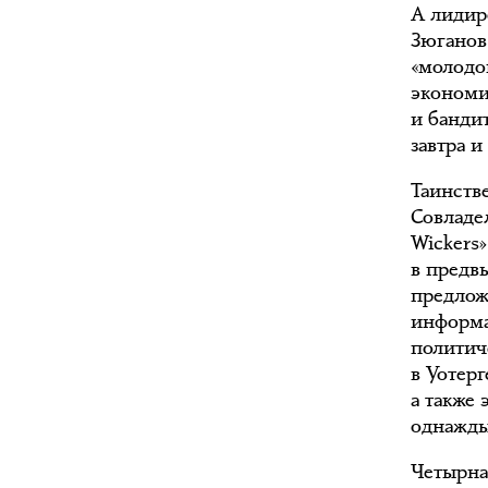
А лидир
Зюганов
«молодо
экономи
и банди
завтра и
Таинств
Совладе
Wickers
в предв
предлож
информа
политич
в Уотер
а также
однажды
Четырна