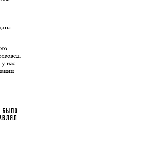
даты
ого
осковец,
 у нас
пании
Е БЫЛО
ТАВЛЯЛ