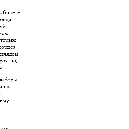
 кабинете
ковца
ный
сь,
которым
Бориса
зглядом
ероятно,
ы.
 выборы
илла
я
чему
нгом