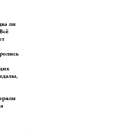
а
два ли
Всё
ет
оролись
ущих
ндалы,
теряли
са