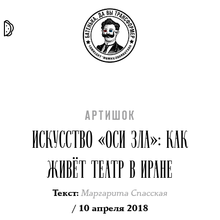
та самая
тёмная
внутри
архив
история
материя
секты
АРТИШОК
ИСКУССТВО «ОСИ ЗЛА»: КАК
ЖИВЁТ ТЕАТР В ИРАНЕ
Маргарита Спасская
Текст
:
/ 10 апреля 2018