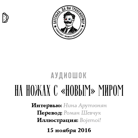
та самая
тёмная
внутри
архив
история
материя
секты
АУДИОШОК
НА НОЖАХ С «НОВЫМ» МИРОМ
Нина Арутюнян
Интервью
:
Роман Шевчук
Перевод
:
Bojemoi!
Иллюстрация
:
15 ноября 2016