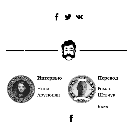
Интервью
Перевод
Нина
Роман
Арутюнян
Шевчук
Киев