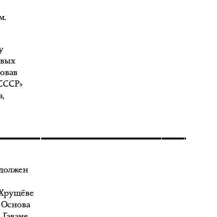
м.
у
рвых
зовав
«СССР»
а,
 должен
 Хрущёве
 Основа
 Гаване,