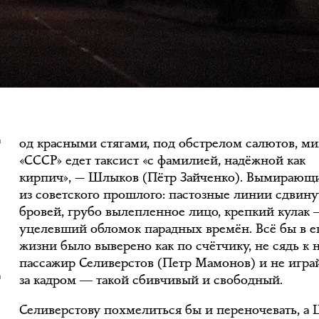
П
од красными стягами, под обстрелом салютов, м
«СССР» едет таксист «с фамилией, надёжной как
кирпич», — Шлыков (Пётр Зайченко). Вымирающ
из советского прошлого: пастозные линии сдвин
бровей, грубо вылепленное лицо, крепкий кулак
уцелевший обломок парадных времён. Всё бы в е
жизни было выверено как по счётчику, не сядь к 
пассажир Селиверстов (Петр Мамонов) и не игра
за кадром ― такой сбивчивый и свободный.
Селиверстову похмелиться бы и переночевать, а