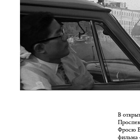
В откры
Проспек
Фросю Б
фильма 