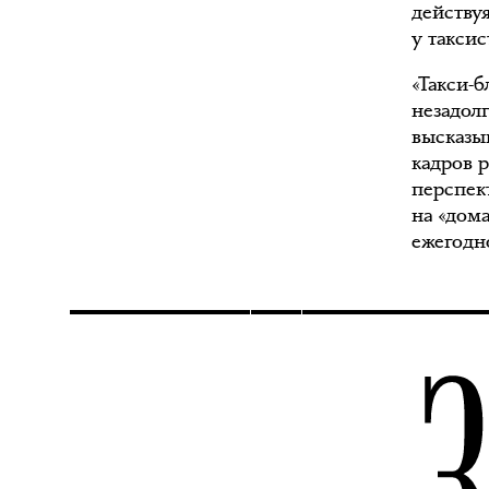
действу
у такси
«Такси-
незадол
высказы
кадров 
перспек
на «дом
ежегодн