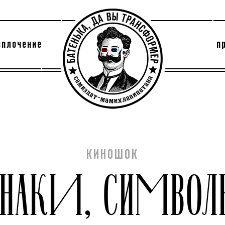
сплочение
п
утри секты
архив
КИНОШОК
ЗНАКИ, СИМВОЛ