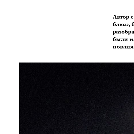
Автор с
блюз»,
разобр
были н
повлия