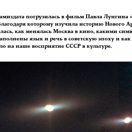
амиздата погрузилась в фильм Павла Лунгина «
 благодаря которому изучила историю Нового Ар
алась, как менялась Москва в кино, какими сим
аполнены язык и речь в советскую эпоху и как 
ло на наше восприятие СССР в культуре.