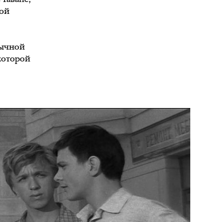
кой
вычной
которой