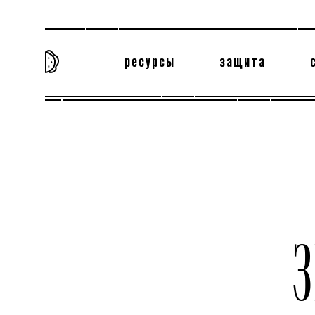
ресурсы
защита
та самая история
тёмная материя
вн