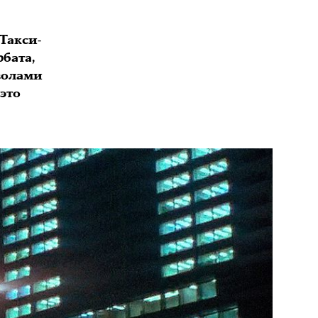
Такси-
бата,
волами
это