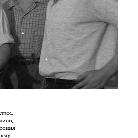
лисе.
мино,
ероиня
льму