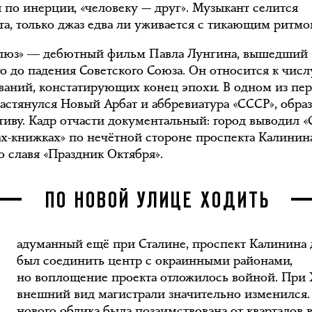
я по инерции, «человеку — друг». Музыкант селится
ста, только джаз едва ли уживается с тикающим ритмо
блюз» ― дебютный фильм Павла Лунгина, вышедший
го до падения Советского Союза. Он относится к числ
ваний, констатирующих конец эпохи. В одном из пе
растянулся Новый Арбат и аббревиатура «СССР», обра
тиву. Кадр отчасти документальный: город выводил 
ах-книжках» по нечётной стороне проспекта Калинин
о славя «Праздник Октября».
З
ПО НОВОЙ УЛИЦЕ ХОДИТЬ
адуманный ещё при Сталине, проспект Калинина
был соединить центр с окраинными районами,
но воплощение проекта отложилось войной. При
внешний вид магистрали значительно изменился.
нового облика была позаимствована от кварталов в