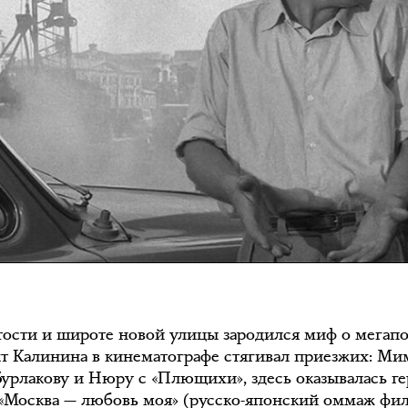
тости и широте новой улицы зародился миф о мегапо
т Калинина в кинематографе стягивал приезжих: Ми
урлакову и Нюру с «Плющихи», здесь оказывалась г
«Москва — любовь моя» (русско-японский оммаж фи