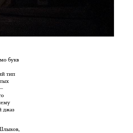
имо букв
ий тип
утых
 ―
го
нему
й джаз
 Шлыков,