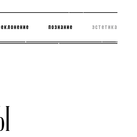
реклонение
познание
эстетика
178 бесполезных фактов
теодор глаголев
Ы