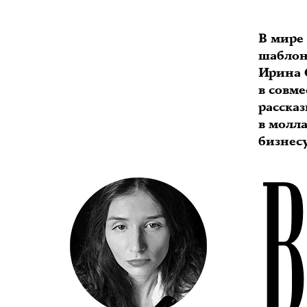
В мире
шаблон
Ирина С
в совме
рассказ
в молл
бизнесу