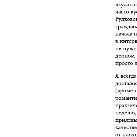
вкуса с
часто ку
Рудковс
граждана
начала 
в интер
не нужн
дропом 
просто д
Я всегд
достало
(кроме 
романти
практич
неделю,
приятны
качеств
от плохо