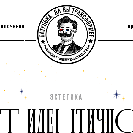
сплочение
п
утри секты
архив
ЭСТЕТИКА
ЬТ ИДЕНТИЧН