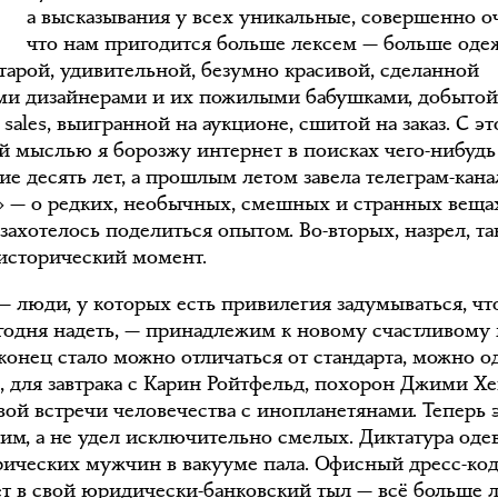
а высказывания у всех уникальные, совершенно о
что нам пригодится больше лексем — больше оде
старой, удивительной, безумно красивой, сделанной
и дизайнерами и их пожилыми бабушками, добыто
e sales, выигранной на аукционе, сшитой на заказ. С э
й мыслью я борозжу интернет в поисках чего-нибудь
е десять лет, а прошлым летом завела телеграм-кана
» — о редких, необычных, смешных и странных вещах
захотелось поделиться опытом. Во-вторых, назрел, та
 исторический момент.
— люди, у которых есть привилегия задумываться, чт
егодня надеть, — принадлежим к новому счастливому 
конец стало можно отличаться от стандарта, можно о
я, для завтрака с Карин Ройтфельд, похорон Джими Х
вой встречи человечества с инопланетянами. Теперь 
им, а не удел исключительно смелых. Диктатура оде
рических мужчин в вакууме пала. Офисный дресс-ко
ет в свой юридически-банковский тыл — всё больше 