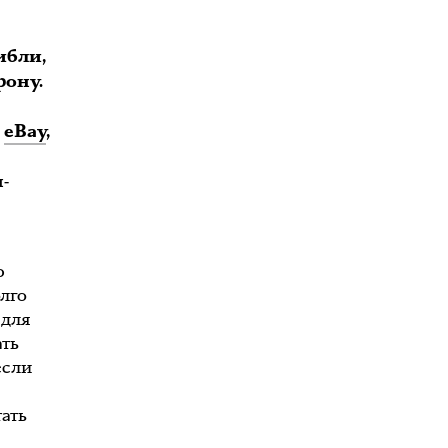
ибли,
рону.
и
eBay
,
-
ю
олго
 для
ать
если
тать