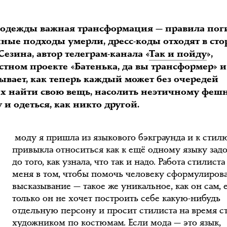
 одежды важная трансформация — правила пог
ные подходы умерли, дресс-коды отходят в сто
езина, автор телеграм-канала «
Так и пойду
»,
стном проекте «Батенька, да вы трансформер» 
ывает, как теперь каждый может без очередей
ах найти свою вещь, насолить неэтичному фешн
В
 и одеться, как никто другой.
моду я пришла из языкового бэкграунда и к стил
привыкла относиться как к ещё одному языку зад
до того, как узнала, что так и надо. Работа стилиста
меня в том, чтобы помочь человеку сформулиров
высказывание — такое же уникальное, как он сам, 
только он не хочет построить себе какую-нибудь
отдельную персону и просит стилиста на время с
художником по костюмам. Если мода — это язык,