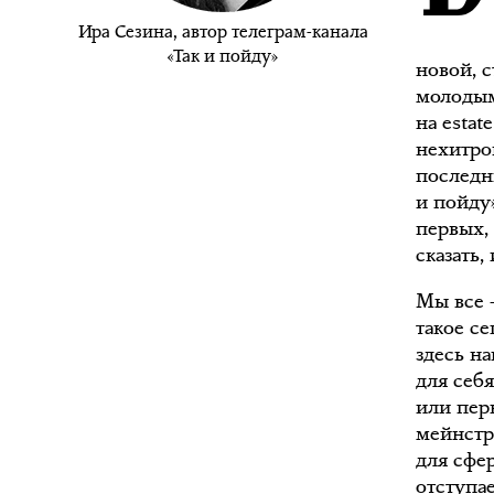
Ира Сезина, автор телеграм-канала
«Так и пойду»
новой, 
молодым
на estat
нехитро
последни
и пойду
первых, 
сказать,
Мы все 
такое с
здесь на
для себ
или пер
мейнстр
для сфе
отступа