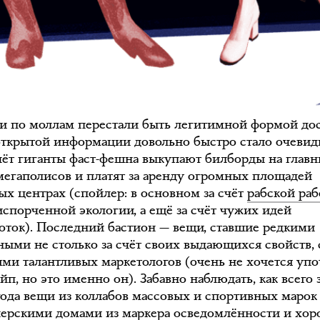
и по моллам перестали быть легитимной формой до
открытой информации довольно быстро стало очевид
счёт гиганты фаст-фешна выкупают билборды на глав
мегаполисов и платят за аренду огромных площадей
вых центрах (спойлер: в основном за счёт
рабской ра
спорченной экологии, а ещё за счёт чужих идей
боток). Последний бастион — вещи, ставшие редкими
ными не столько за счёт своих выдающихся свойств, 
ями талантливых маркетологов (очень не хочется упо
йп, но это именно он). Забавно наблюдать, как всего з
года вещи из коллабов массовых и спортивных марок
нерскими домами из маркера осведомлённости и хор