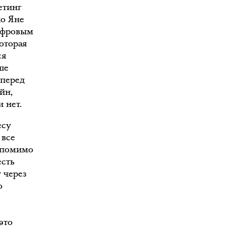
етинг
ко Яне
ифровым
которая
ся
ше
 перед
йн,
 нет.
есу
 все
: помимо
есть
 через
о
это