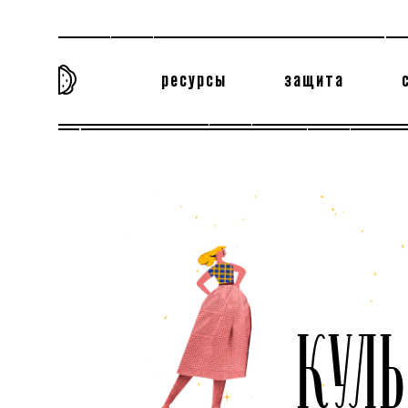
ресурсы
защита
та самая история
тёмная материя
вн
КУЛ