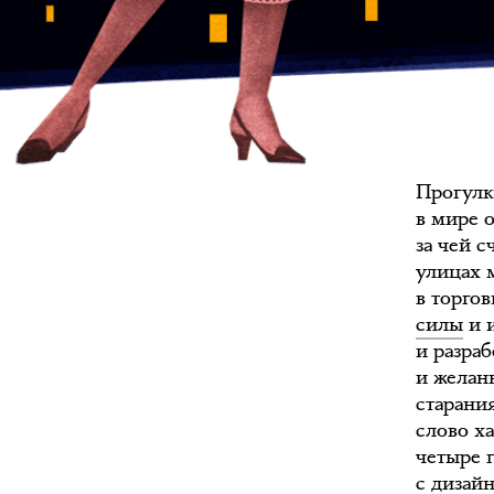
Прогулк
в мире 
за чей 
улицах 
в торго
силы
и и
и разра
и желан
старани
слово ха
четыре 
с дизай