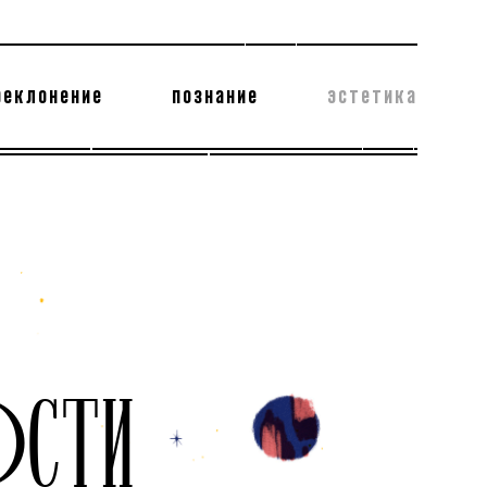
реклонение
познание
эстетика
178 бесполезных фактов
теодор глаголев
ОСТИ