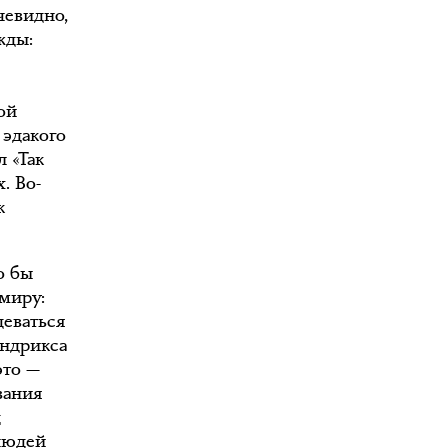
чевидно,
жды:
й
той
 эдакого
л «Так
. Во-
к
о бы
миру:
деваться
ендрикса
это —
вания
д
людей