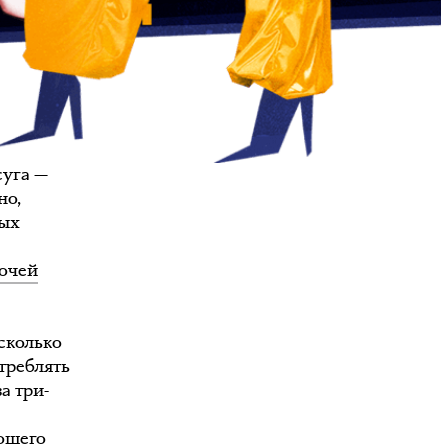
суга —
но,
ных
бочей
сколько
треблять
а три-
ошего