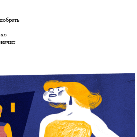
одобрать
охо
значит