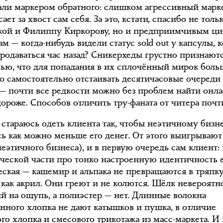
тали маркером обратного: слишком агрессивный марк
сает за хвост сам себя. За это, кстати, спасибо не толь
кой и Филиппу Киркорову, но и предприимчивым ц
м — когда-нибудь видели статус sold out у капсулы, 
продаваться час назад? Сникерхеды грустно признают
вью, что для попадания в их сплочённый мирок боль
о самостоятельно отстаивать десятичасовые очереди
— почти все редкости можно без проблем найти онла
ороже. Способов отличить тру-фаната от читера почти
а стараюсь одеть клиента так, чтобы неэтичному бизн
сь как можно меньше его денег. От этого выигрывают
неэтичного бизнеса), и в первую очередь сам клиент
ческой части про тонко настроенную идентичность 
еская — кашемир и альпака не превращаются в тряпку
 как акрил. Они греют и не колются. Шёлк невероятн
й на ощупь, а полиэстер — нет. Длинные волокна
енного хлопка не дают катышков и пушка, в отличие
го хлопка и смесового трикотажа из масс-маркета. И 