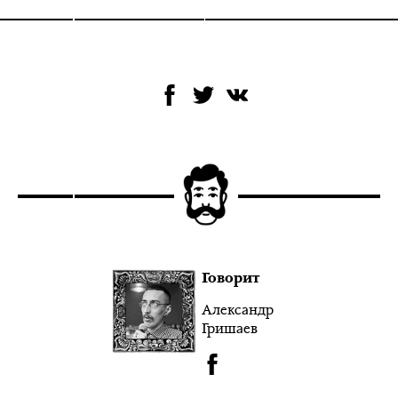
Говорит
Александр
Гришаев