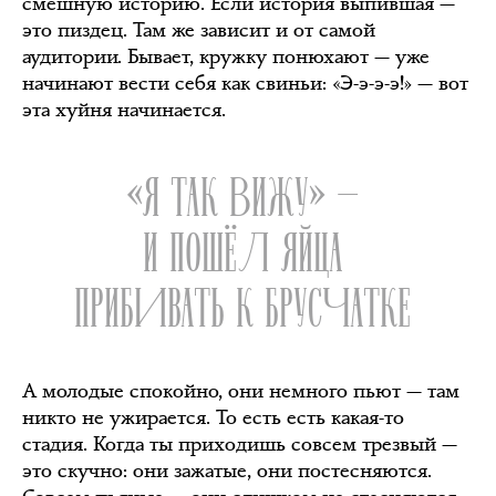
смешную историю. Если история выпившая —
это пиздец. Там же зависит и от самой
аудитории. Бывает, кружку понюхают — уже
начинают вести себя как свиньи: «Э-э-э-э!» — вот
эта хуйня начинается.
«Я ТАК ВИЖУ» —
И ПОШЁЛ ЯЙЦА
ПРИБИВАТЬ К БРУСЧАТКЕ
А молодые спокойно, они немного пьют — там
никто не ужирается. То есть есть какая-то
стадия. Когда ты приходишь совсем трезвый —
это скучно: они зажатые, они постесняются.