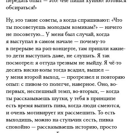
передать опыт — это: «Не пиши хуйню! Готовься
обсираться!»
Ну, это такие советы, а когда спрашивают: «Что
ты посоветуешь молодым комикам?» — ничего
не посоветую… У меня был случай, когда
я выступал в самом начале — почему-то
в перерыве на рэп-концерте, там пришли какие-
то дети выступать даже, не слушать. Я так
посмотрел: я оттуда трезвым не выйду. Я чё-то
десять виски-колы тогда всадил, вышел —
у меня второй выход, — протрезвел и повторяю
опыт: с пивом-то полегче, наверное. Оно, во-
первых, неспешный темп, во-вторых, — когда
ты рассказываешь шутки, у тебя в принципе
есть время выпить пива, когда люди смеются,
и очень мотивирует их рассмешить. То есть
выходишь, можно на стульчик сесть, пивка
спокойно — рассказываешь историю, просто