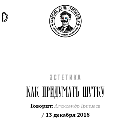
та самая
тёмная
внутри
архив
история
материя
секты
ЭСТЕТИКА
КАК ПРИДУМАТЬ ШУТКУ
Александр Гришаев
Говорит
:
/ 13 декабря 2018