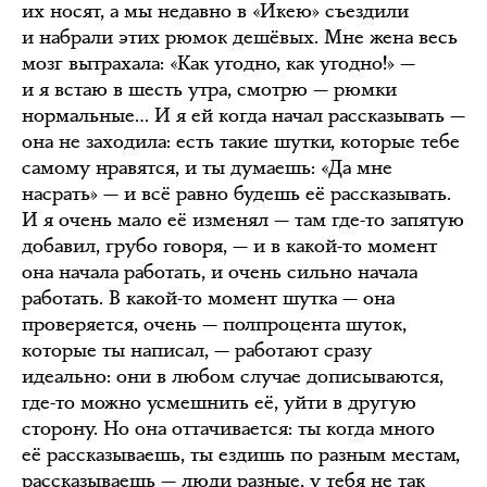
их носят, а мы недавно в «Икею» съездили
и набрали этих рюмок дешёвых. Мне жена весь
мозг вытрахала: «Как угодно, как угодно!» —
и я встаю в шесть утра, смотрю — рюмки
нормальные… И я ей когда начал рассказывать —
она не заходила: есть такие шутки, которые тебе
самому нравятся, и ты думаешь: «Да мне
насрать» — и всё равно будешь её рассказывать.
И я очень мало её изменял — там где-то запятую
добавил, грубо говоря, — и в какой-то момент
она начала работать, и очень сильно начала
работать. В какой-то момент шутка — она
проверяется, очень — полпроцента шуток,
которые ты написал, — работают сразу
идеально: они в любом случае дописываются,
где-то можно усмешнить её, уйти в другую
сторону. Но она оттачивается: ты когда много
её рассказываешь, ты ездишь по разным местам,
рассказываешь — люди разные, у тебя не так